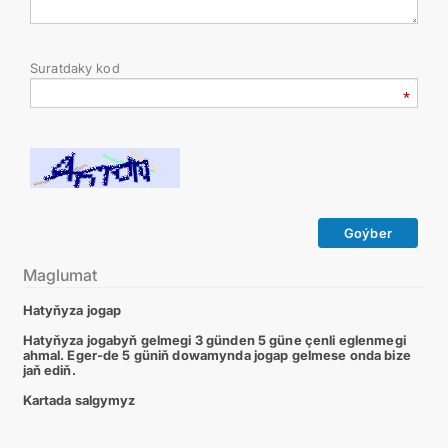
Suratdaky kod
Goýber
Maglumat
Hatyňyza jogap
Hatyňyza jogabyň gelmegi 3 günden 5 güne çenli eglenmegi
ahmal. Eger-de 5 güniň dowamynda jogap gelmese onda bize
jaň ediň.
Kartada salgymyz