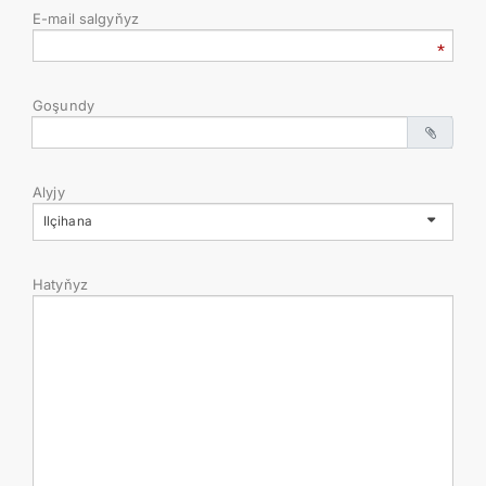
E-mail salgyňyz
Goşundy
Alyjy
Ilçihana
Hatyňyz