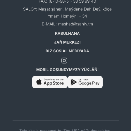
FAX: (8-10-98-51) 38 59 99 40
SALGY: Maşat şäheri, Meýdane Dah Deý, köçe
Ymam Homeýni – 34
E-MAIL: mashad@sanly.tm
KABULHANA
JAŇ MERKEZI
BIZ SOSIAL MEDIÝADA
MOBIL GOŞUNDYMYZY ÝÜKLÄŇ!
This site is managed by The MFA of Turkmenistan.