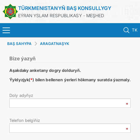
TÜRKMENISTANYŇ BAŞ KONSULLYGY
EÝRAN YSLAM RESPUBLIKASY - MEŞHED
TK
BAŞ SAHYPA
ARAGATNAŞYK
BAŞ SAHYPA
Bize ýazyň
HABARLAR
Aşakdaky anketany dogry dolduryň.
TÜRKMENISTAN
Ýyldyzjyk(
*
) bilen bellenen ýerleri hökmany suratda ýazmaly.
Doly adyňyz
KONSULLYK HYZMATLARY
DIM
Telefon belgiňiz
ARAGATNAŞYK