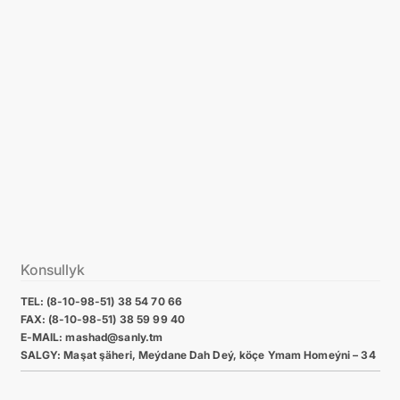
Konsullyk
TEL: (8-10-98-51) 38 54 70 66
FAX: (8-10-98-51) 38 59 99 40
E-MAIL: mashad@sanly.tm
SALGY: Maşat şäheri, Meýdane Dah Deý, köçe Ymam Homeýni – 34