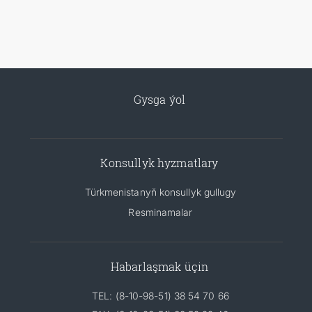
Gysga ýol
Konsullyk hyzmatlary
Türkmenistanyň konsullyk gullugy
Resminamalar
Habarlaşmak üçin
TEL: (8-10-98-51) 38 54 70 66