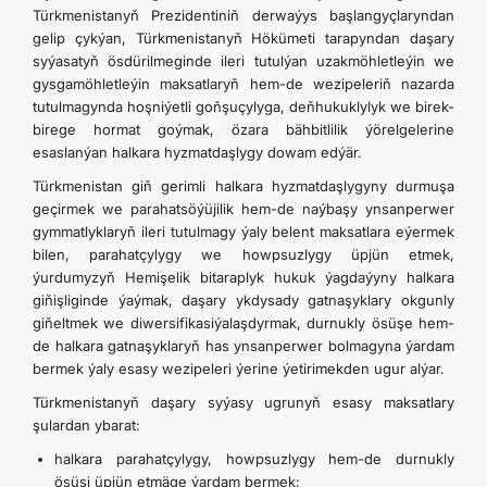
Türkmenistanyň Prezidentiniň derwaýys başlangyçlaryndan
gelip çykýan, Türkmenistanyň Hökümeti tarapyndan daşary
syýasatyň ösdürilmeginde ileri tutulýan uzakmöhletleýin we
gysgamöhletleýin maksatlaryň hem-de wezipeleriň nazarda
tutulmagynda hoşniýetli goňşuçylyga, deňhukuklylyk we birek-
birege hormat goýmak, özara bähbitlilik ýörelgelerine
esaslanýan halkara hyzmatdaşlygy dowam edýär.
Türkmenistan giň gerimli halkara hyzmatdaşlygyny durmuşa
geçirmek we parahatsöýüjilik hem-de naýbaşy ynsanperwer
gymmatlyklaryň ileri tutulmagy ýaly belent maksatlara eýermek
bilen, parahatçylygy we howpsuzlygy üpjün etmek,
ýurdumyzyň Hemişelik bitaraplyk hukuk ýagdaýyny halkara
giňişliginde ýaýmak, daşary ykdysady gatnaşyklary okgunly
giňeltmek we diwersifikasiýalaşdyrmak, durnukly ösüşe hem-
de halkara gatnaşyklaryň has ynsanperwer bolmagyna ýardam
bermek ýaly esasy wezipeleri ýerine ýetirimekden ugur alýar.
Türkmenistanyň daşary syýasy ugrunyň esasy maksatlary
şulardan ybarat:
halkara parahatçylygy, howpsuzlygy hem-de durnukly
ösüşi üpjün etmäge ýardam bermek;