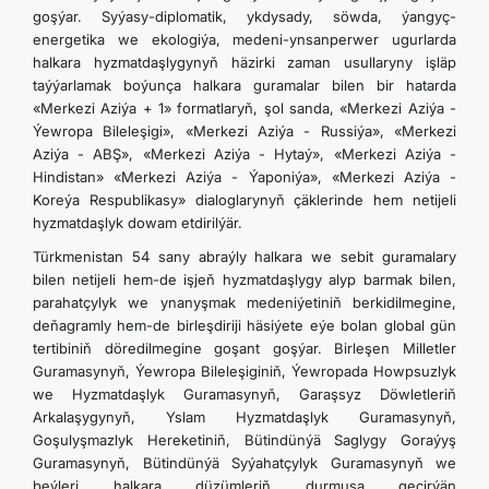
goşýar. Syýasy-diplomatik, ykdysady, söwda, ýangyç-
energetika we ekologiýa, medeni-ynsanperwer ugurlarda
halkara hyzmatdaşlygynyň häzirki zaman usullaryny işläp
taýýarlamak boýunça halkara guramalar bilen bir hatarda
«Merkezi Aziýa + 1» formatlaryň, şol sanda, «Merkezi Aziýa -
Ýewropa Bileleşigi», «Merkezi Aziýa - Russiýa», «Merkezi
Aziýa - ABŞ», «Merkezi Aziýa - Hytaý», «Merkezi Aziýa -
Hindistan» «Merkezi Aziýa - Ýaponiýa», «Merkezi Aziýa -
Koreýa Respublikasy» dialoglarynyň çäklerinde hem netijeli
hyzmatdaşlyk dowam etdirilýär.
Türkmenistan 54 sany abraýly halkara we sebit guramalary
bilen netijeli hem-de işjeň hyzmatdaşlygy alyp barmak bilen,
parahatçylyk we ynanyşmak medeniýetiniň berkidilmegine,
deňagramly hem-de birleşdiriji häsiýete eýe bolan global gün
tertibiniň döredilmegine goşant goşýar. Birleşen Milletler
Guramasynyň, Ýewropa Bileleşiginiň, Ýewropada Howpsuzlyk
we Hyzmatdaşlyk Guramasynyň, Garaşsyz Döwletleriň
Arkalaşygynyň, Yslam Hyzmatdaşlyk Guramasynyň,
Goşulyşmazlyk Hereketiniň, Bütindünýä Saglygy Goraýyş
Guramasynyň, Bütindünýä Syýahatçylyk Guramasynyň we
beýleri halkara düzümleriň durmuşa geçirýän