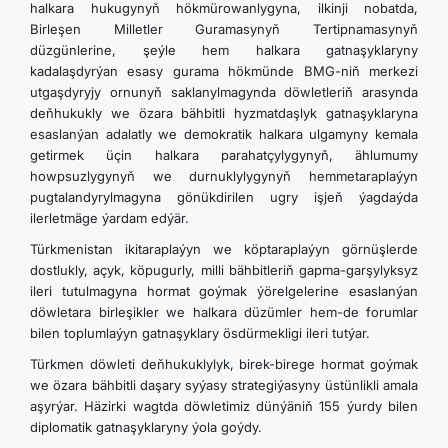
halkara hukugynyň hökmürowanlygyna, ilkinji nobatda,
Birleşen Milletler Guramasynyň Tertipnamasynyň
düzgünlerine, şeýle hem halkara gatnaşyklaryny
kadalaşdyrýan esasy gurama hökmünde BMG-niň merkezi
utgaşdyryjy ornunyň saklanylmagynda döwletleriň arasynda
deňhukukly we özara bähbitli hyzmatdaşlyk gatnaşyklaryna
esaslanýan adalatly we demokratik halkara ulgamyny kemala
getirmek üçin halkara parahatçylygynyň, ählumumy
howpsuzlygynyň we durnuklylygynyň hemmetaraplaýyn
pugtalandyrylmagyna gönükdirilen ugry işjeň ýagdaýda
ilerletmäge ýardam edýär.
Türkmenistan ikitaraplaýyn we köptaraplaýyn görnüşlerde
dostlukly, açyk, köpugurly, milli bähbitleriň gapma-garşylyksyz
ileri tutulmagyna hormat goýmak ýörelgelerine esaslanýan
döwletara birleşikler we halkara düzümler hem-de forumlar
bilen toplumlaýyn gatnaşyklary ösdürmekligi ileri tutýar.
Türkmen döwleti deňhukuklylyk, birek-birege hormat goýmak
we özara bähbitli daşary syýasy strategiýasyny üstünlikli amala
aşyrýar. Häzirki wagtda döwletimiz dünýäniň 155 ýurdy bilen
diplomatik gatnaşyklaryny ýola goýdy.