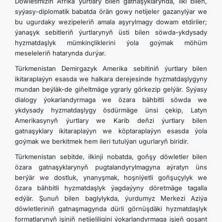
Döwletimiziň Afrika ýurtlary bilen gatnaşyklarynda, ilki bilen,
syýasy-diplomatik babatda örän gowy netijeler gazanylýar we
bu ugurdaky wezipeleriň amala aşyrylmagy dowam etdiriler;
ýanaşyk sebitleriň ýurtlarynyň üsti bilen söwda-ykdysady
hyzmatdaşlyk mümkinçliklerini ýola goýmak möhüm
meseleleriň hatarynda durýar.
Türkmenistan Demirgazyk Amerika sebitiniň ýurtlary
bilen
ikitaraplaýyn esasda we halkara derejesinde hyzmatdaşlygyny
mundan beýläk-de giňeltmäge ygrarly görkezip gelýär. Syýasy
dialogy ýokarlandyrmaga we özara bähbitli söwda we
ykdysady hyzmatdaşlygy ösdürmäge ünsi çekip, Latyn
Amerikasynyň ýurtlary we Karib deňzi ýurtlary bilen
gatnaşyklary ikitaraplaýyn we köptaraplaýyn esasda ýola
goýmak we berkitmek hem ileri tutulýan ugurlaryň biridir.
Türkmenistan sebitde, ilkinji nobatda, goňşy döwletler bilen
özara gatnaşyklarynyň pugtalandyrylmagyna aýratyn üns
berýär we dostluk, ynanyşmak, hoşniýetli goňşuçylyk we
özara bähbitli hyzmatdaşlyk ýagdaýyny döretmäge tagalla
edýär. Şunuň bilen baglylykda, ýurdumyz Merkezi Aziýa
döwletleriniň gatnaşmagynda dürli görnüşdäki hyzmatdaşlyk
formatlarynyň işiniň netijeliligini ýokarlandyrmaga işjeň goşant