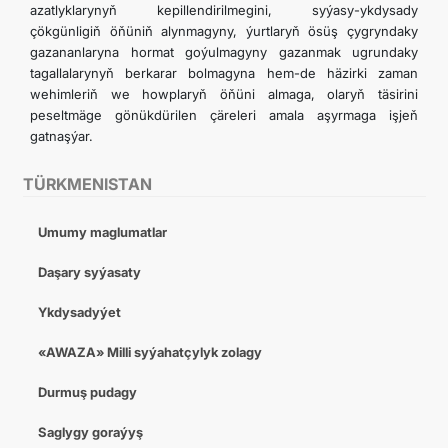
azatlyklarynyň kepillendirilmegini, syýasy-ykdysady
çökgünligiň öňüniň alynmagyny, ýurtlaryň ösüş çygryndaky
gazananlaryna hormat goýulmagyny gazanmak ugrundaky
tagallalarynyň berkarar bolmagyna hem-de häzirki zaman
wehimleriň we howplaryň öňüni almaga, olaryň täsirini
peseltmäge gönükdürilen çäreleri amala aşyrmaga işjeň
gatnaşýar.
TÜRKMENISTAN
Umumy maglumatlar
Daşary syýasaty
Ykdysadyýet
«AWAZA» Milli syýahatçylyk zolagy
Durmuş pudagy
Saglygy goraýyş