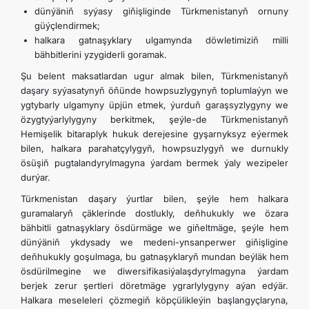
dünýäniň syýasy giňişliginde Türkmenistanyň ornuny
güýçlendirmek;
halkara gatnaşyklary ulgamynda döwletimiziň milli
bähbitlerini yzygiderli goramak.
Şu belent maksatlardan ugur almak bilen, Türkmenistanyň
daşary syýasatynyň öňünde howpsuzlygynyň toplumlaýyn we
ygtybarly ulgamyny üpjün etmek, ýurduň garaşsyzlygyny we
özygtyýarlylygyny berkitmek, şeýle-de Türkmenistanyň
Hemişelik bitaraplyk hukuk derejesine gyşarnyksyz eýermek
bilen, halkara parahatçylygyň, howpsuzlygyň we durnukly
ösüşiň pugtalandyrylmagyna ýardam bermek ýaly wezipeler
durýar.
Türkmenistan daşary ýurtlar bilen, şeýle hem halkara
guramalaryň çäklerinde dostlukly, deňhukukly we özara
bähbitli gatnaşyklary ösdürmäge we giňeltmäge, şeýle hem
dünýäniň ykdysady we medeni-ynsanperwer giňişligine
deňhukukly goşulmaga, bu gatnaşyklaryň mundan beýläk hem
ösdürilmegine we diwersifikasiýalaşdyrylmagyna ýardam
berjek zerur şertleri döretmäge ygrarlylygyny aýan edýär.
Halkara meseleleri çözmegiň köpçülikleýin başlangyçlaryna,