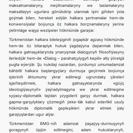
maksatnamalaryny, meýilnamalaryny we taslamalaryny
maksatlaýyn ugurlara gönükdirip ulanmak işini giňden ýola
goýmak bilen, hereket edýän halkara şertnamalar hem-de
konwensiýalar boýunça öz halkara borçnamalaryny ýerine
ýetirmäge wajyp wezipeler hökmünde garaýar.
Türkmenistan halkara bileleşiginiň jogapkär agzasy hökmünde
hem-de öz bitaraplyk hukuk ýagdaýyna daýanmak bilen,
halkara gatnaşyklarynda ynanyşmak dialogynyň filosofiýasyny
ilerledýär hem-de «Dialog – parahatçylygyň kepili» atly ýörelgä
pugta eýerýär. Şu nukdaý nazardan, ýurdumyz umumadamzat
bähbitli halkara başlangyçlary durmuşa geçirmek boýunça
işleriniň ählumumy ykrar edilmegi ugrundaky çäreleri
işjeňleşdirmek, halkara gatnaşyklarynda «güýç
ideologiýasynyň» ýaýradylmagyna we ykrar edilmegine
syýasy-diplomatik taýdan yzygiderli garşy durmak, halkara
gapma-garşylyklary çözmegiň ýeke-täk kabul ederlikli usuly
hökmünde diplomatik gepleşikleri ykrar etmek ýaly
garaýyşlardan ugur alýar.
Türkmenistan BMG-niň adamzat ýaşaýyş-durmuşynyň
goragynyň üpjün edilmegini, adam hukuklarynyň,