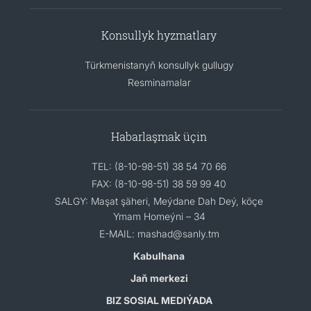
Konsullyk hyzmatlary
Türkmenistanyň konsullyk gullugy
Resminamalar
Habarlaşmak üçin
TEL: (8-10-98-51) 38 54 70 66
FAX: (8-10-98-51) 38 59 99 40
SALGY: Maşat şäheri, Meýdane Dah Deý, köçe
Ymam Homeýni – 34
E-MAIL: mashad@sanly.tm
Kabulhana
Jaň merkezi
BIZ SOSIAL MEDIÝADA