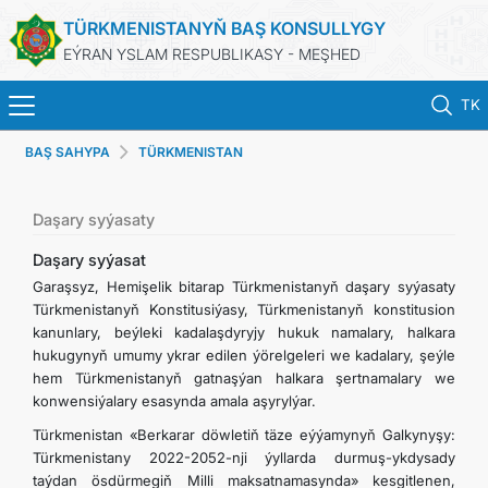
TÜRKMENISTANYŇ BAŞ KONSULLYGY
EÝRAN YSLAM RESPUBLIKASY - MEŞHED
TK
BAŞ SAHYPA
TÜRKMENISTAN
BAŞ SAHYPA
HABARLAR
Daşary syýasaty
Daşary syýasat
TÜRKMENISTAN
Garaşsyz, Hemişelik bitarap Türkmenistanyň daşary syýasaty
Türkmenistanyň Konstitusiýasy, Türkmenistanyň konstitusion
kanunlary, beýleki kadalaşdyryjy hukuk namalary, halkara
KONSULLYK HYZMATLARY
hukugynyň umumy ykrar edilen ýörelgeleri we kadalary, şeýle
hem Türkmenistanyň gatnaşýan halkara şertnamalary we
DIM
konwensiýalary esasynda amala aşyrylýar.
Türkmenistan «Berkarar döwletiň täze eýýamynyň Galkynyşy:
ARAGATNAŞYK
Türkmenistany 2022-2052-nji ýyllarda durmuş-ykdysady
taýdan ösdürmegiň Milli maksatnamasynda» kesgitlenen,