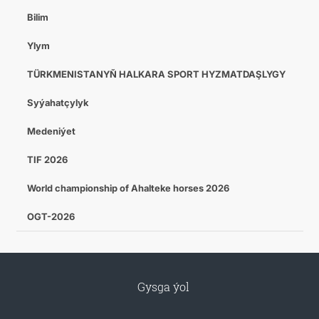
Bilim
Ylym
TÜRKMENISTANYŇ HALKARA SPORT HYZMATDAŞLYGY
Syýahatçylyk
Medeniýet
TIF 2026
World championship of Ahalteke horses 2026
OGT-2026
Gysga ýol