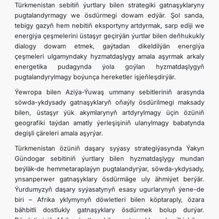
Türkmenistan sebitiň ýurtlary bilen strategiki gatnaşyklaryny
pugtalandyrmagy we ösdürmegi dowam edýär. Şol sanda,
tebigy gazyň hem nebitiň eksportyny artdyrmak, sarp ediji we
energiýa çeşmelerini üstaşyr geçirýän ýurtlar bilen deňhukukly
dialogy dowam etmek, gaýtadan dikeldilýän energiýa
çeşmeleri ulgamyndaky hyzmatdaşlygy amala aşyrmak arkaly
energetika pudagynda ýola goýlan hyzmatdaşlygyň
pugtalandyrylmagy boýunça hereketler işjeňleşdirýär.
Ýewropa bilen Aziýa-Ýuwaş ummany sebitleriniň arasynda
söwda-ykdysady gatnaşyklaryň oňaýly ösdürilmegi maksady
bilen, üstaşyr ýük akymlarynyň artdyrylmagy üçin özüniň
geografiki taýdan amatly ýerleşişiniň ulanylmagy babatynda
degişli çäreleri amala aşyrýar.
Türkmenistan özüniň daşary syýasy strategiýasynda Ýakyn
Gündogar sebitiniň ýurtlary bilen hyzmatdaşlygy mundan
beýläk-de hemmetaraplaýyn pugtalandyrýar, söwda-ykdysady,
ynsanperwer gatnaşyklary ösdürmäge uly ähmiýet berýär.
Ýurdumyzyň daşary syýasatynyň esasy ugurlarynyň ýene-de
biri – Afrika yklymynyň döwletleri bilen köptaraply, özara
bähbitli dostlukly gatnaşyklary ösdürmek bolup durýar.