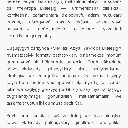
hereket edýän taslamalaryň, maksatnamalaryň, hususan-
da, «Ýewropa Bileleşigi — Türkmenistan» bilelikdäki
komitetiniň, parlamentara dialogynyň, adam hukuklary
boýunça dialogynyň, daşary syýasat edaralarynyň
arasyndaky geňeşmeleriň çäklerinde yzygiderli
ilerledilýändigi nygtaldy.
Duşuşygyň barşynda «Merkezi Aziýa ­ Ýewropa Bileleşigi»
hyzmatdaşlyk formaty gatnaşyklary giňeltmekde möhüm
gurallarynyň biri hökmünde bellenildi. Onuň çäklerinde
söwda-ykdysady gatnaşyklary, ulag, sanlylaşdyrma,
ekologiýa we energetika pudagyndaky hyzmatdaşlygy,
şeýle hem medeni-ynsanperwer ulgamynda, şol sanda,
bilim we saglygy goraýyş pudaklaryndaky hyzmatdaşlygy
pugtalandyrmaga gönükdirilen maksatnamalar we
taslamalar üstünlikli durmuşa geçirilýär.
Şeýle hem, sebitara syýasy dialog we hyzmatdaşlyk,
söwda-ykdysady gatnaşyklary giňeltmek, energetika,