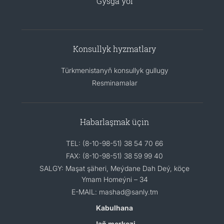
Gysga ýol
Konsullyk hyzmatlary
Türkmenistanyň konsullyk gullugy
Resminamalar
Habarlaşmak üçin
TEL: (8-10-98-51) 38 54 70 66
FAX: (8-10-98-51) 38 59 99 40
SALGY: Maşat şäheri, Meýdane Dah Deý, köçe
Ymam Homeýni – 34
E-MAIL: mashad@sanly.tm
Kabulhana
Jaň merkezi