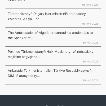
01 Awg 2026
Türkmenistanyň Daşary işler ministriniň orunbasary
«Merkezi Aziýa – Ko...
01 Awg 2026
The Ambassador of Algeria presented his credentials to
the Speaker of...
30 Iýul 2026
Pekinde Türkmenistanyň Halk Maslahatynyň nobatdaky
mejlisine bagyşlana...
30 Iýul 2026
Ankarada Türkmenistan bilen Türkiýe Respublikasynyň
DIM-iň arasyndaky...
29 Iýul 2026