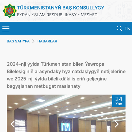
TÜRKMENISTANYŇ BAŞ KONSULLYGY
EÝRAN YSLAM RESPUBLIKASY - MEŞHED
TK
BAŞ SAHYPA
HABARLAR
BAŞ SAHYPA
HABARLAR
2024-nji ýylda Türkmenistan bilen Ýewropa
Bileleşiginiň arasyndaky hyzmatdaşlygyň netijelerine
TÜRKMENISTAN
we 2025-nji ýylda bilelikdäki işleriň geljegine
bagyşlanan metbugat maslahaty
KONSULLYK HYZMATLARY
24
Ýan
DIM
ARAGATNAŞYK