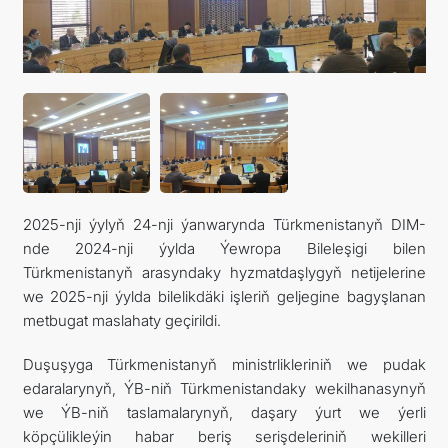
2025-nji ýylyň 24-nji ýanwarynda Türkmenistanyň DIM-
nde 2024-nji ýylda Ýewropa Bileleşigi bilen
Türkmenistanyň arasyndaky hyzmatdaşlygyň netijelerine
we 2025-nji ýylda bilelikdäki işleriň geljegine bagyşlanan
metbugat maslahaty geçirildi.
Duşuşyga Türkmenistanyň ministrlikleriniň we pudak
edaralarynyň, ÝB-niň Türkmenistandaky wekilhanasynyň
we ÝB-niň taslamalarynyň, daşary ýurt we ýerli
köpçülikleýin habar beriş serişdeleriniň wekilleri