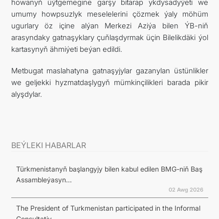
howanyň üýtgemegine garşy bitarap ykdysadyýeti we
umumy howpsuzlyk meselelerini çözmek ýaly möhüm
ugurlary öz içine alýan Merkezi Aziýa bilen ÝB-niň
arasyndaky gatnaşyklary çuňlaşdyrmak üçin Bilelikdäki ýol
kartasynyň ähmiýeti beýan edildi.
Metbugat maslahatyna gatnaşyjylar gazanylan üstünlikler
we geljekki hyzmatdaşlygyň mümkinçilikleri barada pikir
alyşdylar.
BEÝLEKI HABARLAR
Türkmenistanyň başlangyjy bilen kabul edilen BMG-niň Baş
Assambleýasyn...
02 Awg 2026
The President of Turkmenistan participated in the Informal
Consultativ...