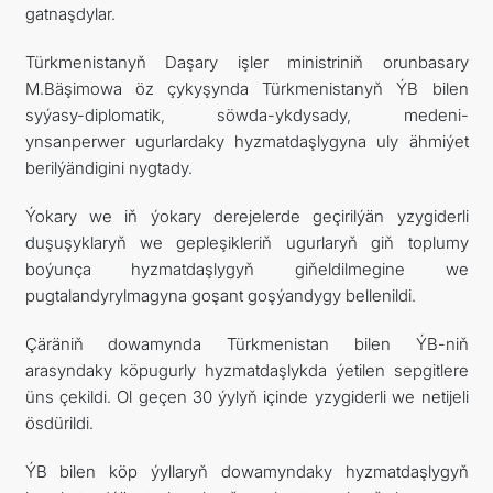
gatnaşdylar.
Türkmenistanyň Daşary işler ministriniň orunbasary
M.Bäşimowa öz çykyşynda Türkmenistanyň ÝB bilen
syýasy-diplomatik, söwda-ykdysady, medeni-
ynsanperwer ugurlardaky hyzmatdaşlygyna uly ähmiýet
berilýändigini nygtady.
Ýokary we iň ýokary derejelerde geçirilýän yzygiderli
duşuşyklaryň we gepleşikleriň ugurlaryň giň toplumy
boýunça hyzmatdaşlygyň giňeldilmegine we
pugtalandyrylmagyna goşant goşýandygy bellenildi.
Çäräniň dowamynda Türkmenistan bilen ÝB-niň
arasyndaky köpugurly hyzmatdaşlykda ýetilen sepgitlere
üns çekildi. Ol geçen 30 ýylyň içinde yzygiderli we netijeli
ösdürildi.
ÝB bilen köp ýyllaryň dowamyndaky hyzmatdaşlygyň