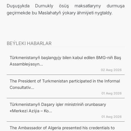
Duşuşykda Durnukly ösüş maksatlaryny durmuşa
geçirmekde bu Maslahatyň ýokary ähmiýeti nygtaldy.
BEÝLEKI HABARLAR
Türkmenistanyň başlangyjy bilen kabul edilen BMG-niň Baş
Assambleýasyn...
02 Awg 2026
The President of Turkmenistan participated in the Informal
Consultativ...
01 Awg 2026
Türkmenistanyň Daşary işler ministriniň orunbasary
«Merkezi Aziýa – Ko...
01 Awg 2026
The Ambassador of Algeria presented his credentials to