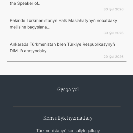
the Speaker of...
30 Iýul 2026
Pekinde Türkmenistanyň Halk Maslahatynyň nobatdaky
mejlisine bagyşlana...
30 Iýul 2026
Ankarada Türkmenistan bilen Türkiýe Respublikasynyň
DIM-iň arasyndaky...
29 Iýul 2026
Gysga ýol
Konsullyk hyzmatlary
Türkmenistanyň konsullyk gullugy