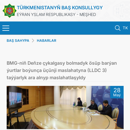
TÜRKMENISTANYŇ BAŞ KONSULLYGY
EÝRAN YSLAM RESPUBLIKASY - MEŞHED
TK
BAŞ SAHYPA
HABARLAR
BAŞ SAHYPA
HABARLAR
BMG-niň Deňze çykalgasy bolmadyk ösüp barýan
ýurtlar boýunça üçünji maslahatyna (LLDC 3)
TÜRKMENISTAN
taýýarlyk ara alnyp maslahatlaşyldy
28
KONSULLYK HYZMATLARY
Maý
DIM
ARAGATNAŞYK