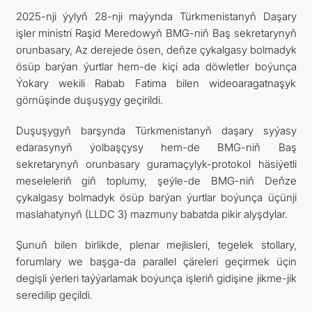
2025-nji ýylyň 28-nji maýynda Türkmenistanyň Daşary
işler ministri Raşid Meredowyň BMG-niň Baş sekretarynyň
orunbasary, Az derejede ösen, deňze çykalgasy bolmadyk
ösüp barýan ýurtlar hem-de kiçi ada döwletler boýunça
Ýokary wekili Rabab Fatima bilen wideoaragatnaşyk
görnüşinde duşuşygy geçirildi.
Duşuşygyň barşynda Türkmenistanyň daşary syýasy
edarasynyň ýolbaşçysy hem-de BMG-niň Baş
sekretarynyň orunbasary guramaçylyk-protokol häsiýetli
meseleleriň giň toplumy, şeýle-de BMG-niň Deňze
çykalgasy bolmadyk ösüp barýan ýurtlar boýunça üçünji
maslahatynyň (LLDC 3) mazmuny babatda pikir alyşdylar.
Şunuň bilen birlikde, plenar mejlisleri, tegelek stollary,
forumlary we başga-da parallel çäreleri geçirmek üçin
degişli ýerleri taýýarlamak boýunça işleriň gidişine jikme-jik
seredilip geçildi.