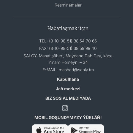
Resminamalar
Habarlaşmak üçin
TEL: (8-10-98-51) 38 54 70 66
FAX: (8-10-98-51) 38 59 99 40
SALGY: Maşat şäheri, Meýdane Dah Deý, köçe
Ymam Homeýni – 34
E-MAIL: mashad@sanly.tm
Kabulhana
Jaň merkezi
BIZ SOSIAL MEDIÝADA
MOBIL GOŞUNDYMYZY ÝÜKLÄŇ!