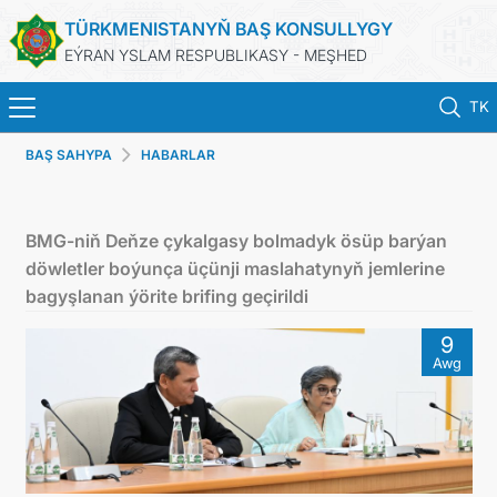
TÜRKMENISTANYŇ BAŞ KONSULLYGY
EÝRAN YSLAM RESPUBLIKASY - MEŞHED
TK
BAŞ SAHYPA
HABARLAR
BAŞ SAHYPA
HABARLAR
BMG-niň Deňze çykalgasy bolmadyk ösüp barýan
döwletler boýunça üçünji maslahatynyň jemlerine
TÜRKMENISTAN
bagyşlanan ýörite brifing geçirildi
9
KONSULLYK HYZMATLARY
Awg
DIM
ARAGATNAŞYK