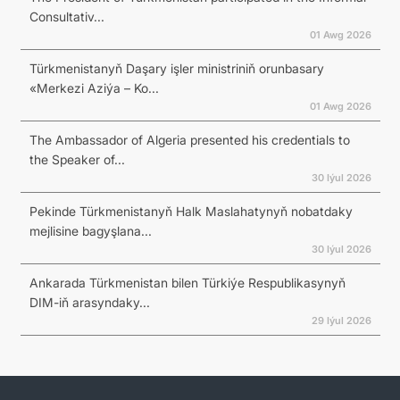
Consultativ...
01 Awg 2026
Türkmenistanyň Daşary işler ministriniň orunbasary
«Merkezi Aziýa – Ko...
01 Awg 2026
The Ambassador of Algeria presented his credentials to
the Speaker of...
30 Iýul 2026
Pekinde Türkmenistanyň Halk Maslahatynyň nobatdaky
mejlisine bagyşlana...
30 Iýul 2026
Ankarada Türkmenistan bilen Türkiýe Respublikasynyň
DIM-iň arasyndaky...
29 Iýul 2026