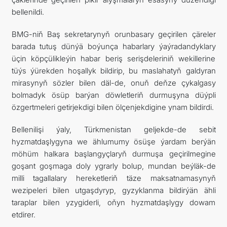
bellenildi.
BMG-niň Baş sekretarynyň orunbasary geçirilen çäreler
barada tutuş dünýä boýunça habarlary ýaýradandyklary
üçin köpçülikleýin habar beriş serişdeleriniň wekillerine
tüýs ýürekden hoşallyk bildirip, bu maslahatyň galdyran
mirasynyň sözler bilen däl-de, onuň deňze çykalgasy
bolmadyk ösüp barýan döwletleriň durmuşyna düýpli
özgertmeleri getirjekdigi bilen ölçenjekdigine ynam bildirdi.
Bellenilişi ýaly, Türkmenistan geljekde-de sebit
hyzmatdaşlygyna we ählumumy ösüşe ýardam berýän
möhüm halkara başlangyçlaryň durmuşa geçirilmegine
goşant goşmaga doly ygrarly bolup, mundan beýläk-de
milli tagallalary hereketleriň täze maksatnamasynyň
wezipeleri bilen utgaşdyryp, gyzyklanma bildirýän ähli
taraplar bilen yzygiderli, oňyn hyzmatdaşlygy dowam
etdirer.