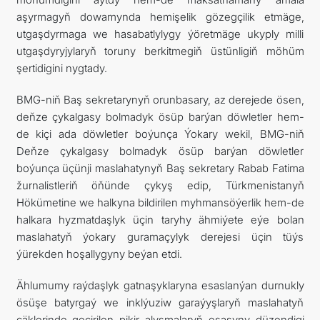
aşyrmagyň dowamynda hemişelik gözegçilik etmäge,
utgaşdyrmaga we hasabatlylygy ýöretmäge ukyply milli
utgaşdyryjylaryň toruny berkitmegiň üstünligiň möhüm
şertidigini nygtady.
BMG-niň Baş sekretarynyň orunbasary, az derejede ösen,
deňze çykalgasy bolmadyk ösüp barýan döwletler hem-
de kiçi ada döwletler boýunça Ýokary wekil, BMG-niň
Deňze çykalgasy bolmadyk ösüp barýan döwletler
boýunça üçünji maslahatynyň Baş sekretary Rabab Fatima
žurnalistleriň öňünde çykyş edip, Türkmenistanyň
Hökümetine we halkyna bildirilen myhmansöýerlik hem-de
halkara hyzmatdaşlyk üçin taryhy ähmiýete eýe bolan
maslahatyň ýokary guramaçylyk derejesi üçin tüýs
ýürekden hoşallygyny beýan etdi.
Ählumumy raýdaşlyk gatnaşyklaryna esaslanýan durnukly
ösüşe batyrgaý we inklýuziw garaýyşlaryň maslahatyň
çäklerinde geçirilen pikir alyşmalaryň esasyny düzendigi