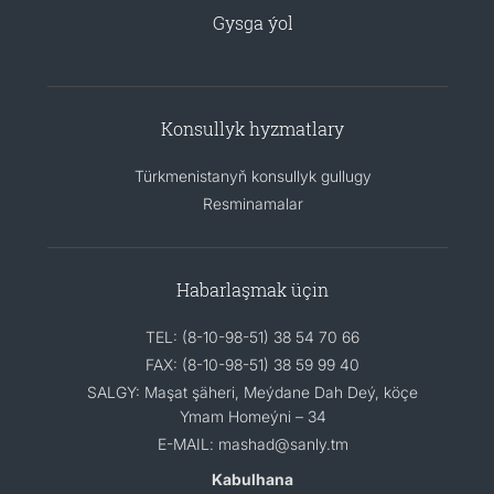
Gysga ýol
Konsullyk hyzmatlary
Türkmenistanyň konsullyk gullugy
Resminamalar
Habarlaşmak üçin
TEL: (8-10-98-51) 38 54 70 66
FAX: (8-10-98-51) 38 59 99 40
SALGY: Maşat şäheri, Meýdane Dah Deý, köçe
Ymam Homeýni – 34
E-MAIL: mashad@sanly.tm
Kabulhana