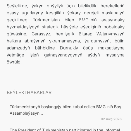
Şeýlelikde, ýakyn onýyllyk üçin bilelikdäki hereketleriň
esasy ugurlaryny kesgitlän ýokary derejeli maslahatyň
geçirilmegi Türkmenistan bilen BMG-niň arasyndaky
hyzmatdaşlygyň strategik häsiýete eýediginiň nobatdaky
güwäsine, Garaşsyz, hemişelik Bitarap Watanymyzyň
halkara abraýynyň ykrarnamasyna, ýurdumyzyň, bütin
adamzadyň bähbidine Durnukly ösüş maksatlaryna
ýetmäge işjeň gatnaşýandygynyň aýdyň mysalyna
öwrüldi.
BEÝLEKI HABARLAR
Türkmenistanyň başlangyjy bilen kabul edilen BMG-niň Baş
Assambleýasyn...
02 Awg 2026
The President of Turkmenistan participated in the Informal