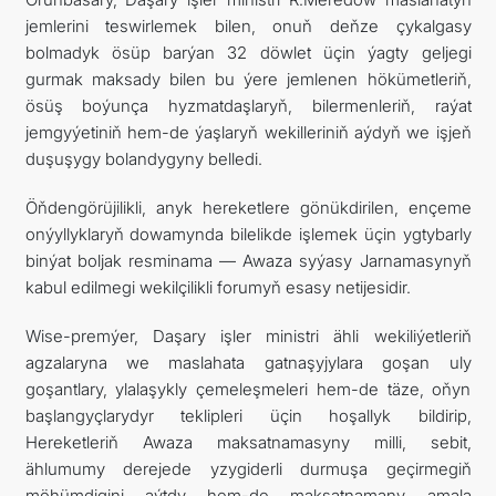
jemlerini teswirlemek bilen, onuň deňze çykalgasy
bolmadyk ösüp barýan 32 döwlet üçin ýagty geljegi
gurmak maksady bilen bu ýere jemlenen hökümetleriň,
ösüş boýunça hyzmatdaşlaryň, bilermenleriň, raýat
jemgyýetiniň hem-de ýaşlaryň wekilleriniň aýdyň we işjeň
duşuşygy bolandygyny belledi.
Öňdengörüjilikli, anyk hereketlere gönükdirilen, ençeme
onýyllyklaryň dowamynda bilelikde işlemek üçin ygtybarly
binýat boljak resminama — Awaza syýasy Jarnamasynyň
kabul edilmegi wekilçilikli forumyň esasy netijesidir.
Wise-premýer, Daşary işler ministri ähli wekiliýetleriň
agzalaryna we maslahata gatnaşyjylara goşan uly
goşantlary, ylalaşykly çemeleşmeleri hem-de täze, oňyn
başlangyçlarydyr teklipleri üçin hoşallyk bildirip,
Hereketleriň Awaza maksatnamasyny milli, sebit,
ählumumy derejede yzygiderli durmuşa geçirmegiň
möhümdigini aýtdy hem-de maksatnamany amala