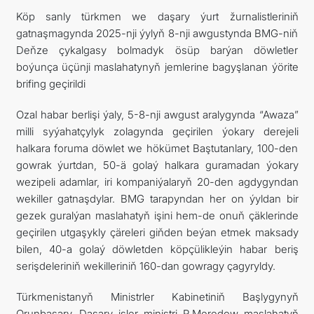
Köp sanly türkmen we daşary ýurt žurnalistleriniň
gatnaşmagynda 2025-nji ýylyň 8-nji awgustynda BMG-niň
Deňze çykalgasy bolmadyk ösüp barýan döwletler
boýunça üçünji maslahatynyň jemlerine bagyşlanan ýörite
brifing geçirildi
Ozal habar berlişi ýaly, 5-8-nji awgust aralygynda “Awaza”
milli syýahatçylyk zolagynda geçirilen ýokary derejeli
halkara foruma döwlet we hökümet Baştutanlary, 100-den
gowrak ýurtdan, 50-ä golaý halkara guramadan ýokary
wezipeli adamlar, iri kompaniýalaryň 20-den agdygyndan
wekiller gatnaşdylar. BMG tarapyndan her on ýyldan bir
gezek guralýan maslahatyň işini hem-de onuň çäklerinde
geçirilen utgaşykly çäreleri giňden beýan etmek maksady
bilen, 40-a golaý döwletden köpçülikleýin habar beriş
serişdeleriniň wekilleriniň 160-dan gowragy çagyryldy.
Türkmenistanyň Ministrler Kabinetiniň Başlygynyň
Orunbasary, Daşary işler ministri R.Meredow maslahatyň