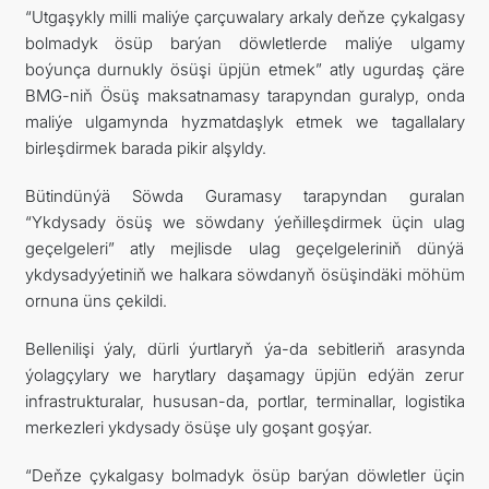
“Utgaşykly milli maliýe çarçuwalary arkaly deňze çykalgasy
bolmadyk ösüp barýan döwletlerde maliýe ulgamy
boýunça durnukly ösüşi üpjün etmek” atly ugurdaş çäre
BMG-niň Ösüş maksatnamasy tarapyndan guralyp, onda
maliýe ulgamynda hyzmatdaşlyk etmek we tagallalary
birleşdirmek barada pikir alşyldy.
Bütindünýä Söwda Guramasy tarapyndan guralan
“Ykdysady ösüş we söwdany ýeňilleşdirmek üçin ulag
geçelgeleri” atly mejlisde ulag geçelgeleriniň dünýä
ykdysadyýetiniň we halkara söwdanyň ösüşindäki möhüm
ornuna üns çekildi.
Bellenilişi ýaly, dürli ýurtlaryň ýa-da sebitleriň arasynda
ýolagçylary we harytlary daşamagy üpjün edýän zerur
infrastrukturalar, hususan-da, portlar, terminallar, logistika
merkezleri ykdysady ösüşe uly goşant goşýar.
“Deňze çykalgasy bolmadyk ösüp barýan döwletler üçin