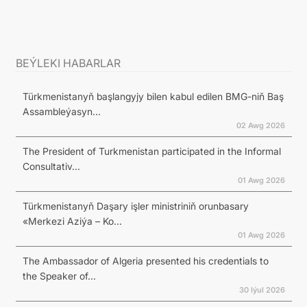
BEÝLEKI HABARLAR
Türkmenistanyň başlangyjy bilen kabul edilen BMG-niň Baş
Assambleýasyn...
02 Awg 2026
The President of Turkmenistan participated in the Informal
Consultativ...
01 Awg 2026
Türkmenistanyň Daşary işler ministriniň orunbasary
«Merkezi Aziýa – Ko...
01 Awg 2026
The Ambassador of Algeria presented his credentials to
the Speaker of...
30 Iýul 2026