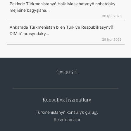
Pekinde Türkmenistanyň Halk Maslahatynyň nobatdaky
mejlisine bagyşlana...
30 Iýul 2026
Ankarada Türkmenistan bilen Türkiýe Respublikasynyň
DIM-iň arasyndaky...
29 Iýul 2026
Gysga ýol
Konsullyk hyzmatlary
Türkmenistanyň konsullyk gullugy
Resminamalar