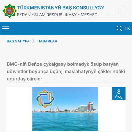
TÜRKMENISTANYŇ BAŞ KONSULLYGY
EÝRAN YSLAM RESPUBLIKASY - MEŞHED
TK
BAŞ SAHYPA
HABARLAR
BAŞ SAHYPA
HABARLAR
BMG-niň Deňze çykalgasy bolmadyk ösüp barýan
döwletler boýunça üçünji maslahatynyň çäklerindäki
TÜRKMENISTAN
ugurdaş çäreler
8
KONSULLYK HYZMATLARY
Awg
DIM
ARAGATNAŞYK