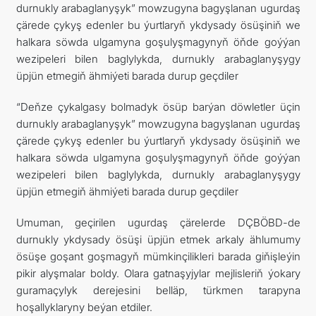
durnukly arabaglanyşyk” mowzugyna bagyşlanan ugurdaş
çärede çykyş edenler bu ýurtlaryň ykdysady ösüşiniň we
halkara söwda ulgamyna goşulyşmagynyň öňde goýýan
wezipeleri bilen baglylykda, durnukly arabaglanyşygy
üpjün etmegiň ähmiýeti barada durup geçdiler
“Deňze çykalgasy bolmadyk ösüp barýan döwletler üçin
durnukly arabaglanyşyk” mowzugyna bagyşlanan ugurdaş
çärede çykyş edenler bu ýurtlaryň ykdysady ösüşiniň we
halkara söwda ulgamyna goşulyşmagynyň öňde goýýan
wezipeleri bilen baglylykda, durnukly arabaglanyşygy
üpjün etmegiň ähmiýeti barada durup geçdiler
Umuman, geçirilen ugurdaş çärelerde DÇBÖBD-de
durnukly ykdysady ösüşi üpjün etmek arkaly ählumumy
ösüşe goşant goşmagyň mümkinçilikleri barada giňişleýin
pikir alyşmalar boldy. Olara gatnaşyjylar mejlisleriň ýokary
guramaçylyk derejesini belläp, türkmen tarapyna
hoşallyklaryny beýan etdiler.