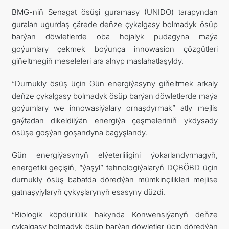
BMG-niň Senagat ösüşi guramasy (UNIDO) tarapyndan
guralan ugurdaş çärede deňze çykalgasy bolmadyk ösüp
barýan döwletlerde oba hojalyk pudagyna maýa
goýumlary çekmek boýunça innowasion çözgütleri
giňeltmegiň meseleleri ara alnyp maslahatlaşyldy.
“Durnukly ösüş üçin Gün energiýasyny giňeltmek arkaly
deňze çykalgasy bolmadyk ösüp barýan döwletlerde maýa
goýumlary we innowasiýalary ornaşdyrmak” atly mejlis
gaýtadan dikeldilýän energiýa çeşmeleriniň ykdysady
ösüşe goşýan goşandyna bagyşlandy.
Gün energiýasynyň elýeterliligini ýokarlandyrmagyň,
energetiki geçişiň, “ýaşyl” tehnologiýalaryň DÇBÖBD üçin
durnukly ösüş babatda döredýän mümkinçilikleri mejlise
gatnaşyjylaryň çykyşlarynyň esasyny düzdi.
“Biologik köpdürlülik hakynda Konwensiýanyň deňze
çykalgasy bolmadyk ösüp barýan döwletler üçin döredýän