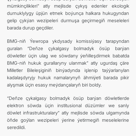
mümkinçilikleri” atly mejlisde çykyş edenler ekologik
durnuklylygy üpjün etmek boýunça halkara hukugyndan
gelip çykýan wezipeleri durmuşa geçirmegiň meseleleri
barada durup geçdiler.
BMG-niň Ýewropa ykdysady komissiýasy tarapyndan
guralan “Deňze çykalgasy bolmadyk ösüp barýan
döwletler üçin ulag we söwdany ýeňilleşdirmek babatda
BMG-niň hukuk gurallaryny ulanmak” atly ugurdaş çäre
Milletler Bileleşiginiň binýadynda işlenip taýýarlanylan
kadalaşdyryjy hukuk namalarynyň ähmiýeti barada pikir
alyşmak üçin esasy meýdançalaryň biri boldy.
“Deňze çykalgasy bolmadyk ösüp barýan döwletlerde
elektron söwda üçin institusional düzümler we sanly
döwlet infrastrukturalary” atly mejlisde söwda ulgamynda
öňde goýlan wezipeleri ýerine ýetirmegiň meselelerine
seredildi.