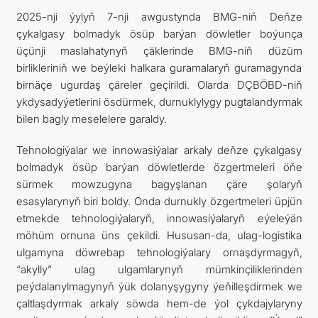
2025-nji ýylyň 7-nji awgustynda BMG-niň Deňze
çykalgasy bolmadyk ösüp barýan döwletler boýunça
üçünji maslahatynyň çäklerinde BMG-niň düzüm
birlikleriniň we beýleki halkara guramalaryň guramagynda
birnäçe ugurdaş çäreler geçirildi. Olarda DÇBÖBD-niň
ykdysadyýetlerini ösdürmek, durnuklylygy pugtalandyrmak
bilen bagly meselelere garaldy.
Tehnologiýalar we innowasiýalar arkaly deňze çykalgasy
bolmadyk ösüp barýan döwletlerde özgertmeleri öňe
sürmek mowzugyna bagyşlanan çäre şolaryň
esasylarynyň biri boldy. Onda durnukly özgertmeleri üpjün
etmekde tehnologiýalaryň, innowasiýalaryň eýeleýän
möhüm ornuna üns çekildi. Hususan-da, ulag-logistika
ulgamyna döwrebap tehnologiýalary ornaşdyrmagyň,
“akylly” ulag ulgamlarynyň mümkinçiliklerinden
peýdalanylmagynyň ýük dolanyşygyny ýeňilleşdirmek we
çaltlaşdyrmak arkaly söwda hem-de ýol çykdajylaryny