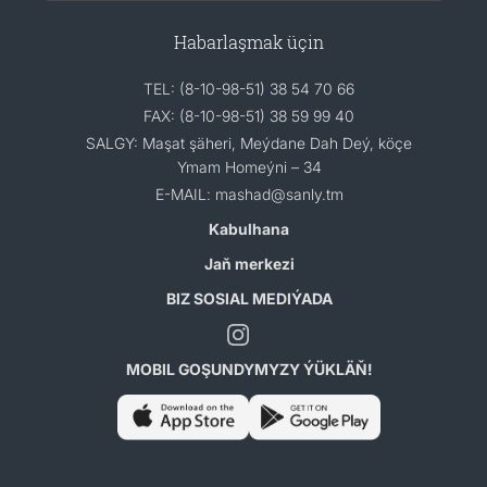
Habarlaşmak üçin
TEL: (8-10-98-51) 38 54 70 66
FAX: (8-10-98-51) 38 59 99 40
SALGY: Maşat şäheri, Meýdane Dah Deý, köçe
Ymam Homeýni – 34
E-MAIL: mashad@sanly.tm
Kabulhana
Jaň merkezi
BIZ SOSIAL MEDIÝADA
MOBIL GOŞUNDYMYZY ÝÜKLÄŇ!