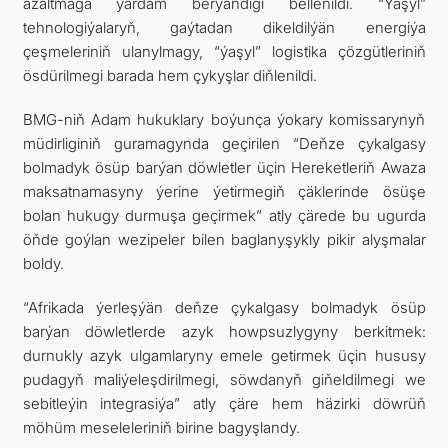
azaltmaga ýardam berýändigi bellenildi. “Ýaşyl”
tehnologiýalaryň, gaýtadan dikeldilýän energiýa
çeşmeleriniň ulanylmagy, “ýaşyl” logistika çözgütleriniň
ösdürilmegi barada hem çykyşlar diňlenildi.
BMG-niň Adam hukuklary boýunça ýokary komissarynyň
müdirliginiň guramagynda geçirilen “Deňze çykalgasy
bolmadyk ösüp barýan döwletler üçin Hereketleriň Awaza
maksatnamasyny ýerine ýetirmegiň çäklerinde ösüşe
bolan hukugy durmuşa geçirmek” atly çärede bu ugurda
öňde goýlan wezipeler bilen baglanyşykly pikir alyşmalar
boldy.
“Afrikada ýerleşýän deňze çykalgasy bolmadyk ösüp
barýan döwletlerde azyk howpsuzlygyny berkitmek:
durnukly azyk ulgamlaryny emele getirmek üçin hususy
pudagyň maliýeleşdirilmegi, söwdanyň giňeldilmegi we
sebitleýin integrasiýa” atly çäre hem häzirki döwrüň
möhüm meseleleriniň birine bagyşlandy.