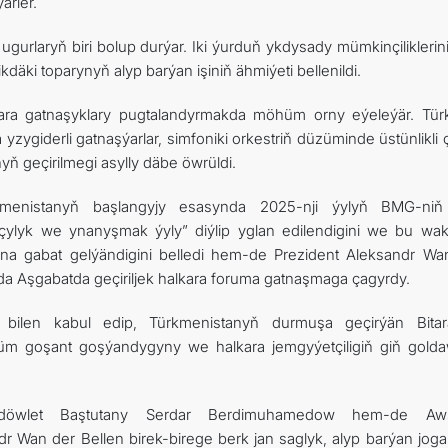
ärler.
gurlaryň biri bolup durýar. Iki ýurduň ykdysady mümkinçiliklerin
äki toparynyň alyp barýan işiniň ähmiýeti bellenildi.
ara gatnaşyklary pugtalandyrmakda möhüm orny eýeleýär. Tü
 yzygiderli gatnaşýarlar, simfoniki orkestriň düzüminde üstünlikli
 geçirilmegi asylly däbe öwrüldi.
menistanyň başlangyjy esasynda 2025-nji ýylyň BMG-ni
çylyk we ynanyşmak ýyly” diýlip yglan edilendigini we bu wa
yna gabat gelýändigini belledi hem-de Prezident Aleksandr Wa
rda Aşgabatda geçiriljek halkara foruma gatnaşmaga çagyrdy.
k bilen kabul edip, Türkmenistanyň durmuşa geçirýän Bitar
m goşant goşýandygyny we halkara jemgyýetçiligiň giň gold
döwlet Baştutany Serdar Berdimuhamedow hem-de Awst
r Wan der Bellen birek-birege berk jan saglyk, alyp barýan jogap