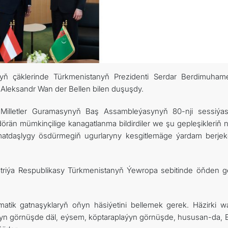
ynyň çäklerinde Türkmenistanyň Prezidenti Serdar Berdimuha
 Aleksandr Wan der Bellen bilen duşuşdy.
n Milletler Guramasynyň Baş Assambleýasynyň 80-nji sessiýa
örän mümkinçilige kanagatlanma bildirdiler we şu gepleşikleriň ne
matdaşlygy ösdürmegiň ugurlaryny kesgitlemäge ýardam berjekd
striýa Respublikasy Türkmenistanyň Ýewropa sebitinde öňden g
atik gatnaşyklaryň oňyn häsiýetini bellemek gerek. Häzirki w
laýyn görnüşde däl, eýsem, köptaraplaýyn görnüşde, hususan-da,