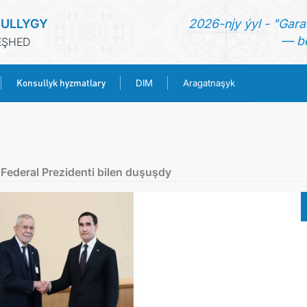
ULLYGY
2026-njy ýyl - "Gara
— be
EŞHED
Konsullyk hyzmatlary
DIM
Aragatnaşyk
BAŞ SAHYPA
HABARLAR
Federal Prezidenti bilen duşuşdy
TÜRKMENISTAN
KONSULLYK HYZMATLARY
DIM
ARAGATNAŞYK