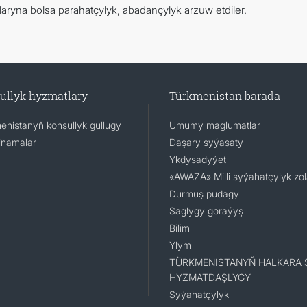
lklaryna bolsa parahatçylyk, abadançylyk arzuw etdiler.
ullyk hyzmatlary
Türkmenistan barada
enistanyň konsullyk gullugy
Umumy maglumatlar
namalar
Daşary syýasaty
Ykdysadyýet
«AWAZA» Milli syýahatçylyk zo
Durmuş pudagy
Saglygy goraýyş
Bilim
Ylym
TÜRKMENISTANYŇ HALKARA 
HYZMATDAŞLYGY
Syýahatçylyk