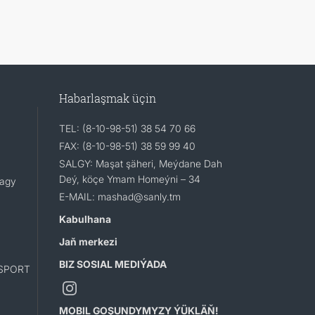
Habarlaşmak üçin
TEL: (8-10-98-51) 38 54 70 66
FAX: (8-10-98-51) 38 59 99 40
SALGY: Maşat şäheri, Meýdane Dah
Deý, köçe Ymam Homeýni – 34
lagy
E-MAIL: mashad@sanly.tm
Kabulhana
Jaň merkezi
BIZ SOSIAL MEDIÝADA
SPORT
MOBIL GOŞUNDYMYZY ÝÜKLÄŇ!