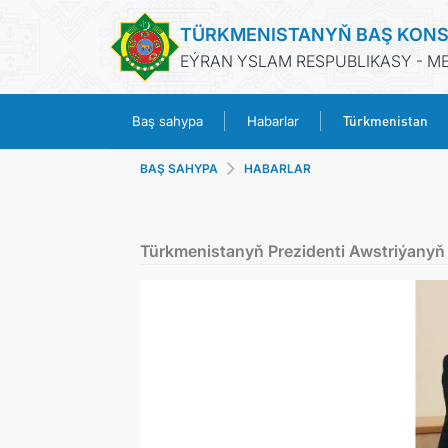
TÜRKMENISTANYŇ BAŞ KONS
EÝRAN YSLAM RESPUBLIKASY - M
Türkmenistan
Baş sahypa
Habarlar
BAŞ SAHYPA
HABARLAR
Türkmenistanyň Prezidenti Awstriýanyň 