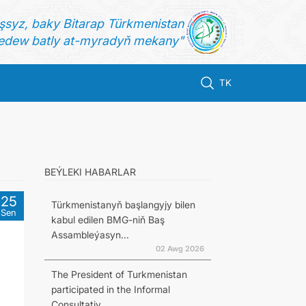
şsyz, baky Bitarap Türkmenistan
dew batly at-myradyň mekany"
TK
BEÝLEKI HABARLAR
25
Türkmenistanyň başlangyjy bilen
Sen
kabul edilen BMG-niň Baş
Assambleýasyn...
02 Awg 2026
The President of Turkmenistan
participated in the Informal
Consultativ...