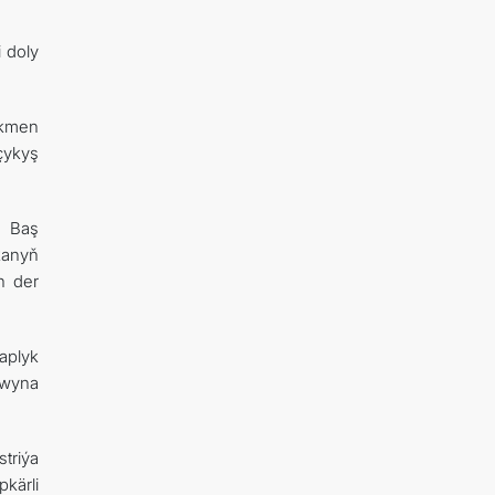
i doly
rkmen
 çykyş
ň Baş
kanyň
n der
aplyk
awyna
riýa
kärli