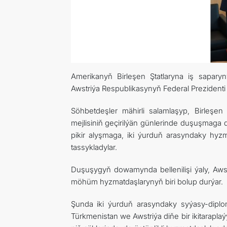
Amerikanyň Birleşen Ştatlaryna iş sapar
Awstriýa Respublikasynyň Federal Prezidenti
Söhbetdeşler mähirli salamlaşyp, Birleşe
mejlisiniň geçirilýän günlerinde duşuşmaga d
pikir alyşmaga, iki ýurduň arasyndaky hyz
tassykladylar.
Duşuşygyň dowamynda bellenilişi ýaly, Aw
möhüm hyzmatdaşlarynyň biri bolup durýar.
Şunda iki ýurduň arasyndaky syýasy-diplom
Türkmenistan we Awstriýa diňe bir ikitarap