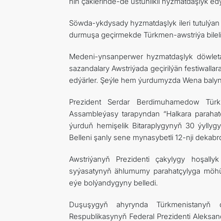
niň çäklerinde-de üstünlikli hyzmatdaşlyk edý
Söwda-ykdysady hyzmatdaşlyk ileri tutulýan u
durmuşa geçirmekde Türkmen-awstriýa bilelikd
Medeni-ynsanperwer hyzmatdaşlyk döwlet
sazandalary Awstriýada geçirilýän festiwallara
edýärler. Şeýle hem ýurdumyzda Wena balynyň
Prezident Serdar Berdimuhamedow Türk
Assambleýasy tarapyndan “Halkara parahat
ýurduň hemişelik Bitaraplygynyň 30 ýyllyg
Belleni şanly sene mynasybetli 12-nji dekab
Awstriýanyň Prezidenti çakylygy hoşally
syýasatynyň ählumumy parahatçylyga möhü
eýe bolýandygyny belledi.
Duşuşygyň ahyrynda Türkmenistanyň 
Respublikasynyň Federal Prezidenti Aleksand