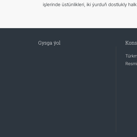
işlerinde üstünlikleri, iki ýurduň dostlukly ha
Gysga ýol
Kons
Türkm
Resmi