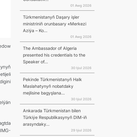
01 Awg 2026
Türkmenistanyň Daşary işler
ministriniň orunbasary «Merkezi
Aziýa – Ko...
01 Awg 2026
medow
The Ambassador of Algeria
presented his credentials to the
Speaker of...
synyň
30 Iýul 2026
tijeli
Pekinde Türkmenistanyň Halk
igini
Maslahatynyň nobatdaky
mejlisine bagyşlana...
30 Iýul 2026
elýän
Ankarada Türkmenistan bilen
Türkiýe Respublikasynyň DIM-iň
agtda
arasyndaky...
 BMG-
29 Iýul 2026