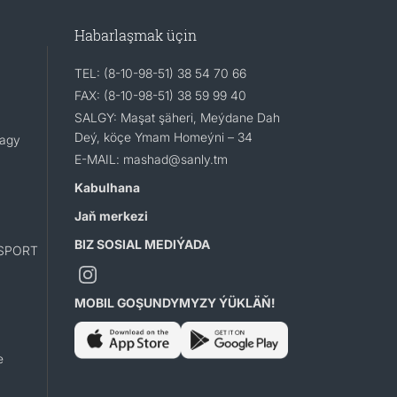
Habarlaşmak üçin
TEL: (8-10-98-51) 38 54 70 66
FAX: (8-10-98-51) 38 59 99 40
SALGY: Maşat şäheri, Meýdane Dah
Deý, köçe Ymam Homeýni – 34
lagy
E-MAIL: mashad@sanly.tm
Kabulhana
Jaň merkezi
BIZ SOSIAL MEDIÝADA
SPORT
MOBIL GOŞUNDYMYZY ÝÜKLÄŇ!
e