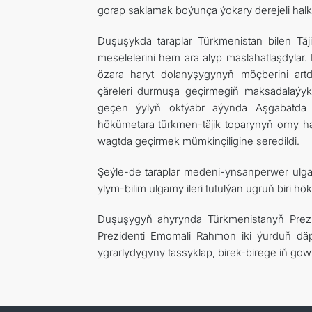
gorap saklamak boýunça ýokary derejeli halka
Duşuşykda taraplar Türkmenistan bilen Tä
meselelerini hem ara alyp maslahatlaşdylar.
özara haryt dolanyşygynyň möçberini artd
çäreleri durmuşa geçirmegiň maksadalaýyk 
geçen ýylyň oktýabr aýynda Aşgabatda
hökümetara türkmen-täjik toparynyň orny ha
wagtda geçirmek mümkinçiligine seredildi.
Şeýle-de taraplar medeni-ynsanperwer ulga
ylym-bilim ulgamy ileri tutulýan ugruň biri h
Duşuşygyň ahyrynda Türkmenistanyň Prez
Prezidenti Emomali Rahmon iki ýurduň dä
ygrarlydygyny tassyklap, birek-birege iň gow