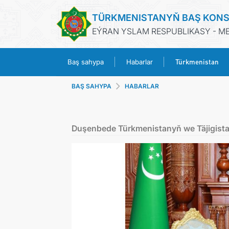
TÜRKMENISTANYŇ BAŞ KONS
EÝRAN YSLAM RESPUBLIKASY - M
Türkmenistan
Baş sahypa
Habarlar
BAŞ SAHYPA
HABARLAR
Duşenbede Türkmenistanyň we Täjigistan