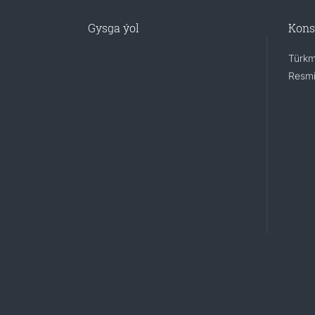
Gysga ýol
Kons
Türkm
Resmi