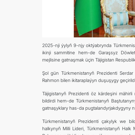
2025-nji ýylyň 9-njy oktýabrynda Türkmeni
ikinji sammitine hem-de Garaşsyz Döwlet
mejlisine gatnaşmak üçin Täjigistan Respubl
Şol gün Türkmenistanyň Prezidenti Serdar
Rahmon bilen ikitaraplaýyn duşuşygy geçirildi
Täjigistanyň Prezidenti öz kärdeşini mähirli
bildirdi hem-de Türkmenistanyň Baştutanyn
gatnaşyklary has-da pugtalandyrjakdygyny n
Türkmenistanyň Prezidenti çakylyk we bil
halkynyň Milli Lideri, Türkmenistanyň Ha