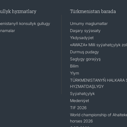
ullyk hyzmatlary
Türkmenistan barada
enistanyň konsullyk gullugy
Umumy maglumatlar
namalar
Daşary syýasaty
Ykdysadyýet
«AWAZA» Milli syýahatçylyk zo
Durmuş pudagy
Saglygy goraýyş
Bilim
Ylym
TÜRKMENISTANYŇ HALKARA 
HYZMATDAŞLYGY
Syýahatçylyk
Medeniýet
TIF 2026
World championship of Ahaltek
horses 2026