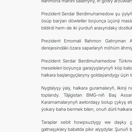
Rahmona mähirli salamyny, iň gowy arzuwlary
Prezident Serdar Berdimuhamedow şu ýyly
ösüp barýan döwletler boýunça üçünji mas
bildirdi hem-de iki ýurduň arasyndaky dostl
Prezident Emomali Rahmon Gahryman A
derejesindäki özara saparlaryň möhüm ähmiýe
Prezident Serdar Berdimuhamedow Türkme
meseleleri boýunça garaýyşlarynyň köp baba
halkara başlangyçlaryny goldaýandygy üçin täj
Nygtalyşy ýaly, halkara guramalaryň, ilkinji
toplandy. Täjigistan BMG-niň Baş Assa
Kararnamalarynyň awtordaşy bolup çykyş etd
ýokary baha bermek bilen, onuň dürli halkara
Taraplar sebit howpsuzlygy we daşky g
gatnaşyklary babatda pikir alyşdylar. Şunuň