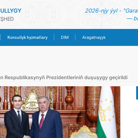
ULLYGY
2026-njy ýyl - "Gara
— be
EŞHED
Konsullyk hyzmatlary
DIM
Aragatnaşyk
BAŞ SAHYPA
HABARLAR
 Respublikasynyň Prezidentleriniň duşuşygy geçirildi
TÜRKMENISTAN
KONSULLYK HYZMATLARY
DIM
ARAGATNAŞYK