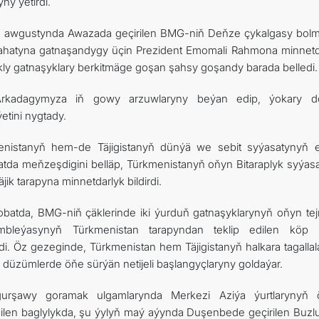
ny ýetirdi.
ň awgustynda Awazada geçirilen BMG-niň Deňze çykalgasy bol
lahatyna gatnaşandygy üçin Prezident Emomali Rahmona minnetd
ukly gatnaşyklary berkitmäge goşan şahsy goşandy barada belledi.
rkadagymyza iň gowy arzuwlaryny beýan edip, ýokary d
tini nygtady.
nistanyň hem-de Täjigistanyň dünýä we sebit syýasatynyň 
tda meňzeşdigini belläp, Türkmenistanyň oňyn Bitaraplyk syýasa
ik tarapyna minnetdarlyk bildirdi.
 nobatda, BMG-niň çäklerinde iki ýurduň gatnaşyklarynyň oňyn tej
mbleýasynyň Türkmenistan tarapyndan teklip edilen köp 
i. Öz gezeginde, Türkmenistan hem Täjigistanyň halkara tagallal
 düzümlerde öňe sürýän netijeli başlangyçlaryny goldaýar.
urşawy goramak ulgamlarynda Merkezi Aziýa ýurtlarynyň 
 bilen baglylykda, şu ýylyň maý aýynda Duşenbede geçirilen Buzlu