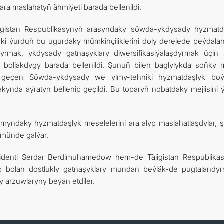
ra maslahatyň ähmiýeti barada bellenildi.
jigistan Respublikasynyň arasyndaky söwda-ykdysady hyzmatd
 Iki ýurduň bu ugurdaky mümkinçiliklerini doly derejede peýdala
yrmak, ykdysady gatnaşyklary diwersifikasiýalaşdyrmak üçin 
boljakdygy barada bellenildi. Şunuň bilen baglylykda soňky me
 geçen Söwda-ykdysady we ylmy-tehniki hyzmatdaşlyk bo
kynda aýratyn bellenip geçildi. Bu toparyň nobatdaky mejlisini 
myndaky hyzmatdaşlyk meselelerini ara alyp maslahatlaşdylar, 
ökmünde galýar.
identi Serdar Berdimuhamedow hem-de Täjigistan Respublika
p bolan dostlukly gatnaşyklary mundan beýläk-de pugtalandy
y arzuwlaryny beýan etdiler.