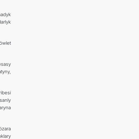
madyk
arlyk
öwlet
esasy
tyny,
ribesi
sanly
aryna
özara
klary