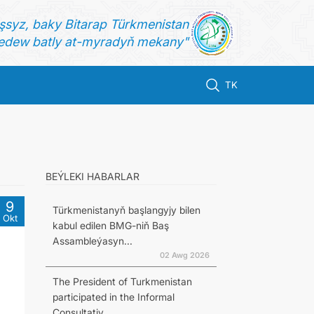
şsyz, baky Bitarap Türkmenistan
dew batly at-myradyň mekany"
TK
BEÝLEKI HABARLAR
9
Türkmenistanyň başlangyjy bilen
Okt
kabul edilen BMG-niň Baş
Assambleýasyn...
02 Awg 2026
The President of Turkmenistan
participated in the Informal
Consultativ...