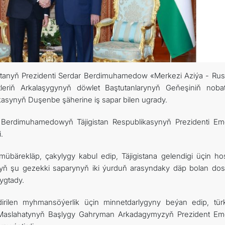
stanyň Prezidenti Serdar Berdimuhamedow «Merkezi Aziýa - Rus
leriň Arkalaşygynyň döwlet Baştutanlarynyň Geňeşiniň noba
ikasynyň Duşenbe şäherine iş sapar bilen ugrady.
 Berdimuhamedowyň Täjigistan Respublikasynyň Prezidenti Em
.
 mübärekläp, çakylygy kabul edip, Täjigistana gelendigi üçin hoş
yň şu gezekki saparynyň iki ýurduň arasyndaky däp bolan dost
ygtady.
dirilen myhmansöýerlik üçin minnetdarlygyny beýan edip, tü
lk Maslahatynyň Başlygy Gahryman Arkadagymyzyň Prezident Em