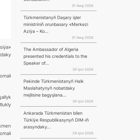
01 Awg 2026
Türkmenistanyň Daşary işler
ministriniň orunbasary «Merkezi
Aziýa – Ko...
01 Awg 2026
siýa»
The Ambassador of Algeria
tdaky
presented his credentials to the
Speaker of...
30 Iýul 2026
omali
Pekinde Türkmenistanyň Halk
Maslahatynyň nobatdaky
mejlisine bagyşlana...
allyk
30 Iýul 2026
lukly
Ankarada Türkmenistan bilen
Türkiýe Respublikasynyň DIM-iň
rkmen
arasyndaky...
omali
29 Iýul 2026