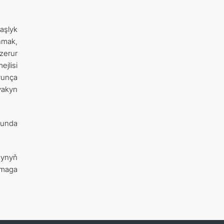
aşlyk
nmak,
zerur
jlisi
ýunça
ýakyn
şunda
synyň
rmaga