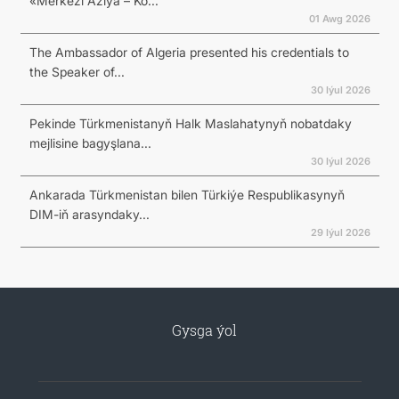
«Merkezi Aziýa – Ko...
01 Awg 2026
The Ambassador of Algeria presented his credentials to
the Speaker of...
30 Iýul 2026
Pekinde Türkmenistanyň Halk Maslahatynyň nobatdaky
mejlisine bagyşlana...
30 Iýul 2026
Ankarada Türkmenistan bilen Türkiýe Respublikasynyň
DIM-iň arasyndaky...
29 Iýul 2026
Gysga ýol