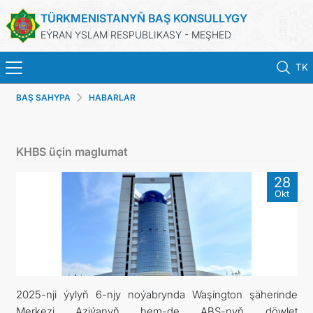
TÜRKMENISTANYŇ BAŞ KONSULLYGY
EÝRAN YSLAM RESPUBLIKASY - MEŞHED
TK
BAŞ SAHYPA
HABARLAR
BAŞ SAHYPA
HABARLAR
KHBS üçin maglumat
TÜRKMENISTAN
28
Okt
KONSULLYK HYZMATLARY
DIM
ARAGATNAŞYK
2025-nji ýylyň 6-njy noýabrynda Waşington şäherinde
Merkezi Aziýanyň hem-de ABŞ-nyň döwlet