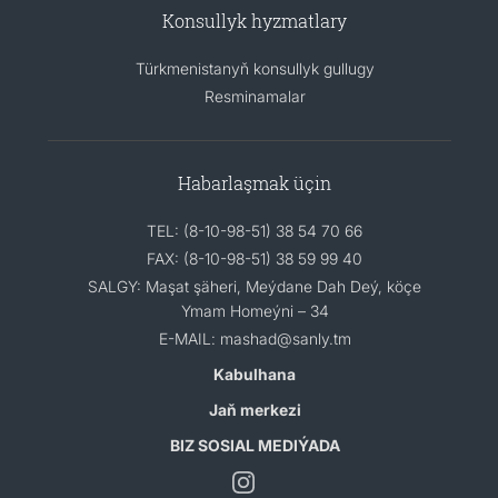
Konsullyk hyzmatlary
Türkmenistanyň konsullyk gullugy
Resminamalar
Habarlaşmak üçin
TEL: (8-10-98-51) 38 54 70 66
FAX: (8-10-98-51) 38 59 99 40
SALGY: Maşat şäheri, Meýdane Dah Deý, köçe
Ymam Homeýni – 34
E-MAIL: mashad@sanly.tm
Kabulhana
Jaň merkezi
BIZ SOSIAL MEDIÝADA