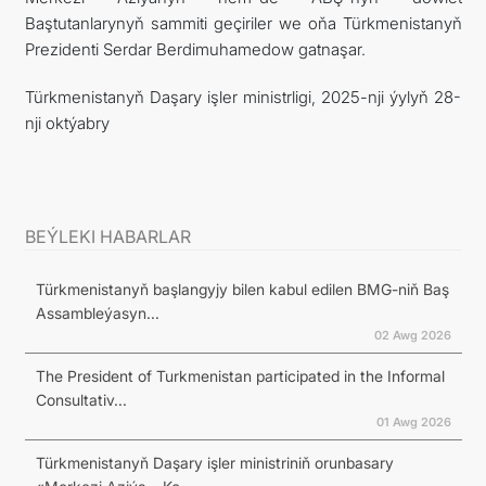
Baştutanlarynyň sammiti geçiriler we oňa Türkmenistanyň
Prezidenti Serdar Berdimuhamedow gatnaşar.
Türkmenistanyň Daşary işler ministrligi, 2025-nji ýylyň 28-
nji oktýabry
BEÝLEKI HABARLAR
Türkmenistanyň başlangyjy bilen kabul edilen BMG-niň Baş
Assambleýasyn...
02 Awg 2026
The President of Turkmenistan participated in the Informal
Consultativ...
01 Awg 2026
Türkmenistanyň Daşary işler ministriniň orunbasary