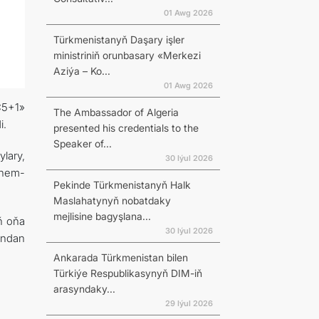
01 Awg 2026
Türkmenistanyň Daşary işler
ministriniň orunbasary «Merkezi
Aziýa – Ko...
01 Awg 2026
C5+1»
The Ambassador of Algeria
i.
presented his credentials to the
Speaker of...
lary,
30 Iýul 2026
 hem-
Pekinde Türkmenistanyň Halk
Maslahatynyň nobatdaky
mejlisine bagyşlana...
ň oňa
30 Iýul 2026
undan
Ankarada Türkmenistan bilen
Türkiýe Respublikasynyň DIM-iň
arasyndaky...
29 Iýul 2026