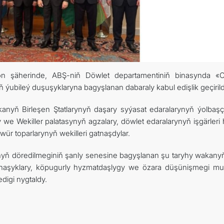
ton şäherinde, ABŞ-niň Döwlet departamentiniň binasynda «
ýubileý duşuşyklaryna bagyşlanan dabaraly kabul edişlik geçirild
anyň Birleşen Ştatlarynyň daşary syýasat edaralarynyň ýolbaşçy
we Wekiller palatasynyň agzalary, döwlet edaralarynyň işgärleri
ür toparlarynyň wekilleri gatnaşdylar.
yň döredilmeginiň şanly senesine bagyşlanan şu taryhy wakany
gatnaşyklary, köpugurly hyzmatdaşlygy we özara düşünişmegi m
igi nygtaldy.