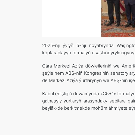
2025-nji ýylyň 5-nji noýabrynda Waşing
köptaraplaýyn formatyň esaslandyrylmagynyň 
Çärä Merkezi Aziýa döwletleriniň we Amerik
şeýle hem ABŞ-niň Kongresiniň senatorylary 
de Merkezi Aziýa ýurtlarynyň we ABŞ-niň işew
Kabul edişligiň dowamynda «C5+1» formatyn
gatnaşyjy ýurtlaryň arasyndaky sebitara 
beýläk-de berkitmekde möhüm ähmiýete eýed