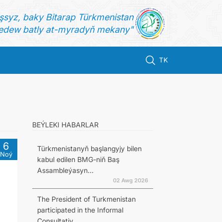
şsyz, baky Bitarap Türkmenistan
dew batly at-myradyň mekany"
TK
BEÝLEKI HABARLAR
6
Türkmenistanyň başlangyjy bilen
Noý
kabul edilen BMG-niň Baş
Assambleýasyn...
02 Awg 2026
The President of Turkmenistan
participated in the Informal
Consultativ...