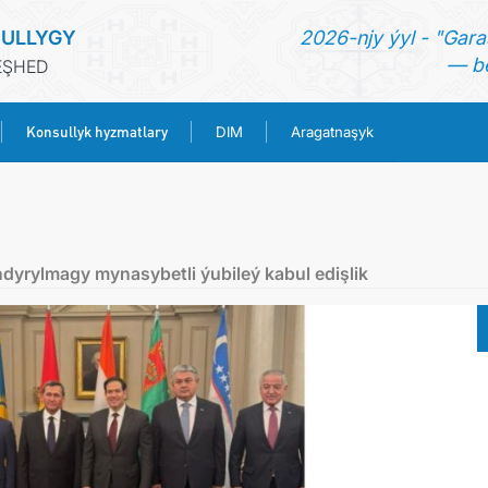
ULLYGY
2026-njy ýyl - "Gara
— be
EŞHED
Konsullyk hyzmatlary
DIM
Aragatnaşyk
BAŞ SAHYPA
HABARLAR
yrylmagy mynasybetli ýubileý kabul edişlik
TÜRKMENISTAN
KONSULLYK HYZMATLARY
DIM
ARAGATNAŞYK