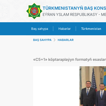
TÜRKMENISTANYŇ BAŞ KONS
EÝRAN YSLAM RESPUBLIKASY - M
Türkmenistan
Baş sahypa
Habarlar
BAŞ SAHYPA
HABARLAR
«C5+1» köptaraplaýyn formatyň esasland