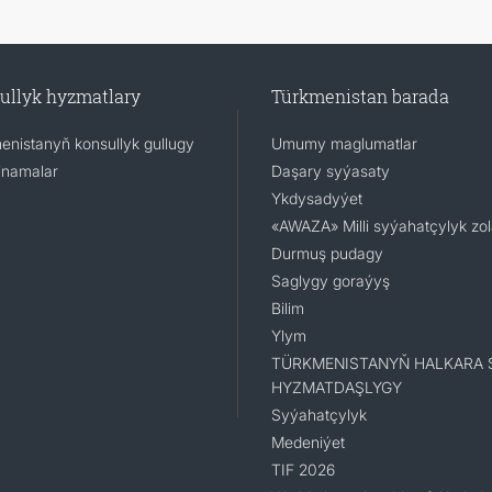
ullyk hyzmatlary
Türkmenistan barada
enistanyň konsullyk gullugy
Umumy maglumatlar
namalar
Daşary syýasaty
Ykdysadyýet
«AWAZA» Milli syýahatçylyk zo
Durmuş pudagy
Saglygy goraýyş
Bilim
Ylym
TÜRKMENISTANYŇ HALKARA 
HYZMATDAŞLYGY
Syýahatçylyk
Medeniýet
TIF 2026