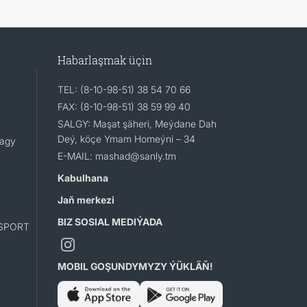
Habarlaşmak üçin
TEL: (8-10-98-51) 38 54 70 66
FAX: (8-10-98-51) 38 59 99 40
SALGY: Maşat şäheri, Meýdane Dah
Deý, köçe Ymam Homeýni – 34
lagy
E-MAIL: mashad@sanly.tm
Kabulhana
Jaň merkezi
BIZ SOSIAL MEDIÝADA
SPORT
MOBIL GOŞUNDYMYZY ÝÜKLÄŇ!