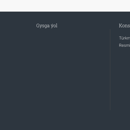
Gysga ýol
Kons
Türkm
Resmi