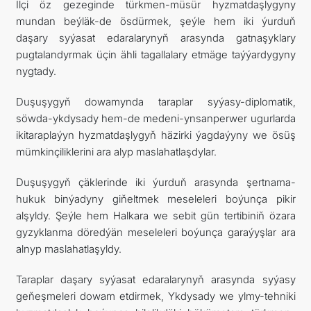
Ilçi öz gezeginde türkmen-müsür hyzmatdaşlygyny
mundan beýläk-de ösdürmek, şeýle hem iki ýurduň
daşary syýasat edaralarynyň arasynda gatnaşyklary
pugtalandyrmak üçin ähli tagallalary etmäge taýýardygyny
nygtady.
Duşuşygyň dowamynda taraplar syýasy-diplomatik,
söwda-ykdysady hem-de medeni-ynsanperwer ugurlarda
ikitaraplaýyn hyzmatdaşlygyň häzirki ýagdaýyny we ösüş
mümkinçiliklerini ara alyp maslahatlaşdylar.
Duşuşygyň çäklerinde iki ýurduň arasynda şertnama-
hukuk binýadyny giňeltmek meseleleri boýunça pikir
alşyldy. Şeýle hem Halkara we sebit gün tertibiniň özara
gyzyklanma döredýän meseleleri boýunça garaýyşlar ara
alnyp maslahatlaşyldy.
Taraplar daşary syýasat edaralarynyň arasynda syýasy
geňeşmeleri dowam etdirmek, Ykdysady we ylmy-tehniki