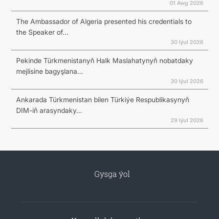
01 Awg 2026
The Ambassador of Algeria presented his credentials to
the Speaker of...
30 Iýul 2026
Pekinde Türkmenistanyň Halk Maslahatynyň nobatdaky
mejlisine bagyşlana...
30 Iýul 2026
Ankarada Türkmenistan bilen Türkiýe Respublikasynyň
DIM-iň arasyndaky...
29 Iýul 2026
Gysga ýol