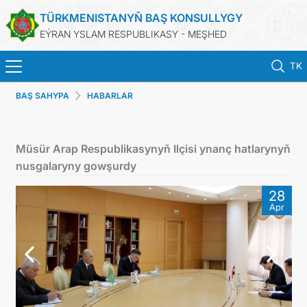
TÜRKMENISTANYŇ BAŞ KONSULLYGY
EÝRAN YSLAM RESPUBLIKASY - MEŞHED
TK
BAŞ SAHYPA
HABARLAR
BAŞ SAHYPA
HABARLAR
Müsür Arap Respublikasynyň Ilçisi ynanç hatlarynyň
nusgalaryny gowşurdy
TÜRKMENISTAN
28
Apr
KONSULLYK HYZMATLARY
DIM
ARAGATNAŞYK