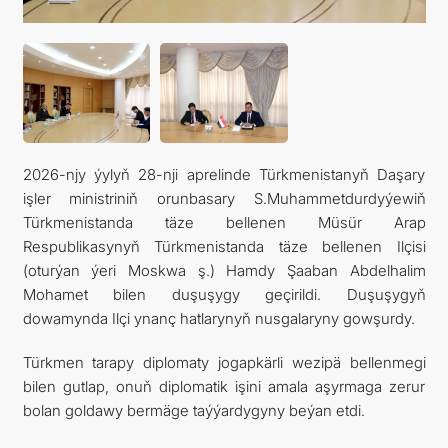
2026-njy ýylyň 28-nji aprelinde Türkmenistanyň Daşary
işler ministriniň orunbasary S.Muhammetdurdyýewiň
Türkmenistanda täze bellenen Müsür Arap
Respublikasynyň Türkmenistanda täze bellenen Ilçisi
(oturýan ýeri Moskwa ş.) Hamdy Şaaban Abdelhalim
Mohamet bilen duşuşygy geçirildi. Duşuşygyň
dowamynda Ilçi ynanç hatlarynyň nusgalaryny gowşurdy.
Türkmen tarapy diplomaty jogapkärli wezipä bellenmegi
bilen gutlap, onuň diplomatik işini amala aşyrmaga zerur
bolan goldawy bermäge taýýardygyny beýan etdi.