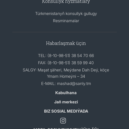
Konsullyk hyzmatlary
Türkmenistanyň konsullyk gullugy
Resminamalar
Habarlaşmak üçin
TEL: (8-10-98-51) 38 54 70 66
FAX: (8-10-98-51) 38 59 99 40
SALGY: Maşat şäheri, Meýdane Dah Deý, köçe
Ymam Homeýni – 34
E-MAIL: mashad@sanly.tm
Kabulhana
Jaň merkezi
BIZ SOSIAL MEDIÝADA