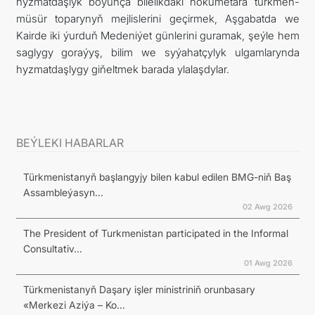
hyzmatdaşlyk boýunça bilelikdäki hökümetara türkmen-
müsür toparynyň mejlislerini geçirmek, Aşgabatda we
Kairde iki ýurduň Medeniýet günlerini guramak, şeýle hem
saglygy goraýyş, bilim we syýahatçylyk ulgamlarynda
hyzmatdaşlygy giňeltmek barada ylalaşdylar.
BEÝLEKI HABARLAR
Türkmenistanyň başlangyjy bilen kabul edilen BMG-niň Baş
Assambleýasyn...
02 Awg 2026
The President of Turkmenistan participated in the Informal
Consultativ...
01 Awg 2026
Türkmenistanyň Daşary işler ministriniň orunbasary
«Merkezi Aziýa – Ko...