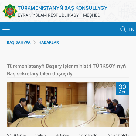
TÜRKMENISTANYŇ BAŞ KONSULLYGY
EÝRAN YSLAM RESPUBLIKASY - MEŞHED
TK
BAŞ SAHYPA
HABARLAR
BAŞ SAHYPA
HABARLAR
Türkmenistanyň Daşary işler ministri TÜRKSOÝ-nyň
Baş sekretary bilen duşuşdy
TÜRKMENISTAN
30
Apr
KONSULLYK HYZMATLARY
DIM
ARAGATNAŞYK
2026-njy ýylyň 30-njy aprelinde Aşgabatda