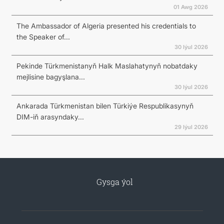
01 Awg 2026
The Ambassador of Algeria presented his credentials to
the Speaker of...
30 Iýul 2026
Pekinde Türkmenistanyň Halk Maslahatynyň nobatdaky
mejlisine bagyşlana...
30 Iýul 2026
Ankarada Türkmenistan bilen Türkiýe Respublikasynyň
DIM-iň arasyndaky...
29 Iýul 2026
Gysga ýol