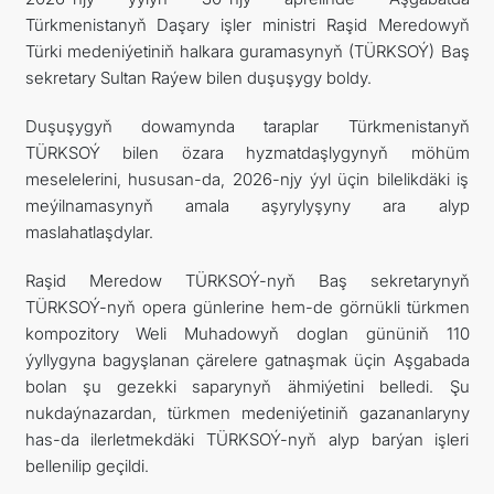
Türkmenistanyň Daşary işler ministri Raşid Meredowyň
Türki medeniýetiniň halkara guramasynyň (TÜRKSOÝ) Baş
sekretary Sultan Raýew bilen duşuşygy boldy.
Duşuşygyň dowamynda taraplar Türkmenistanyň
TÜRKSOÝ bilen özara hyzmatdaşlygynyň möhüm
meselelerini, hususan-da, 2026-njy ýyl üçin bilelikdäki iş
meýilnamasynyň amala aşyrylyşyny ara alyp
maslahatlaşdylar.
Raşid Meredow TÜRKSOÝ-nyň Baş sekretarynyň
TÜRKSOÝ-nyň opera günlerine hem-de görnükli türkmen
kompozitory Weli Muhadowyň doglan gününiň 110
ýyllygyna bagyşlanan çärelere gatnaşmak üçin Aşgabada
bolan şu gezekki saparynyň ähmiýetini belledi. Şu
nukdaýnazardan, türkmen medeniýetiniň gazananlaryny
has-da ilerletmekdäki TÜRKSOÝ-nyň alyp barýan işleri
bellenilip geçildi.