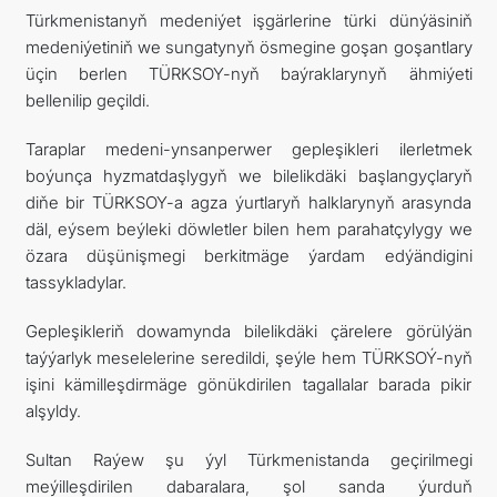
Türkmenistanyň medeniýet işgärlerine türki dünýäsiniň
medeniýetiniň we sungatynyň ösmegine goşan goşantlary
üçin berlen TÜRKSOY-nyň baýraklarynyň ähmiýeti
bellenilip geçildi.
Taraplar medeni-ynsanperwer gepleşikleri ilerletmek
boýunça hyzmatdaşlygyň we bilelikdäki başlangyçlaryň
diňe bir TÜRKSOY-a agza ýurtlaryň halklarynyň arasynda
däl, eýsem beýleki döwletler bilen hem parahatçylygy we
özara düşünişmegi berkitmäge ýardam edýändigini
tassykladylar.
Gepleşikleriň dowamynda bilelikdäki çärelere görülýän
taýýarlyk meselelerine seredildi, şeýle hem TÜRKSOÝ-nyň
işini kämilleşdirmäge gönükdirilen tagallalar barada pikir
alşyldy.
Sultan Raýew şu ýyl Türkmenistanda geçirilmegi
meýilleşdirilen dabaralara, şol sanda ýurduň