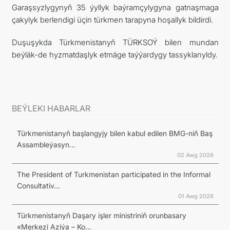
Garaşsyzlygynyň 35 ýyllyk baýramçylygyna gatnaşmaga
çakylyk berlendigi üçin türkmen tarapyna hoşallyk bildirdi.
Duşuşykda Türkmenistanyň TÜRKSOÝ bilen mundan
beýläk-de hyzmatdaşlyk etmäge taýýardygy tassyklanyldy.
BEÝLEKI HABARLAR
Türkmenistanyň başlangyjy bilen kabul edilen BMG-niň Baş
Assambleýasyn...
02 Awg 2026
The President of Turkmenistan participated in the Informal
Consultativ...
01 Awg 2026
Türkmenistanyň Daşary işler ministriniň orunbasary
«Merkezi Aziýa – Ko...