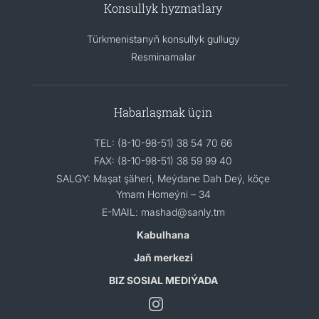
Konsullyk hyzmatlary
Türkmenistanyň konsullyk gullugy
Resminamalar
Habarlaşmak üçin
TEL: (8-10-98-51) 38 54 70 66
FAX: (8-10-98-51) 38 59 99 40
SALGY: Maşat şäheri, Meýdane Dah Deý, köçe
Ymam Homeýni – 34
E-MAIL: mashad@sanly.tm
Kabulhana
Jaň merkezi
BIZ SOSIAL MEDIÝADA