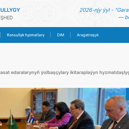
ULLYGY
2026-njy ýyl - "Gara
— be
EŞHED
Konsullyk hyzmatlary
DIM
Aragatnaşyk
BAŞ SAHYPA
HABARLAR
sat edaralarynyň ýolbaşçylary ikitaraplaýyn hyzmatdaşly
TÜRKMENISTAN
KONSULLYK HYZMATLARY
DIM
ARAGATNAŞYK