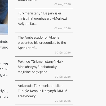
01 Awg 2026
Türkmenistanyň Daşary işler
ministriniň orunbasary «Merkezi
Aziýa – Ko...
01 Awg 2026
The Ambassador of Algeria
rinde
presented his credentials to the
Bruno
Speaker of...
30 Iýul 2026
Pekinde Türkmenistanyň Halk
dy we
Maslahatynyň nobatdaky
. Iki
mejlisine bagyşlana...
ygyna
30 Iýul 2026
Ankarada Türkmenistan bilen
ylar,
Türkiýe Respublikasynyň DIM-iň
arasyndaky...
n uly
29 Iýul 2026