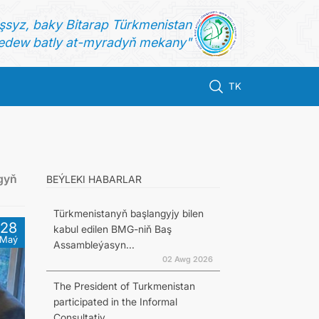
şsyz, baky Bitarap Türkmenistan
dew batly at-myradyň mekany"
TK
gyň
BEÝLEKI HABARLAR
Türkmenistanyň başlangyjy bilen
28
kabul edilen BMG-niň Baş
Maý
Assambleýasyn...
02 Awg 2026
The President of Turkmenistan
participated in the Informal
Consultativ...