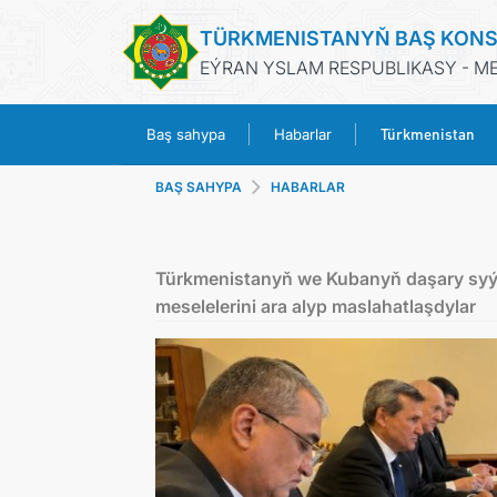
TÜRKMENISTANYŇ BAŞ KONS
EÝRAN YSLAM RESPUBLIKASY - M
Türkmenistan
Baş sahypa
Habarlar
BAŞ SAHYPA
HABARLAR
Türkmenistanyň we Kubanyň daşary syýa
meselelerini ara alyp maslahatlaşdylar