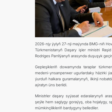
2026-njy ýylyň 27-nji maýynda BMG-niň Howp
Türkmenistanyň Daşary işler ministri Raş
Rodriges Parrilýanyň arasynda duşuşyk geçiri
Gepleşikleriň dowamynda taraplar türkm
medeni-ynsanperwer ugurlardaky häzirki ýag
ýurduň halkara guramalarynyň, ilkinji nobat
aýratyn üns berildi.
Ministrler daşary syýasat edaralarynyň ar
şeýle hem saglygy goraýyş, oba hojalygy, s
mümkinçilikleriň bardygyny bellediler.