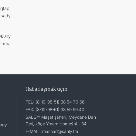
gtap,
ysady
klary
lanma
Habarlaşmak üçin
TEL: (8-10-98-51) 38 54 70 66
FAX: (8-10-98-51) 38 59 99 40
SALGY: Maşat şäheri, Meýdane Dah
Deý, köçe Ymam Homeýni – 34
lagy
E-MAIL: mashad@sanly.tm