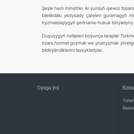
Şeýle hem ministrler iki ýurduň işewür topa
bilelikdäki ykdysady çäreleri guramagyň m
hyzmatdaşlygyň şertnama-hukuk binýadyny gi
Duşuşygyň netijeleri boýunça taraplar Türkm
özara hormat goýmak we ynanyşmak ýörelge
bildirýändiklerini tassykladylar.
Gysga ýol
Kons
Türkm
Resmi