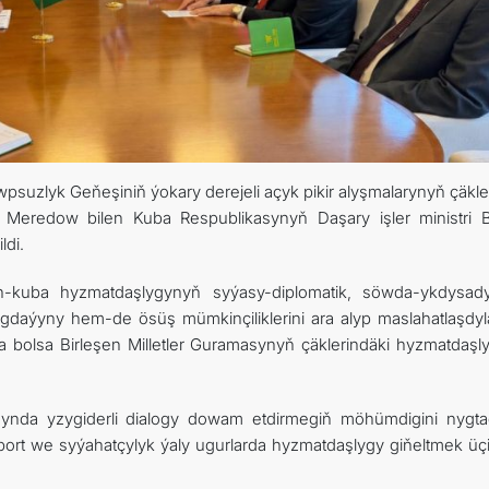
suzlyk Geňeşiniň ýokary derejeli açyk pikir alyşmalarynyň çäkle
id Meredow bilen Kuba Respublikasynyň Daşary işler ministri 
ldi.
en-kuba hyzmatdaşlygynyň syýasy-diplomatik, söwda-ykdysa
daýyny hem-de ösüş mümkinçiliklerini ara alyp maslahatlaşdylar
da bolsa Birleşen Milletler Guramasynyň çäklerindäki hyzmatdaşl
asynda yzygiderli dialogy dowam etdirmegiň möhümdigini nygtad
port we syýahatçylyk ýaly ugurlarda hyzmatdaşlygy giňeltmek üçi