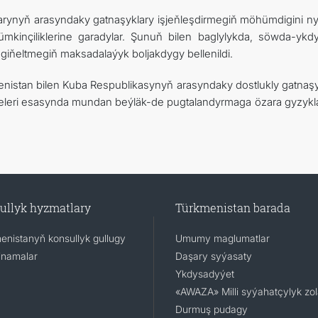
rlarynyň arasyndaky gatnaşyklary işjeňleşdirmegiň möhümdigini ny
ümkinçiliklerine garadylar. Şunuň bilen baglylykda, söwda-ykd
ňeltmegiň maksadalaýyk boljakdygy bellenildi.
enistan bilen Kuba Respublikasynyň arasyndaky dostlukly gatnaşy
leri esasynda mundan beýläk-de pugtalandyrmaga özara gyzyk
ullyk hyzmatlary
Türkmenistan barada
enistanyň konsullyk gullugy
Umumy maglumatlar
namalar
Daşary syýasaty
Ykdysadyýet
«AWAZA» Milli syýahatçylyk zo
Durmuş pudagy