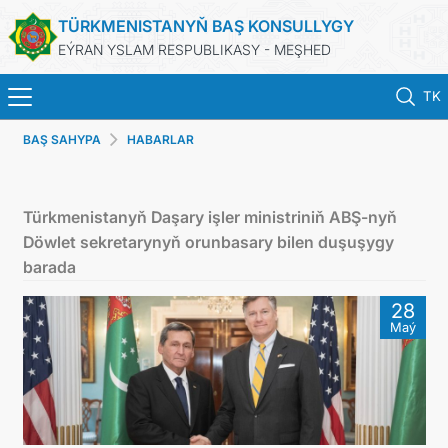
TÜRKMENISTANYŇ BAŞ KONSULLYGY
EÝRAN YSLAM RESPUBLIKASY - MEŞHED
TK
BAŞ SAHYPA
HABARLAR
BAŞ SAHYPA
HABARLAR
Türkmenistanyň Daşary işler ministriniň ABŞ-nyň
Döwlet sekretarynyň orunbasary bilen duşuşygy
TÜRKMENISTAN
barada
28
KONSULLYK HYZMATLARY
Maý
DIM
ARAGATNAŞYK