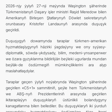
2026-njy ýylyň 27-nji maýynda Waşington şäherinde
Türkmenistanyň Daşary işler ministri Raşid Meredow bilen
Amerikanyň Birleşen Ştatlarynyň Döwlet sekretarynyň
orunbasary Kristofer Landaunyň arasynda duşuşyk
geçirildi.
Duşuşygyň dowamynda taraplar türkmen-amerikan
hyzmatdaşlygynyň häzirki ýagdaýyny we ony syýasy-
diplomatik, söwda-ykdysady, bilim, medeni-ynsanperwer
we özara gyzyklanma bildirilýän beýleki ugurlarda mundan
beýläk-de ösdürmegiň mümkinçiliklerini ara alyp
maslahatlaşdylar.
Taraplar geçen ýylyň noýabrynda Waşington şäherinde
geçirilen «C5+1» sammitiniň, şeýle hem Türkmenistanyň
we ABŞ-nyň Prezidentleriniň arasynda geçirilen
ikitaraplaýyn duşuşyklaryň üstünlikli bolandygyny
kanagatlanma bilen bellediler. Bu duşuşyklaryň iki ýurduň
arasyndaky hyzmatdaşlygy ösdürmäge täze itergi