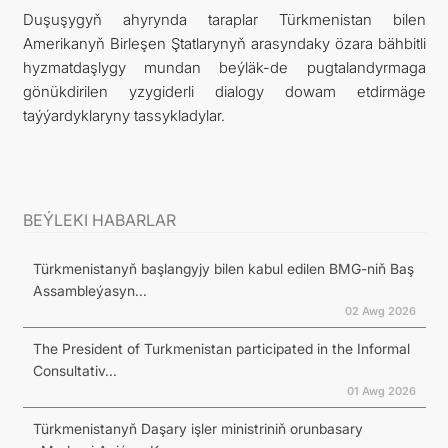
Duşuşygyň ahyrynda taraplar Türkmenistan bilen
Amerikanyň Birleşen Ştatlarynyň arasyndaky özara bähbitli
hyzmatdaşlygy mundan beýläk-de pugtalandyrmaga
gönükdirilen yzygiderli dialogy dowam etdirmäge
taýýardyklaryny tassykladylar.
BEÝLEKI HABARLAR
Türkmenistanyň başlangyjy bilen kabul edilen BMG-niň Baş
Assambleýasyn...
02 Awg 2026
The President of Turkmenistan participated in the Informal
Consultativ...
01 Awg 2026
Türkmenistanyň Daşary işler ministriniň orunbasary