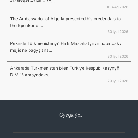
«Merkezi Aziýa – Ko...
01 Awg 2026
The Ambassador of Algeria presented his credentials to
the Speaker of...
30 Iýul 2026
Pekinde Türkmenistanyň Halk Maslahatynyň nobatdaky
mejlisine bagyşlana...
30 Iýul 2026
Ankarada Türkmenistan bilen Türkiýe Respublikasynyň
DIM-iň arasyndaky...
29 Iýul 2026
Gysga ýol