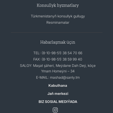
Konsullyk hyzmatlary
Türkmenistanyň konsullyk gullugy
Resminamalar
Habarlaşmak üçin
TEL: (8-10-98-51) 38 54 70 66
FAX: (8-10-98-51) 38 59 99 40
SALGY: Maşat şäheri, Meýdane Dah Deý, köçe
Ymam Homeýni – 34
E-MAIL: mashad@sanly.tm
Kabulhana
Jaň merkezi
BIZ SOSIAL MEDIÝADA