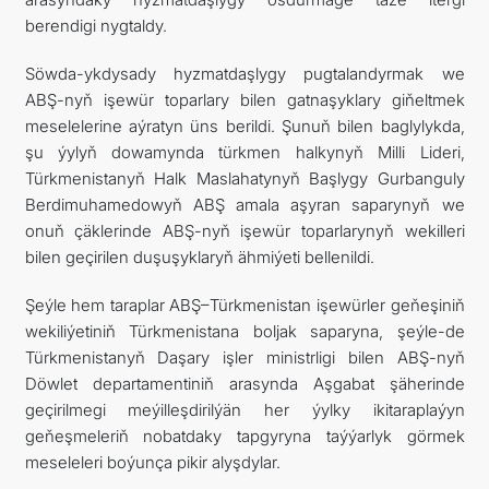
berendigi nygtaldy.
Söwda-ykdysady hyzmatdaşlygy pugtalandyrmak we
ABŞ-nyň işewür toparlary bilen gatnaşyklary giňeltmek
meselelerine aýratyn üns berildi. Şunuň bilen baglylykda,
şu ýylyň dowamynda türkmen halkynyň Milli Lideri,
Türkmenistanyň Halk Maslahatynyň Başlygy Gurbanguly
Berdimuhamedowyň ABŞ amala aşyran saparynyň we
onuň çäklerinde ABŞ-nyň işewür toparlarynyň wekilleri
bilen geçirilen duşuşyklaryň ähmiýeti bellenildi.
Şeýle hem taraplar ABŞ–Türkmenistan işewürler geňeşiniň
wekiliýetiniň Türkmenistana boljak saparyna, şeýle-de
Türkmenistanyň Daşary işler ministrligi bilen ABŞ-nyň
Döwlet departamentiniň arasynda Aşgabat şäherinde
geçirilmegi meýilleşdirilýän her ýylky ikitaraplaýyn
geňeşmeleriň nobatdaky tapgyryna taýýarlyk görmek
meseleleri boýunça pikir alyşdylar.