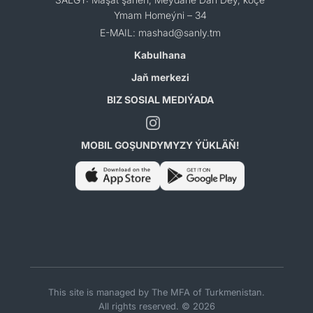
Ymam Homeýni – 34
E-MAIL: mashad@sanly.tm
Kabulhana
Jaň merkezi
BIZ SOSIAL MEDIÝADA
MOBIL GOŞUNDYMYZY ÝÜKLÄŇ!
This site is managed by The MFA of Turkmenistan.
All rights reserved. © 2026