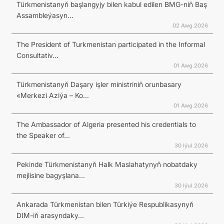
Türkmenistanyň başlangyjy bilen kabul edilen BMG-niň Baş
Assambleýasyn...
02 Awg 2026
The President of Turkmenistan participated in the Informal
Consultativ...
01 Awg 2026
Türkmenistanyň Daşary işler ministriniň orunbasary
«Merkezi Aziýa – Ko...
01 Awg 2026
The Ambassador of Algeria presented his credentials to
the Speaker of...
30 Iýul 2026
Pekinde Türkmenistanyň Halk Maslahatynyň nobatdaky
mejlisine bagyşlana...
30 Iýul 2026
Ankarada Türkmenistan bilen Türkiýe Respublikasynyň
DIM-iň arasyndaky...