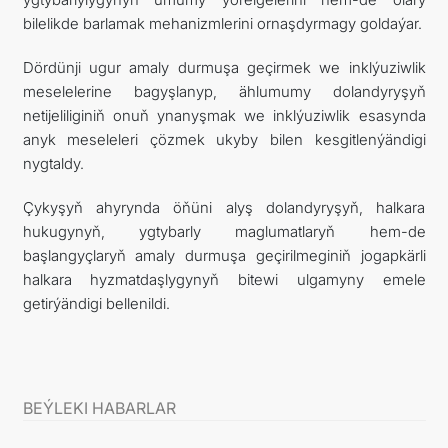
bilelikde barlamak mehanizmlerini ornaşdyrmagy goldaýar.
Dördünji ugur amaly durmuşa geçirmek we inklýuziwlik
meselelerine bagyşlanyp, ählumumy dolandyryşyň
netijeliliginiň onuň ynanyşmak we inklýuziwlik esasynda
anyk meseleleri çözmek ukyby bilen kesgitlenýändigi
nygtaldy.
Çykyşyň ahyrynda öňüni alyş dolandyryşyň, halkara
hukugynyň, ygtybarly maglumatlaryň hem-de
başlangyçlaryň amaly durmuşa geçirilmeginiň jogapkärli
halkara hyzmatdaşlygynyň bitewi ulgamyny emele
getirýändigi bellenildi.
BEÝLEKI HABARLAR