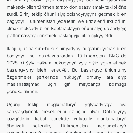
maksady bilen türkmen tarapy dört esasy amaly teklibi öňe
sürdi. Birinji teklip öňüni alyş dolandyryşyna geçmek bilen
baglydyr: Türkmenistan jedelleriň we krizisleriň irki öňüni
almak maksady bilen Köptaraplaýyn öňüni alyş dolandyryş
platformasyny döretmek başlangyjy bilen çykyş etdi.
Ikinji ugur halkara-hukuk binýadyny pugtalandyrmak bilen
baglydyr: şu nukdaýnazardan Türkmenistan BMG-de
2028-nji ýyly Halkara hukugynyň ýyly diýip yglan etmek
başlangyjyny işjeň ilerledýär. Bu başlangyç ählumumy
özgertmeler şertlerinde hukugyň ornuny ara alyp
maslahatlaşmak üçin giň meýdança bolmaga
gönükdirilendir.
Üçünji teklip maglumatlaryň ygtybarlylygy we
sanlylaşdyrmak meselelerini öz içine alýar. Dolandyryş
çözgütlerini kabul etmekde ygtybarly maglumatlaryň
ähmiýeti bellenilip, Türkmenistan maglumatlaryň
ygtybarlylygynyň umumy ýörelgelerini hem-de olary