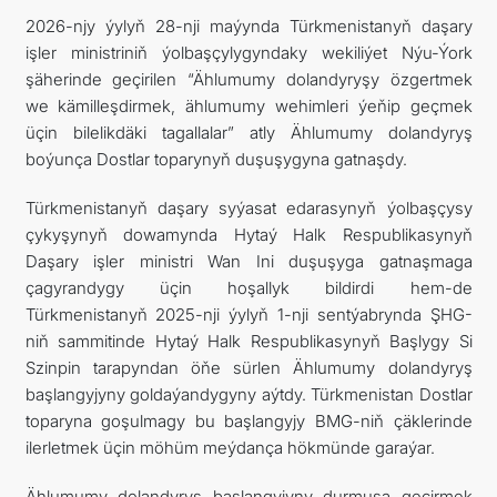
2026-njy ýylyň 28-nji maýynda Türkmenistanyň daşary
işler ministriniň ýolbaşçylygyndaky wekiliýet Nýu-Ýork
şäherinde geçirilen “Ählumumy dolandyryşy özgertmek
we kämilleşdirmek, ählumumy wehimleri ýeňip geçmek
üçin bilelikdäki tagallalar” atly Ählumumy dolandyryş
boýunça Dostlar toparynyň duşuşygyna gatnaşdy.
Türkmenistanyň daşary syýasat edarasynyň ýolbaşçysy
çykyşynyň dowamynda Hytaý Halk Respublikasynyň
Daşary işler ministri Wan Ini duşuşyga gatnaşmaga
çagyrandygy üçin hoşallyk bildirdi hem-de
Türkmenistanyň 2025-nji ýylyň 1-nji sentýabrynda ŞHG-
niň sammitinde Hytaý Halk Respublikasynyň Başlygy Si
Szinpin tarapyndan öňe sürlen Ählumumy dolandyryş
başlangyjyny goldaýandygyny aýtdy. Türkmenistan Dostlar
toparyna goşulmagy bu başlangyjy BMG-niň çäklerinde
ilerletmek üçin möhüm meýdança hökmünde garaýar.
Ählumumy dolandyryş başlangyjyny durmuşa geçirmek