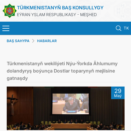
TÜRKMENISTANYŇ BAŞ KONSULLYGY
EÝRAN YSLAM RESPUBLIKASY - MEŞHED
TK
BAŞ SAHYPA
HABARLAR
BAŞ SAHYPA
HABARLAR
Türkmenistanyň wekiliýeti Nýu-Ýorkda Ählumumy
dolandyryş boýunça Dostlar toparynyň mejlisine
TÜRKMENISTAN
gatnaşdy
29
KONSULLYK HYZMATLARY
Maý
DIM
ARAGATNAŞYK