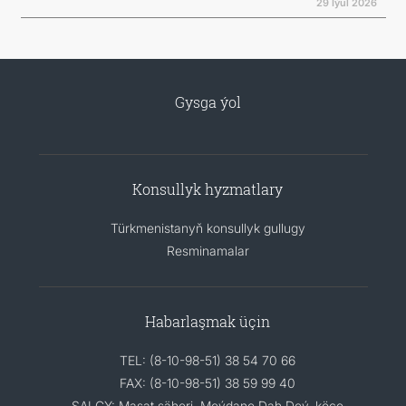
29 Iýul 2026
Gysga ýol
Konsullyk hyzmatlary
Türkmenistanyň konsullyk gullugy
Resminamalar
Habarlaşmak üçin
TEL: (8-10-98-51) 38 54 70 66
FAX: (8-10-98-51) 38 59 99 40
SALGY: Maşat şäheri, Meýdane Dah Deý, köçe