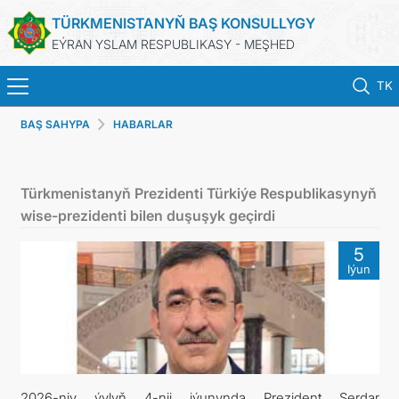
TÜRKMENISTANYŇ BAŞ KONSULLYGY
EÝRAN YSLAM RESPUBLIKASY - MEŞHED
TK
BAŞ SAHYPA
HABARLAR
BAŞ SAHYPA
HABARLAR
Türkmenistanyň Prezidenti Türkiýe Respublikasynyň
wise-prezidenti bilen duşuşyk geçirdi
TÜRKMENISTAN
5
Iýun
KONSULLYK HYZMATLARY
DIM
ARAGATNAŞYK
2026-njy ýylyň 4-nji iýunynda Prezident Serdar