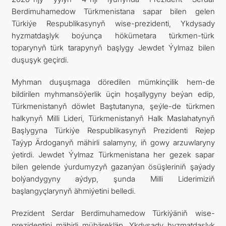
Berdimuhamedow Türkmenistana sapar bilen gelen
Türkiýe Respublikasynyň wise-prezidenti, Ykdysady
hyzmatdaşlyk boýunça hökümetara türkmen-türk
toparynyň türk tarapynyň başlygy Jewdet Ýylmaz bilen
duşuşyk geçirdi.
Myhman duşuşmaga döredilen mümkinçilik hem-de
bildirilen myhmansöýerlik üçin hoşallygyny beýan edip,
Türkmenistanyň döwlet Baştutanyna, şeýle-de türkmen
halkynyň Milli Lideri, Türkmenistanyň Halk Maslahatynyň
Başlygyna Türkiýe Respublikasynyň Prezidenti Rejep
Taýyp Ärdoganyň mähirli salamyny, iň gowy arzuwlaryny
ýetirdi. Jewdet Ýylmaz Türkmenistana her gezek sapar
bilen gelende ýurdumyzyň gazanýan ösüşleriniň şaýady
bolýandygyny aýdyp, şunda Milli Liderimiziň
başlangyçlarynyň ähmiýetini belledi.
Prezident Serdar Berdimuhamedow Türkiýäniň wise-
prezidentini mähirli mübärekläp, Ykdysady hyzmatdaşlyk