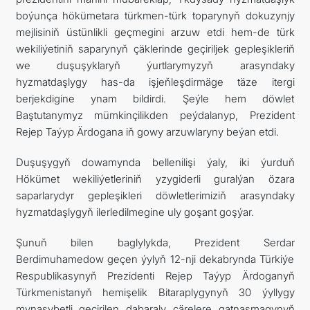
boýunça hökümetara türkmen-türk toparynyň dokuzynjy
mejlisiniň üstünlikli geçmegini arzuw etdi hem-de türk
wekiliýetiniň saparynyň çäklerinde geçiriljek gepleşikleriň
we duşuşyklaryň ýurtlarymyzyň arasyndaky
hyzmatdaşlygy has-da işjeňleşdirmäge täze itergi
berjekdigine ynam bildirdi. Şeýle hem döwlet
Baştutanymyz mümkinçilikden peýdalanyp, Prezident
Rejep Taýyp Ärdogana iň gowy arzuwlaryny beýan etdi.
Duşuşygyň dowamynda bellenilişi ýaly, iki ýurduň
Hökümet wekiliýetleriniň yzygiderli guralýan özara
saparlarydyr gepleşikleri döwletlerimiziň arasyndaky
hyzmatdaşlygyň ilerledilmegine uly goşant goşýar.
Şunuň bilen baglylykda, Prezident Serdar
Berdimuhamedow geçen ýylyň 12-nji dekabrynda Türkiýe
Respublikasynyň Prezidenti Rejep Taýyp Ärdoganyň
Türkmenistanyň hemişelik Bitaraplygynyň 30 ýyllygy
mynasybetli geçirilen dabaraly çärelere gatnaşmagynyň