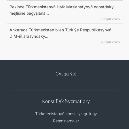
Pekinde Türkmenistanyň Halk Maslahatynyň nobatdaky
mejlisine bagyşlana...
30 Iýul 2026
Ankarada Türkmenistan bilen Türkiýe Respublikasynyň
DIM-iň arasyndaky...
29 Iýul 2026
Gysga ýol
Konsullyk hyzmatlary
Türkmenistanyň konsullyk gullugy
Resminamalar