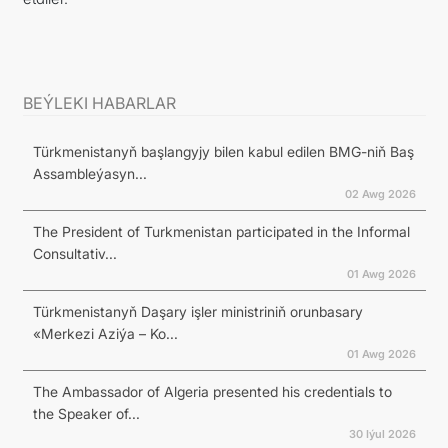
BEÝLEKI HABARLAR
Türkmenistanyň başlangyjy bilen kabul edilen BMG-niň Baş
Assambleýasyn...
02 Awg 2026
The President of Turkmenistan participated in the Informal
Consultativ...
01 Awg 2026
Türkmenistanyň Daşary işler ministriniň orunbasary
«Merkezi Aziýa – Ko...
01 Awg 2026
The Ambassador of Algeria presented his credentials to
the Speaker of...
30 Iýul 2026