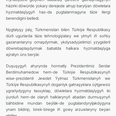
häzirki döwürde ýokary derejede alnyp barylýan döwletara
hyzmatdaşlygyň has-da pugtalanmagyna täze itergi
berendigini belledi.
Nygtalyşy ýaly, Türkmenistan bilen Türkiýe Respublikasy
dürli ugurlarda täze tehnologiýalary we ylmyň iň soňky
gazananlaryny ornaşdyrmak, ykdysadyýetimizi yzygiderli
döwrebaplaşdyrmak babatda halkara hyzmatdaşlyga
aýratyn üns berýär.
Duşuşygyň ahyrynda hormatly Prezidentimiz Serdar
Berdimuhamedow hem-de Türkiýe Respublikasynyň
wise-prezidenti Jewdet Ýylmaz Türkmenistanyň we
Türkiýe Respublikasynyň doganlyk gatnaşyklara üýtgewsiz
ygrarlydygyny tassyklap, döwletara hyzmatdaşlygyň iki
ýurduň hem-de olaryň halklarynyň abadan durmuşynyň
bähbidine mundan beýläk-de pugtalandyryljakdygyna
ynam bildirip, birek-birege iň gowy arzuwlaryny beýan
etdiler.