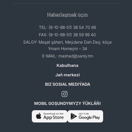
Habarlaşmak üçin
TEL: (8-10-98-51) 38 54 70 66
FAX: (8-10-98-51) 38 59 99 40
SALGY: Maşat şäheri, Meýdane Dah Deý, köçe
Ymam Homeýni – 34
E-MAIL: mashad@sanly.tm
Kabulhana
Jaň merkezi
BIZ SOSIAL MEDIÝADA
MOBIL GOŞUNDYMYZY ÝÜKLÄŇ!