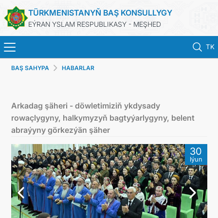
TÜRKMENISTANYŇ BAŞ KONSULLYGY
EÝRAN YSLAM RESPUBLIKASY - MEŞHED
TK
BAŞ SAHYPA
HABARLAR
BAŞ SAHYPA
HABARLAR
Arkadag şäheri - döwletimiziň ykdysady
rowaçlygyny, halkymyzyň bagtyýarlygyny, belent
TÜRKMENISTAN
abraýyny görkezýän şäher
30
KONSULLYK HYZMATLARY
Iýun
DIM
ARAGATNAŞYK