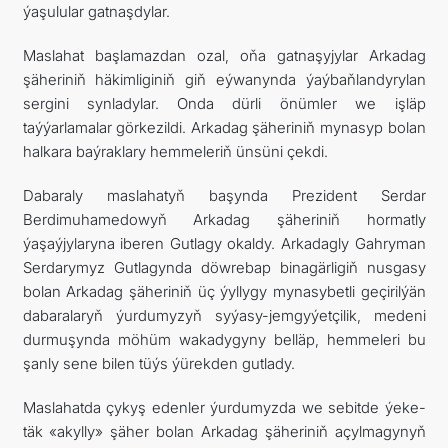
ýaşulular gatnaşdylar.
Maslahat başlamazdan ozal, oňa gatnaşyjylar Arkadag
şäheriniň häkimliginiň giň eýwanynda ýaýbaňlandyrylan
sergini synladylar. Onda dürli önümler we işläp
taýýarlamalar görkezildi. Arkadag şäheriniň mynasyp bolan
halkara baýraklary hemmeleriň ünsüni çekdi.
Dabaraly maslahatyň başynda Prezident Serdar
Berdimuhamedowyň Arkadag şäheriniň hormatly
ýaşaýjylaryna iberen Gutlagy okaldy. Arkadagly Gahryman
Serdarymyz Gutlagynda döwrebap binagärligiň nusgasy
bolan Arkadag şäheriniň üç ýyllygy mynasybetli geçirilýän
dabaralaryň ýurdumyzyň syýasy-jemgyýetçilik, medeni
durmuşynda möhüm wakadygyny belläp, hemmeleri bu
şanly sene bilen tüýs ýürekden gutlady.
Maslahatda çykyş edenler ýurdumyzda we sebitde ýeke-
täk «akylly» şäher bolan Arkadag şäheriniň açylmagynyň