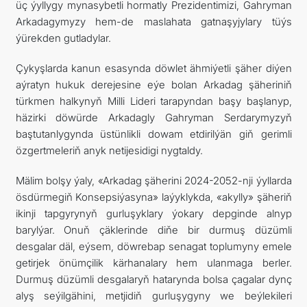
üç ýyllygy mynasybetli hormatly Prezidentimizi, Gahryman
Arkadagymyzy hem-de maslahata gatnaşyjylary tüýs
ýürekden gutladylar.
Çykyşlarda kanun esasynda döwlet ähmiýetli şäher diýen
aýratyn hukuk derejesine eýe bolan Arkadag şäheriniň
türkmen halkynyň Milli Lideri tarapyndan başy başlanyp,
häzirki döwürde Arkadagly Gahryman Serdarymyzyň
baştutanlygynda üstünlikli dowam etdirilýän giň gerimli
özgertmeleriň anyk netijesidigi nygtaldy.
Mälim bolşy ýaly, «Arkadag şäherini 2024-2052-nji ýyllarda
ösdürmegiň Konsepsiýasyna» laýyklykda, «akylly» şäheriň
ikinji tapgyrynyň gurluşyklary ýokary depginde alnyp
barylýar. Onuň çäklerinde diňe bir durmuş düzümli
desgalar däl, eýsem, döwrebap senagat toplumyny emele
getirjek önümçilik kärhanalary hem ulanmaga berler.
Durmuş düzümli desgalaryň hatarynda bolsa çagalar dynç
alyş seýilgähini, metjidiň gurluşygyny we beýlekileri