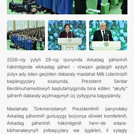
2026-njy ýylyň 29-njy iýunynda Arkadag şäheriniň
häkimliginde «Arkadag şäheri - röwşen geljegiň aýdyň
ýoly» ady bilen geçirilen dabaraly maslahat Milli Liderimiziň
başlangyçlary esasynda, Prezident Serdar
Berdimuhamedowyň baştutanlygynda bina edilen “akylly”
şäheriň dabaraly açylmagynyň üç ýyllygyna bagyşlandy.
Maslahata Türkmenistanyň Prezidentiniň ýanyndaky
Arkadag şäheriniň gurluşygy boýunça döwlet komitetiniň,
Arkadag şäheriniň häkimliginiň hem-de edara-
kärhanalarynyň ýolbaşçylary we işgärleri, il sylagly