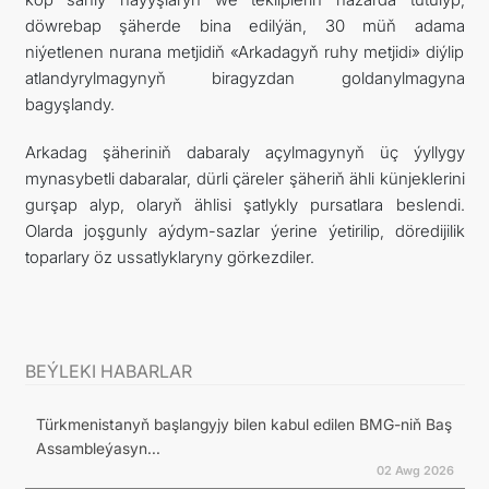
döwrebap şäherde bina edilýän, 30 müň adama
niýetlenen nurana metjidiň «Arkadagyň ruhy metjidi» diýlip
atlandyrylmagynyň biragyzdan goldanylmagyna
bagyşlandy.
Arkadag şäheriniň dabaraly açylmagynyň üç ýyllygy
mynasybetli dabaralar, dürli çäreler şäheriň ähli künjeklerini
gurşap alyp, olaryň ählisi şatlykly pursatlara beslendi.
Olarda joşgunly aýdym-sazlar ýerine ýetirilip, döredijilik
toparlary öz ussatlyklaryny görkezdiler.
BEÝLEKI HABARLAR
Türkmenistanyň başlangyjy bilen kabul edilen BMG-niň Baş
Assambleýasyn...
02 Awg 2026