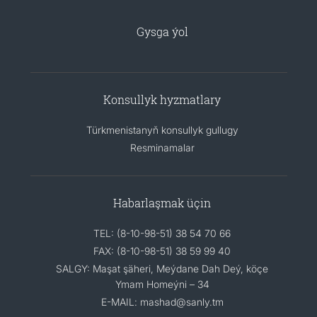
Gysga ýol
Konsullyk hyzmatlary
Türkmenistanyň konsullyk gullugy
Resminamalar
Habarlaşmak üçin
TEL: (8-10-98-51) 38 54 70 66
FAX: (8-10-98-51) 38 59 99 40
SALGY: Maşat şäheri, Meýdane Dah Deý, köçe
Ymam Homeýni – 34
E-MAIL: mashad@sanly.tm