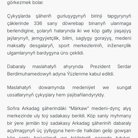
görkezmek bolar.
Çykyşlarda şäheriň gurluşygynyň birinji tapgyrynyň
çäklerinde 336 sany döwrebap binanyň ulanmaga
berlendigine, şolaryň hatarynda iki we köp gatly ýaşaýyş
jaýlarynyň, jemgyýetçilik, bilim, saglygy goraýyş, medeni
maksatly desgalaryň, sport merkezleriniň, inženerçilik
ulgamlarynyň bardygyna üns çekildi.
Dabaraly maslahatyň ahyrynda Prezident Serdar
Berdimuhamedowyň adyna Ýüzlenme kabul edildi.
Maslahatyň dowamynda medeniýet we sungat
ussatlarynyň çykyşlary hem ýaýbaňlandyryldy.
Soňra Arkadag şäherindäki “Märkaw” medeni-dynç alyş
merkezinde uly toý sadakasy berildi. Köp sanly myhmany
bir ýere jemlän toý sadakasy Arkadag şäheriniň dabaraly
açylmagynyň üç ýyllygyna hem-de halkdan gelip gowşan
köp sanly haýyşlaryň we teklipleriň nazarda tutulyp,