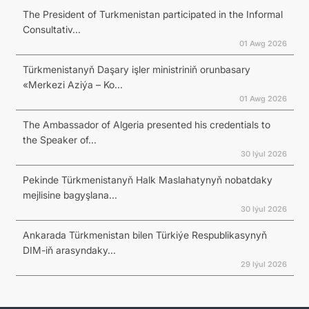
The President of Turkmenistan participated in the Informal
Consultativ...
01 Awg 2026
Türkmenistanyň Daşary işler ministriniň orunbasary
«Merkezi Aziýa – Ko...
01 Awg 2026
The Ambassador of Algeria presented his credentials to
the Speaker of...
30 Iýul 2026
Pekinde Türkmenistanyň Halk Maslahatynyň nobatdaky
mejlisine bagyşlana...
30 Iýul 2026
Ankarada Türkmenistan bilen Türkiýe Respublikasynyň
DIM-iň arasyndaky...
29 Iýul 2026