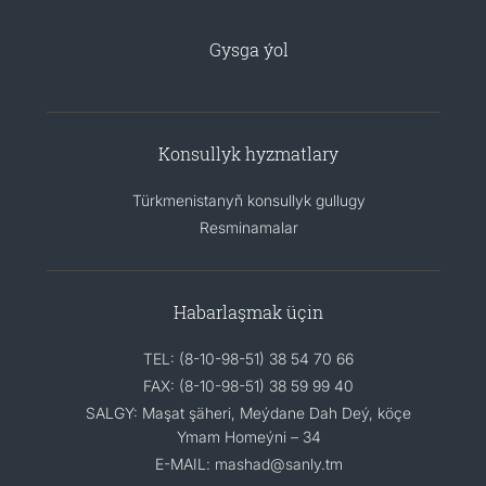
Gysga ýol
Konsullyk hyzmatlary
Türkmenistanyň konsullyk gullugy
Resminamalar
Habarlaşmak üçin
TEL: (8-10-98-51) 38 54 70 66
FAX: (8-10-98-51) 38 59 99 40
SALGY: Maşat şäheri, Meýdane Dah Deý, köçe
Ymam Homeýni – 34
E-MAIL: mashad@sanly.tm