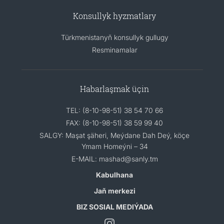
Konsullyk hyzmatlary
Türkmenistanyň konsullyk gullugy
Resminamalar
Habarlaşmak üçin
TEL: (8-10-98-51) 38 54 70 66
FAX: (8-10-98-51) 38 59 99 40
SALGY: Maşat şäheri, Meýdane Dah Deý, köçe
Ymam Homeýni – 34
E-MAIL: mashad@sanly.tm
Kabulhana
Jaň merkezi
BIZ SOSIAL MEDIÝADA