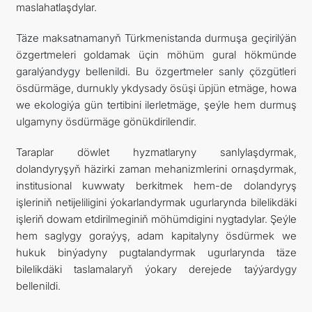
maslahatlaşdylar.
Täze maksatnamanyň Türkmenistanda durmuşa geçirilýän
özgertmeleri goldamak üçin möhüm gural hökmünde
garalýandygy bellenildi. Bu özgertmeler sanly çözgütleri
ösdürmäge, durnukly ykdysady ösüşi üpjün etmäge, howa
we ekologiýa gün tertibini ilerletmäge, şeýle hem durmuş
ulgamyny ösdürmäge gönükdirilendir.
Taraplar döwlet hyzmatlaryny sanlylaşdyrmak,
dolandyryşyň häzirki zaman mehanizmlerini ornaşdyrmak,
institusional kuwwaty berkitmek hem-de dolandyryş
işleriniň netijeliligini ýokarlandyrmak ugurlarynda bilelikdäki
işleriň dowam etdirilmeginiň möhümdigini nygtadylar. Şeýle
hem saglygy goraýyş, adam kapitalyny ösdürmek we
hukuk binýadyny pugtalandyrmak ugurlarynda täze
bilelikdäki taslamalaryň ýokary derejede taýýardygy
bellenildi.