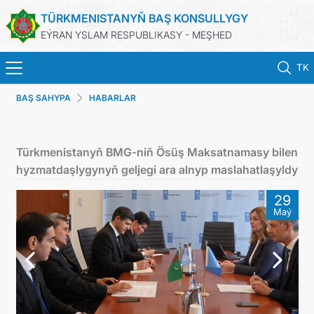
TÜRKMENISTANYŇ BAŞ KONSULLYGY
EÝRAN YSLAM RESPUBLIKASY - MEŞHED
TK
BAŞ SAHYPA
HABARLAR
BAŞ SAHYPA
HABARLAR
Türkmenistanyň BMG-niň Ösüş Maksatnamasy bilen
hyzmatdaşlygynyň geljegi ara alnyp maslahatlaşyldy
TÜRKMENISTAN
29
Maý
KONSULLYK HYZMATLARY
DIM
ARAGATNAŞYK