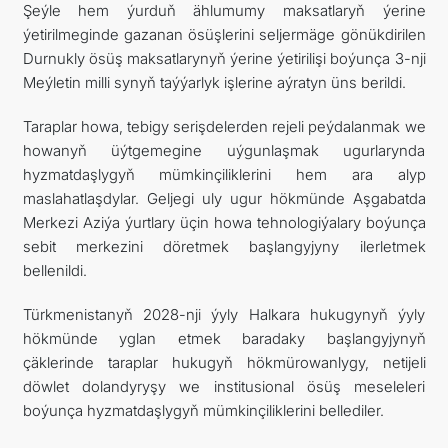
Şeýle hem ýurduň ählumumy maksatlaryň ýerine
ýetirilmeginde gazanan ösüşlerini seljermäge gönükdirilen
Durnukly ösüş maksatlarynyň ýerine ýetirilişi boýunça 3-nji
Meýletin milli synyň taýýarlyk işlerine aýratyn üns berildi.
Taraplar howa, tebigy serişdelerden rejeli peýdalanmak we
howanyň üýtgemegine uýgunlaşmak ugurlarynda
hyzmatdaşlygyň mümkinçiliklerini hem ara alyp
maslahatlaşdylar. Geljegi uly ugur hökmünde Aşgabatda
Merkezi Aziýa ýurtlary üçin howa tehnologiýalary boýunça
sebit merkezini döretmek başlangyjyny ilerletmek
bellenildi.
Türkmenistanyň 2028-nji ýyly Halkara hukugynyň ýyly
hökmünde yglan etmek baradaky başlangyjynyň
çäklerinde taraplar hukugyň hökmürowanlygy, netijeli
döwlet dolandyryşy we institusional ösüş meseleleri
boýunça hyzmatdaşlygyň mümkinçiliklerini bellediler.