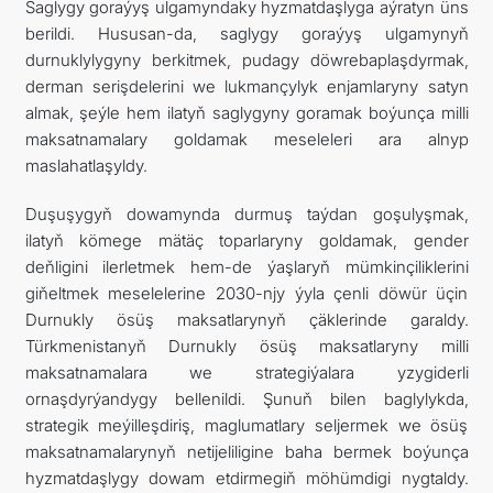
Saglygy goraýyş ulgamyndaky hyzmatdaşlyga aýratyn üns
berildi. Hususan-da, saglygy goraýyş ulgamynyň
durnuklylygyny berkitmek, pudagy döwrebaplaşdyrmak,
derman serişdelerini we lukmançylyk enjamlaryny satyn
almak, şeýle hem ilatyň saglygyny goramak boýunça milli
maksatnamalary goldamak meseleleri ara alnyp
maslahatlaşyldy.
Duşuşygyň dowamynda durmuş taýdan goşulyşmak,
ilatyň kömege mätäç toparlaryny goldamak, gender
deňligini ilerletmek hem-de ýaşlaryň mümkinçiliklerini
giňeltmek meselelerine 2030-njy ýyla çenli döwür üçin
Durnukly ösüş maksatlarynyň çäklerinde garaldy.
Türkmenistanyň Durnukly ösüş maksatlaryny milli
maksatnamalara we strategiýalara yzygiderli
ornaşdyrýandygy bellenildi. Şunuň bilen baglylykda,
strategik meýilleşdiriş, maglumatlary seljermek we ösüş
maksatnamalarynyň netijeliligine baha bermek boýunça
hyzmatdaşlygy dowam etdirmegiň möhümdigi nygtaldy.