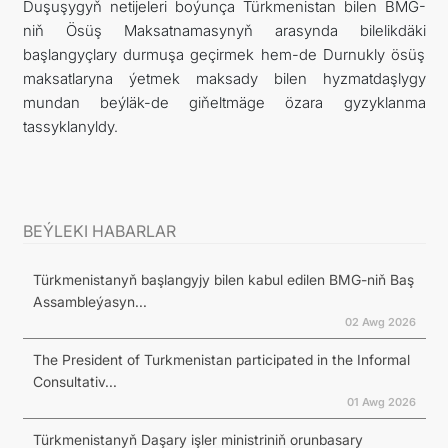
Duşuşygyň netijeleri boýunça Türkmenistan bilen BMG-
niň Ösüş Maksatnamasynyň arasynda bilelikdäki
başlangyçlary durmuşa geçirmek hem-de Durnukly ösüş
maksatlaryna ýetmek maksady bilen hyzmatdaşlygy
mundan beýläk-de giňeltmäge özara gyzyklanma
tassyklanyldy.
BEÝLEKI HABARLAR
Türkmenistanyň başlangyjy bilen kabul edilen BMG-niň Baş
Assambleýasyn...
02 Awg 2026
The President of Turkmenistan participated in the Informal
Consultativ...
01 Awg 2026
Türkmenistanyň Daşary işler ministriniň orunbasary