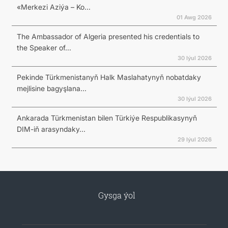
«Merkezi Aziýa – Ko...
01 Awg 2026
The Ambassador of Algeria presented his credentials to
the Speaker of...
30 Iýul 2026
Pekinde Türkmenistanyň Halk Maslahatynyň nobatdaky
mejlisine bagyşlana...
30 Iýul 2026
Ankarada Türkmenistan bilen Türkiýe Respublikasynyň
DIM-iň arasyndaky...
29 Iýul 2026
Gysga ýol