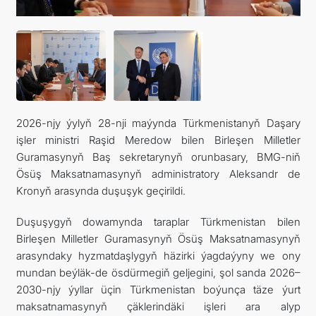
2026-njy ýylyň 28-nji maýynda Türkmenistanyň Daşary
işler ministri Raşid Meredow bilen Birleşen Milletler
Guramasynyň Baş sekretarynyň orunbasary, BMG-niň
Ösüş Maksatnamasynyň administratory Aleksandr de
Kronyň arasynda duşuşyk geçirildi.
Duşuşygyň dowamynda taraplar Türkmenistan bilen
Birleşen Milletler Guramasynyň Ösüş Maksatnamasynyň
arasyndaky hyzmatdaşlygyň häzirki ýagdaýyny we ony
mundan beýläk-de ösdürmegiň geljegini, şol sanda 2026–
2030-njy ýyllar üçin Türkmenistan boýunça täze ýurt
maksatnamasynyň çäklerindäki işleri ara alyp