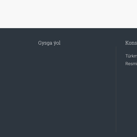
Gysga ýol
Kons
Türkm
Resmi