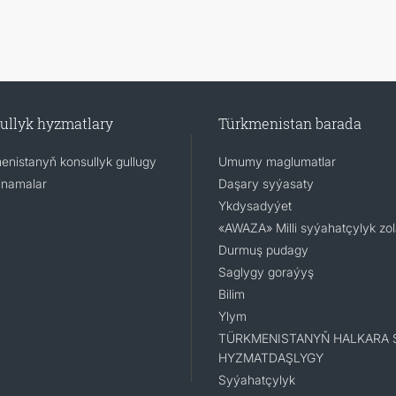
ullyk hyzmatlary
Türkmenistan barada
enistanyň konsullyk gullugy
Umumy maglumatlar
namalar
Daşary syýasaty
Ykdysadyýet
«AWAZA» Milli syýahatçylyk zo
Durmuş pudagy
Saglygy goraýyş
Bilim
Ylym
TÜRKMENISTANYŇ HALKARA 
HYZMATDAŞLYGY
Syýahatçylyk