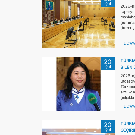
Iýul
2026-nj
toparyny
maslaha
guramas
durmuşa
DOWA
TÜRKM
20
Iýul
BILEN
2026-nj
utgaşdy
Türkmen
arzuw e
geljekki
DOWA
TÜRKM
20
Iýul
GEÇIRI