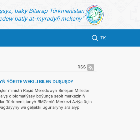
şsyz, baky Bitarap Türkmenistan
dew batly at-myradyň mekany"
TK
RSS
Ň ÝÖRITE WEKILI BILEN DUŞUŞDY
er ministri Raşid Meredowyň Birleşen Milletler
alyş diplomatiýasy boýunça sebit merkeziniň
lar Türkmenistanyň BMG-niň Merkezi Aziýa üçin
ýagdaýyny we geljekki ugurlaryny ara alyp