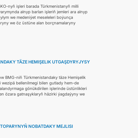
KO-nyň işleri barada Türkmenistanyň milli
arymynda alnyp barlan işleriň jemleri ara alnyp
, ylym we medeniýet meseleleri boýunça
ryny we öz üstüne alan borçnamalaryny
ANDAKY TÄZE HEMIŞELIK UTGAŞDYRYJYSY
edow BMG-niň Türkmenistandaky täze Hemişelik
wezipä bellenilmegi bilen gutlady hem-de
ndyrmaga gönükdirilen işlerinde üstünlikleri
n özara gatnaşyklaryň häzirki ýagdaýyny we
 TOPARYNYŇ NOBATDAKY MEJLISI