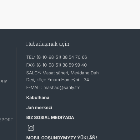
Habarlaşmak üçin
TEL: (8-10-98-51) 38 54 70 66
FAX: (8-10-98-51) 38 59 99 40
SALGY: Maşat şäheri, Meýdane Dah
Deý, köçe Ymam Homeýni – 34
lagy
E-MAIL: mashad@sanly.tm
Kabulhana
Jaň merkezi
BIZ SOSIAL MEDIÝADA
SPORT
MOBIL GOŞUNDYMYZY ÝÜKLÄŇ!