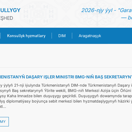
ULLYGY
2026-njy ýyl - "Gara
— be
EŞHED
Konsullyk hyzmatlary
DIM
Aragatnaşyk
BAŞ SAHYPA
HABARLAR
ENISTANYŇ DAŞARY IŞLER MINISTRI BMG-NIŇ BAŞ SEKRETARYNY
TÜRKMENISTAN
y ýylyň 21-nji iýulynda Türkmenistanyň DIM-nde Türkmenistanyň Daşary işl
ynyň Baş sekretarynyň Ýörite wekili, BMG-niň Merkezi Aziýa üçin Öňüni 
ysy Kaha Imnadze bilen duşuşygy geçirildi. Duşuşygyň dowamynda tarap
KONSULLYK HYZMATLARY
lyş diplomatiýasy boýunça sebit merkezi bilen hyzmatdaşlygynyň häzirki 
l...
DIM
MY
ARAGATNAŞYK