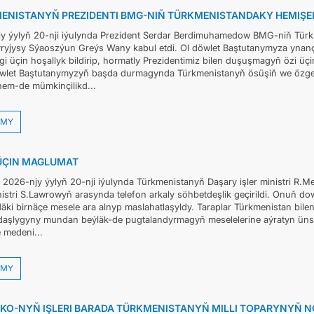
ENISTANYŇ PREZIDENTI BMG-NIŇ TÜRKMENISTANDAKY HEMIŞE
y ýylyň 20-nji iýulynda Prezident Serdar Berdimuhamedow BMG-niň Türkme
ryjysy Sýaoszýun Greýs Wany kabul etdi. Ol döwlet Baştutanymyza ynanç
igi üçin hoşallyk bildirip, hormatly Prezidentimiz bilen duşuşmagyň özi 
let Baştutanymyzyň başda durmagynda Türkmenistanyň ösüşiň we özgert
 hem-de mümkinçilikd...
MY
ÜÇIN MAGLUMAT
 2026-njy ýylyň 20-nji iýulynda Türkmenistanyň Daşary işler ministri R.
inistri S.Lawrowyň arasynda telefon arkaly söhbetdeşlik geçirildi. Onuň
ndäki birnäçe mesele ara alnyp maslahatlaşyldy. Taraplar Türkmenistan b
aşlygyny mundan beýläk-de pugtalandyrmagyň meselelerine aýratyn üns ber
 medeni...
MY
KO-NYŇ IŞLERI BARADA TÜRKMENISTANYŇ MILLI TOPARYNYŇ NO