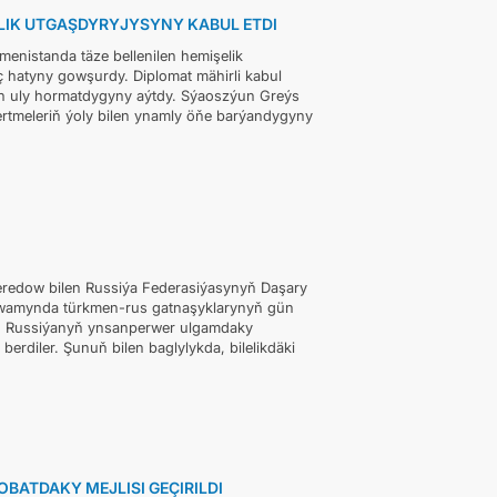
LIK UTGAŞDYRYJYSYNY KABUL ETDI
nistanda täze bellenilen hemişelik
 hatyny gowşurdy. Diplomat mähirli kabul
üçin uly hormatdygyny aýtdy. Sýaoszýun Greýs
meleriň ýoly bilen ynamly öňe barýandygyny
Meredow bilen Russiýa Federasiýasynyň Daşary
 dowamynda türkmen-rus gatnaşyklarynyň gün
ilen Russiýanyň ynsanperwer ulgamdaky
diler. Şunuň bilen baglylykda, bilelikdäki
BATDAKY MEJLISI GEÇIRILDI