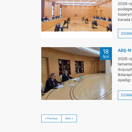
2026-nj
pudagar
toparyny
barada 
DOWA
ABŞ-N
18
Iýul
2026-nj
tamamla
duşuşdy
Ikitara
eýedigi 
DOWA
« Previous
Next »