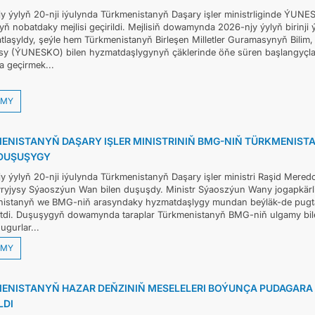
y ýylyň 20-nji iýulynda Türkmenistanyň Daşary işler ministrliginde ÝUNES
ň nobatdaky mejlisi geçirildi. Mejlisiň dowamynda 2026-njy ýylyň birinji ý
tlaşyldy, şeýle hem Türkmenistanyň Birleşen Milletler Guramasynyň Bilim
y (ÝUNESKO) bilen hyzmatdaşlygynyň çäklerinde öňe süren başlangyçla
 geçirmek...
MY
ENISTANYŇ DAŞARY IŞLER MINISTRINIŇ BMG-NIŇ TÜRKMENIST
 DUŞUŞYGY
y ýylyň 20-nji iýulynda Türkmenistanyň Daşary işler ministri Raşid Mer
ryjysy Sýaoszýun Wan bilen duşuşdy. Ministr Sýaoszýun Wany jogapkärli 
istanyň we BMG-niň arasyndaky hyzmatdaşlygy mundan beýläk-de pugtala
tdi. Duşuşygyň dowamynda taraplar Türkmenistanyň BMG-niň ulgamy bile
 ugurlar...
MY
ENISTANYŇ HAZAR DEŇZINIŇ MESELELERI BOÝUNÇA PUDAGARA
LDI