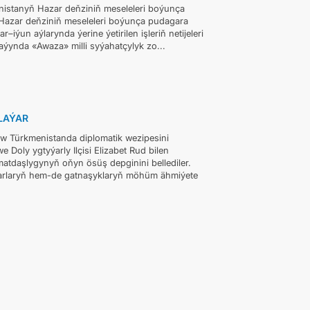
enistanyň Hazar deňziniň meseleleri boýunça
 Hazar deňziniň meseleleri boýunça pudagara
ýun aýlarynda ýerine ýetirilen işleriň netijeleri
aýynda «Awaza» milli syýahatçylyk zo...
LAÝAR
ow Türkmenistanda diplomatik wezipesini
oly ygtyýarly Ilçisi Elizabet Rud bilen
tdaşlygynyň oňyn ösüş depginini bellediler.
aparlaryň hem-de gatnaşyklaryň möhüm ähmiýete