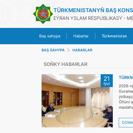
TÜRKMENISTANYŇ BAŞ KONS
EÝRAN YSLAM RESPUBLIKASY - M
Türkmenistan
Baş sahypa
Habarlar
BAŞ SAHYPA
HABARLAR
SOŇKY HABARLAR
TÜRKM
21
Iýul
2026-nj
Guramas
ýolbaşç
Öňüni a
maslahat
DOWA