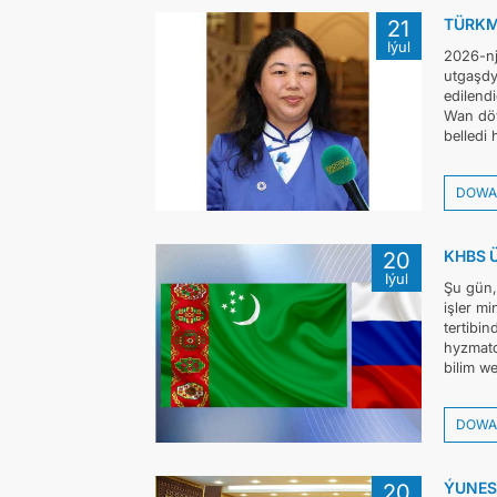
TÜRKM
21
Iýul
2026-nj
utgaşdy
edilend
Wan döw
belledi
DOWA
KHBS 
20
Iýul
Şu gün,
işler m
tertibi
hyzmatd
bilim we
DOWA
ÝUNES
20