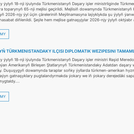
y ýylyň 18-nji iýulynda Türkmenistanyň Daşary işler ministrliginde Türkm
a toparynyň 65-nji mejlisi geçirildi. Mejlisiň dowamynda Türkmenistanyň
ň 2026-njy ýyl üçin çäreleriniň Meýilnamasyna laýyklykda şu ýylyň ýanwar–i
hasabat diňlenildi. Şeýle hem mejlise gatnaşyjylar 2026-njy ýylyň oktýabr 
MY
YŇ TÜRKMENISTANDAKY ILÇISI DIPLOMATIK WEZIPESINI TAMAM
y ýylyň 18-nji iýulynda Türkmenistanyň Daşary işler ministri Raşid Mered
ýan Amerikanyň Birleşen Ştatlarynyň Türkmenistandaky Adatdan daşary we D
. Duşuşygyň dowamynda taraplar soňky ýyllarda türkmen-amerikan hyzma
plaýyn gatnaşyklary pugtalandyrmakda ýokary we iň ýokary derejedäki s
nygtaldy....
MY