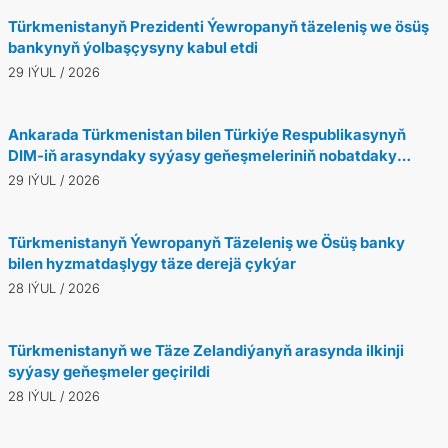
Türkmenistanyň Prezidenti Ýewropanyň täzeleniş we ösüş
bankynyň ýolbaşçysyny kabul etdi
29 IÝUL / 2026
Ankarada Türkmenistan bilen Türkiýe Respublikasynyň
DIM-iň arasyndaky syýasy geňeşmeleriniň nobatdaky
tapgyry geçirildi
29 IÝUL / 2026
Türkmenistanyň Ýewropanyň Täzeleniş we Ösüş banky
bilen hyzmatdaşlygy täze derejä çykýar
28 IÝUL / 2026
Türkmenistanyň we Täze Zelandiýanyň arasynda ilkinji
syýasy geňeşmeler geçirildi
28 IÝUL / 2026