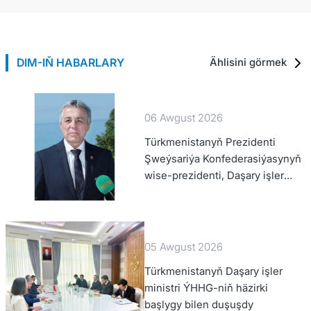
DIM-IŇ HABARLARY
Ählisini görmek
06 Awgust 2026
Türkmenistanyň Prezidenti
Şweýsariýa Konfederasiýasynyň
wise-prezidenti, Daşary işler
federal departamentiniň
başlygyny kabul etdi
05 Awgust 2026
Türkmenistanyň Daşary işler
ministri ÝHHG-niň häzirki
başlygy bilen duşuşdy