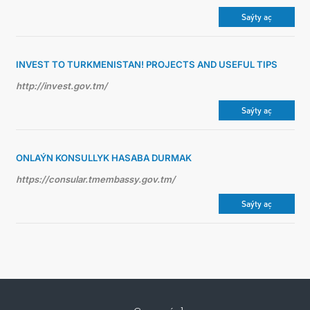
Saýty aç
INVEST TO TURKMENISTAN! PROJECTS AND USEFUL TIPS
http://invest.gov.tm/
Saýty aç
ONLAÝN KONSULLYK HASABA DURMAK
https://consular.tmembassy.gov.tm/
Saýty aç