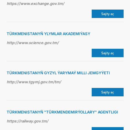
https://www.exchange.gov.tm/
Saýty aç
TÜRKMENISTANYŇ YLYMLAR AKADEMIÝASY
http://www.science.gov.tm/
Saýty aç
TÜRKMENISTANYŇ GYZYL ÝARYMAÝ MILLI JEMGYÝETI
http://www.tgymj.gov.tm/tm/
Saýty aç
TÜRKMENISTANYŇ "TÜRKMENDEMIRÝOLLARY" AGENTLIGI
https://railway.gov.tm/