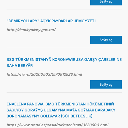
Saýty aç
"DEMIRÝOLLARY" AÇYK PAÝDARLAR JEMGYÝETI
http://demiryollary.gov.tm/
Saýty aç
BSG TÜRKMENISTANYŇ KORONAWIRUSA GARŞY ÇÄRELERINE
BAHA BERÝÄR
https://ria.ru/20200503/1570912923.html
Saýty aç
ENAELENA PANOWA: BMG TÜRKMENISTAN HÖKÜMETINIŇ
SAGLYGY GORAÝYŞ ULGAMYNA MAÝA GOÝMAK BARADAKY
BORÇNAMASYNY GOLDAÝAR (SÖHBETDEŞLIK)
https://www.trend.az/casia/turkmenistan/3233600.html