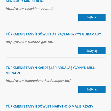
SENAGATY MINISTRLIGI
http://www.saglykhm.gov.tm/
Saýty aç
TÜRKMENISTANYŇ DÖWLET ÄTIÝAÇLANDYRYŞ GURAMASY
http://www.insurance.gov.tm/
Saýty aç
TÜRKMENISTANYŇ KÄRDEŞLER ARKALAŞYGYNYŇ MILLI
MERKEZI
http://www.tradeunions-kardesh.gov.tm/
Saýty aç
TÜRKMENISTANYŇ DÖWLET HARYT-ÇIG MAL BIRŽASY