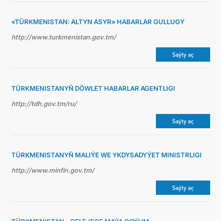
«TÜRKMENISTAN: ALTYN ASYR» HABARLAR GULLUGY
http://www.turkmenistan.gov.tm/
Saýty aç
TÜRKMENISTANYŇ DÖWLET HABARLAR AGENTLIGI
http://tdh.gov.tm/ru/
Saýty aç
TÜRKMENISTANYŇ MALIÝE WE YKDYSADYÝET MINISTRLIGI
http://www.minfin.gov.tm/
Saýty aç