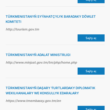
TÜRKMENISTANYŇ SYÝAHATÇYLYK BARADAKY DÖWLET
KOMITETI
http://tourism.gov.tm
Saýty aç
TÜRKMENISTANYŇ ADALAT MINISTRLIGI
http://www.minjust.gov.tm/tm/php/home.php
Saýty aç
TÜRKMENISTANYŇ DAŞARY ÝURTLARDAKY DIPLOMATIK
WEKILHANALARY WE KONSULLYK EDARALARY
https://www.tmembassy.gov.tm/en
Saýty aç