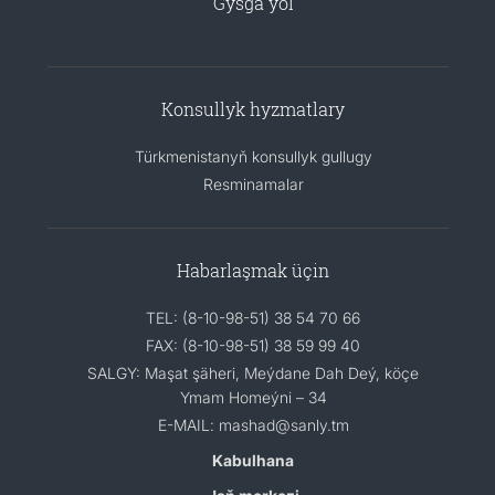
Gysga ýol
Konsullyk hyzmatlary
Türkmenistanyň konsullyk gullugy
Resminamalar
Habarlaşmak üçin
TEL: (8-10-98-51) 38 54 70 66
FAX: (8-10-98-51) 38 59 99 40
SALGY: Maşat şäheri, Meýdane Dah Deý, köçe
Ymam Homeýni – 34
E-MAIL: mashad@sanly.tm
Kabulhana