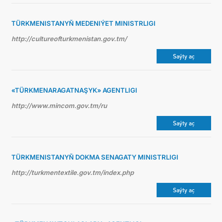
TÜRKMENISTANYŇ MEDENIÝET MINISTRLIGI
http://cultureofturkmenistan.gov.tm/
Saýty aç
«TÜRKMENARAGATNAŞYK» AGENTLIGI
http://www.mincom.gov.tm/ru
Saýty aç
TÜRKMENISTANYŇ DOKMA SENAGATY MINISTRLIGI
http://turkmentextile.gov.tm/index.php
Saýty aç