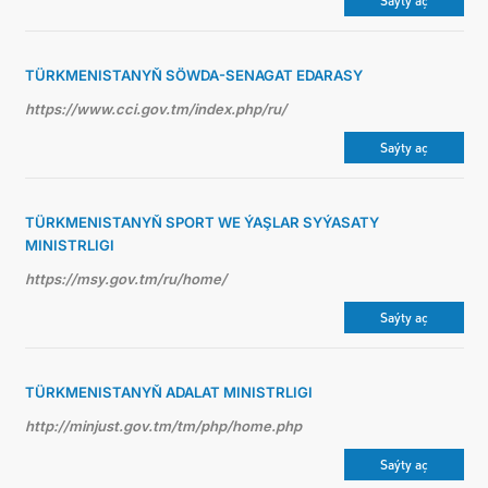
Saýty aç
TÜRKMENISTANYŇ SÖWDA-SENAGAT EDARASY
https://www.cci.gov.tm/index.php/ru/
Saýty aç
TÜRKMENISTANYŇ SPORT WE ÝAŞLAR SYÝASATY
MINISTRLIGI
https://msy.gov.tm/ru/home/
Saýty aç
TÜRKMENISTANYŇ ADALAT MINISTRLIGI
http://minjust.gov.tm/tm/php/home.php
Saýty aç