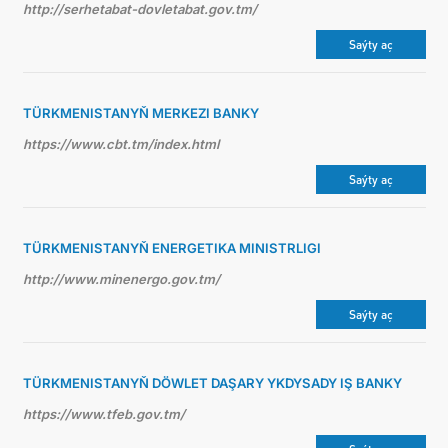
http://serhetabat-dovletabat.gov.tm/
Saýty aç
TÜRKMENISTANYŇ MERKEZI BANKY
https://www.cbt.tm/index.html
Saýty aç
TÜRKMENISTANYŇ ENERGETIKA MINISTRLIGI
http://www.minenergo.gov.tm/
Saýty aç
TÜRKMENISTANYŇ DÖWLET DAŞARY YKDYSADY IŞ BANKY
https://www.tfeb.gov.tm/