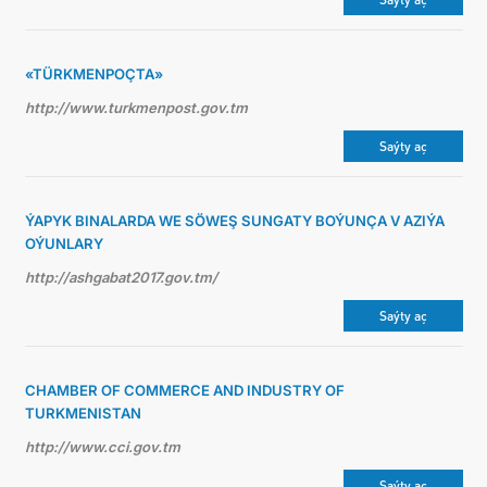
«TÜRKMENPOÇTA»
http://www.turkmenpost.gov.tm
Saýty aç
ÝAPYK BINALARDA WE SÖWEŞ SUNGATY BOÝUNÇA V AZIÝA
OÝUNLARY
http://ashgabat2017.gov.tm/
Saýty aç
CHAMBER OF COMMERCE AND INDUSTRY OF
TURKMENISTAN
http://www.cci.gov.tm
Saýty aç