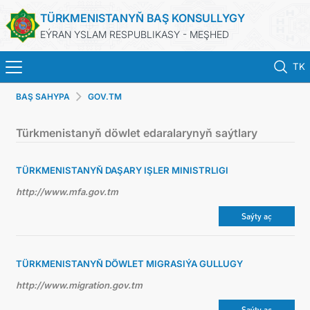
TÜRKMENISTANYŇ BAŞ KONSULLYGY
EÝRAN YSLAM RESPUBLIKASY - MEŞHED
TK
BAŞ SAHYPA
GOV.TM
HOME
Türkmenistanyň döwlet edaralarynyň saýtlary
NEWS
TÜRKMENISTANYŇ DAŞARY IŞLER MINISTRLIGI
TURKMENISTAN
http://www.mfa.gov.tm
CONSULAR SERVICES
Saýty aç
MFA
TÜRKMENISTANYŇ DÖWLET MIGRASIÝA GULLUGY
http://www.migration.gov.tm
CONTACT US
Saýty aç