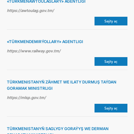
«TÜRKMENAWTOULAGLARY» AGENTLIGI
https://awtoulag.gov.tm/
Saýty aç
«TÜRKMENDEMIRÝOLLARY» AGENTLIGI
https://www.railway.gov.tm/
Saýty aç
TÜRKMENISTANYŇ ZÄHMET WE ILATY DURMUŞ TAÝDAN
GORAMAK MINISTRLIGI
https://mlsp.gov.tm/
Saýty aç
TÜRKMENISTANYŇ SAGLYGY GORAÝYŞ WE DERMAN