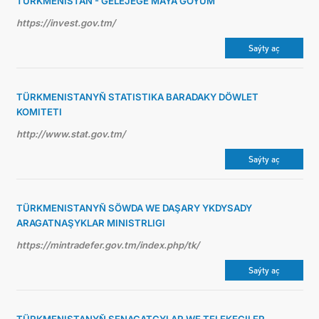
TÜRKMENISTAN - GELEJEGE MAÝA GOÝUM
https://invest.gov.tm/
Saýty aç
TÜRKMENISTANYŇ STATISTIKA BARADAKY DÖWLET
KOMITETI
http://www.stat.gov.tm/
Saýty aç
TÜRKMENISTANYŇ SÖWDA WE DAŞARY YKDYSADY
ARAGATNAŞYKLAR MINISTRLIGI
https://mintradefer.gov.tm/index.php/tk/
Saýty aç