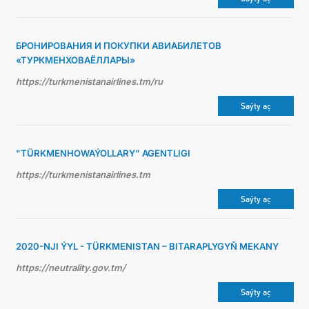
БРОНИРОВАНИЯ И ПОКУПКИ АВИАБИЛЕТОВ
«ТУРКМЕНХОВАЁЛЛАРЫ»
https://turkmenistanairlines.tm/ru
Saýty aç
"TÜRKMENHOWAÝOLLARY" AGENTLIGI
https://turkmenistanairlines.tm
Saýty aç
2020-NJI ÝYL - TÜRKMENISTAN – BITARAPLYGYŇ MEKANY
https://neutrality.gov.tm/
Saýty aç