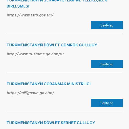
TÜRKMENISTANYŇ SENAGATÇYLAR WE TELEKEÇILER
BIRLEŞMESI
https://www.tstb.gov.tm/
Saýty aç
TÜRKMENISTANYŇ DÖWLET GÜMRÜK GULLUGY
http://www.customs.gov.tm/ru
Saýty aç
TÜRKMENISTANYŇ GORANMAK MINISTRLIGI
https://milligosun.gov.tm/
Saýty aç
TÜRKMENISTANYŇ DÖWLET SERHET GULLUGY