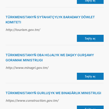
Saýty aç
TÜRKMENISTANYŇ SYÝAHATÇYLYK BARADAKY DÖWLET
KOMITETI
http://tourism.gov.tm/
Saýty aç
TÜRKMENISTANYŇ OBA HOJALYK WE DAŞKY GURŞAWY
GORAMAK MINISTRLIGI
http://www.minagri.gov.tm/
Saýty aç
TÜRKMENISTANYŇ GURLUŞYK WE BINAGÄRLIK MINISTRLIGI
https://www.construction.gov.tm/