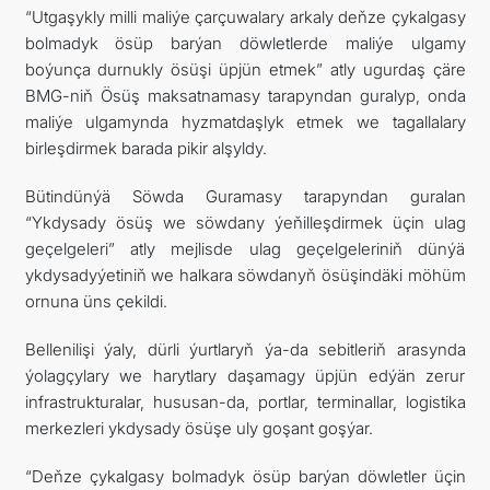
“Utgaşykly milli maliýe çarçuwalary arkaly deňze çykalgasy
bolmadyk ösüp barýan döwletlerde maliýe ulgamy
boýunça durnukly ösüşi üpjün etmek” atly ugurdaş çäre
BMG-niň Ösüş maksatnamasy tarapyndan guralyp, onda
maliýe ulgamynda hyzmatdaşlyk etmek we tagallalary
birleşdirmek barada pikir alşyldy.
Bütindünýä Söwda Guramasy tarapyndan guralan
“Ykdysady ösüş we söwdany ýeňilleşdirmek üçin ulag
geçelgeleri” atly mejlisde ulag geçelgeleriniň dünýä
ykdysadyýetiniň we halkara söwdanyň ösüşindäki möhüm
ornuna üns çekildi.
Bellenilişi ýaly, dürli ýurtlaryň ýa-da sebitleriň arasynda
ýolagçylary we harytlary daşamagy üpjün edýän zerur
infrastrukturalar, hususan-da, portlar, terminallar, logistika
merkezleri ykdysady ösüşe uly goşant goşýar.
“Deňze çykalgasy bolmadyk ösüp barýan döwletler üçin