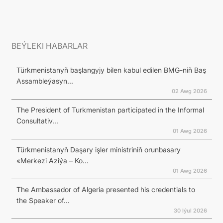
BEÝLEKI HABARLAR
Türkmenistanyň başlangyjy bilen kabul edilen BMG-niň Baş
Assambleýasyn...
02 Awg 2026
The President of Turkmenistan participated in the Informal
Consultativ...
01 Awg 2026
Türkmenistanyň Daşary işler ministriniň orunbasary
«Merkezi Aziýa – Ko...
01 Awg 2026
The Ambassador of Algeria presented his credentials to
the Speaker of...
30 Iýul 2026