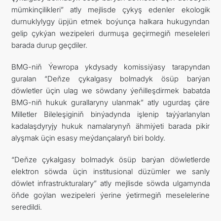
mümkinçilikleri” atly mejlisde çykyş edenler ekologik
durnuklylygy üpjün etmek boýunça halkara hukugyndan
gelip çykýan wezipeleri durmuşa geçirmegiň meseleleri
barada durup geçdiler.
BMG-niň Ýewropa ykdysady komissiýasy tarapyndan
guralan “Deňze çykalgasy bolmadyk ösüp barýan
döwletler üçin ulag we söwdany ýeňilleşdirmek babatda
BMG-niň hukuk gurallaryny ulanmak” atly ugurdaş çäre
Milletler Bileleşiginiň binýadynda işlenip taýýarlanylan
kadalaşdyryjy hukuk namalarynyň ähmiýeti barada pikir
alyşmak üçin esasy meýdançalaryň biri boldy.
“Deňze çykalgasy bolmadyk ösüp barýan döwletlerde
elektron söwda üçin institusional düzümler we sanly
döwlet infrastrukturalary” atly mejlisde söwda ulgamynda
öňde goýlan wezipeleri ýerine ýetirmegiň meselelerine
seredildi.