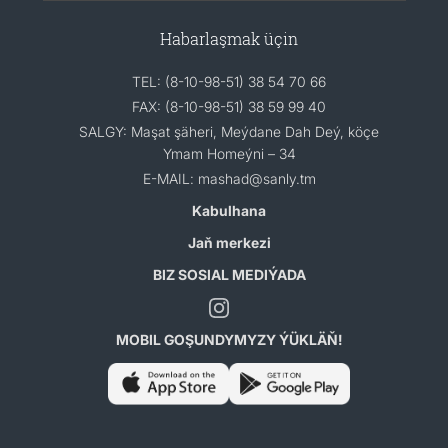
Habarlaşmak üçin
TEL: (8-10-98-51) 38 54 70 66
FAX: (8-10-98-51) 38 59 99 40
SALGY: Maşat şäheri, Meýdane Dah Deý, köçe
Ymam Homeýni – 34
E-MAIL: mashad@sanly.tm
Kabulhana
Jaň merkezi
BIZ SOSIAL MEDIÝADA
MOBIL GOŞUNDYMYZY ÝÜKLÄŇ!