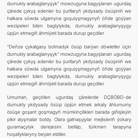
durnukly arabaglanyşyk” mowzugyna bagyşlanan ugurdaş
çärede çykyş edenler bu ýurtlaryň ykdysady ösüşiniň we
halkara söwda ulgamyna goşulyşmagynyň öňde goýýan
wezipeleri bilen baglylykda, durnukly arabaglanyşygy
üpjün etmegiň ähmiýeti barada durup geçdiler
“Deňze çykalgasy bolmadyk ösüp barýan döwletler üçin
durnukly arabaglanyşyk” mowzugyna bagyşlanan ugurdaş
çärede çykyş edenler bu ýurtlaryň ykdysady ösüşiniň we
halkara söwda ulgamyna goşulyşmagynyň öňde goýýan
wezipeleri bilen baglylykda, durnukly arabaglanyşygy
üpjün etmegiň ähmiýeti barada durup geçdiler
Umuman, geçirilen ugurdaş çärelerde DÇBÖBD-de
durnukly ykdysady ösüşi üpjün etmek arkaly ählumumy
ösüşe goşant goşmagyň mümkinçilikleri barada giňişleýin
pikir alyşmalar boldy. Olara gatnaşyjylar mejlisleriň ýokary
guramaçylyk derejesini belläp, türkmen tarapyna
hoşallyklaryny beýan etdiler.