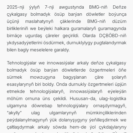
2025-nji ýylyň 7-nji awgustynda BMG-niň Deňze
çykalgasy bolmadyk ösüp barýan döwletler boýunça
üçünji maslahatynyň çäklerinde BMG-niň düzüm
birlikleriniň we beýleki halkara guramalaryň guramagynda
birnäçe ugurdaş çäreler geçirildi. Olarda DÇBÖBD-niň
ykdysadyýetlerini ösdürmek, durnuklylygy pugtalandyrmak
bilen bagly meselelere garaldy.
Tehnologiýalar we innowasiýalar arkaly deňze çykalgasy
bolmadyk ösüp barýan döwletlerde özgertmeleri öňe
sürmek mowzugyna bagyşlanan çäre şolaryň
esasylarynyň biri boldy. Onda durnukly özgertmeleri üpjün
etmekde tehnologiýalaryň, innowasiýalaryň eýeleýän
möhüm ornuna üns çekildi. Hususan-da, ulag-logistika
ulgamyna döwrebap tehnologiýalary ornaşdyrmagyň,
“akylly” ulag ulgamlarynyň mümkinçiliklerinden
peýdalanylmagynyň ýük dolanyşygyny ýeňilleşdirmek we
çaltlaşdyrmak arkaly söwda hem-de ýol çykdajylaryny