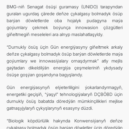
BMG-niň Senagat ösüşi guramasy (UNIDO) tarapyndan
guralan ugurdaş çärede deňze çykalgasy bolmadyk ösüp
barýan döwletlerde oba hojalyk pudagyna maýa
goýumlary çekmek boýunça innowasion çözgütleri
giňeltmegiň meseleleri ara alnyp maslahatlaşyldy.
“Durnukly ösüş üçin Gün energiýasyny giňeltmek arkaly
deňze çykalgasy bolmadyk ösüp barýan döwletlerde maýa
goýumlary we innowasiýalary ornaşdyrmak” atly mejlis
gaýtadan dikeldilýän energiýa çeşmeleriniň ykdysady
ösüşe goşýan goşandyna bagyşlandy.
Gün energiýasynyň elýeterliligini ýokarlandyrmagyň,
energetiki geçişiň, “ýaşyl” tehnologiýalaryň DÇBÖBD üçin
durnukly ösüş babatda döredýän mümkinçilikleri mejlise
gatnaşyjylaryň çykyşlarynyň esasyny düzdi.
“Biologik köpdürlülik hakynda Konwensiýanyň deňze
çykalgasy bolmadyk ösüp barýan döwletler üçin döredýän