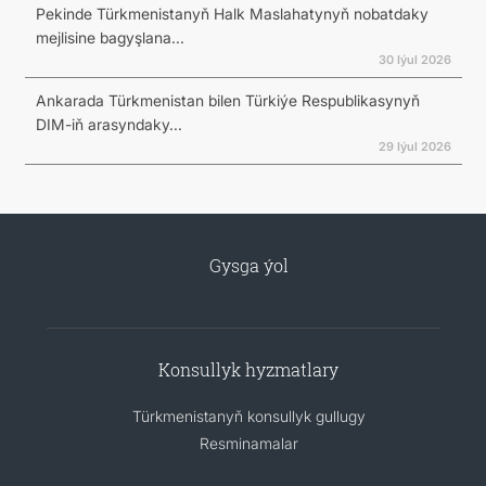
Pekinde Türkmenistanyň Halk Maslahatynyň nobatdaky
mejlisine bagyşlana...
30 Iýul 2026
Ankarada Türkmenistan bilen Türkiýe Respublikasynyň
DIM-iň arasyndaky...
29 Iýul 2026
Gysga ýol
Konsullyk hyzmatlary
Türkmenistanyň konsullyk gullugy
Resminamalar