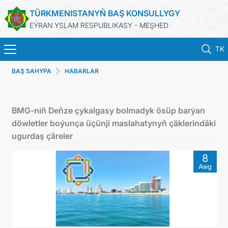
TÜRKMENISTANYŇ BAŞ KONSULLYGY
EÝRAN YSLAM RESPUBLIKASY - MEŞHED
TK
BAŞ SAHYPA
HABARLAR
HOME
NEWS
BMG-niň Deňze çykalgasy bolmadyk ösüp barýan
döwletler boýunça üçünji maslahatynyň çäklerindäki
TURKMENISTAN
ugurdaş çäreler
8
CONSULAR SERVICES
Awg
MFA
CONTACT US