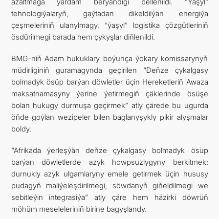
azaltmaga ýardam berýändigi bellenildi. “Ýaşyl”
tehnologiýalaryň, gaýtadan dikeldilýän energiýa
çeşmeleriniň ulanylmagy, “ýaşyl” logistika çözgütleriniň
ösdürilmegi barada hem çykyşlar diňlenildi.
BMG-niň Adam hukuklary boýunça ýokary komissarynyň
müdirliginiň guramagynda geçirilen “Deňze çykalgasy
bolmadyk ösüp barýan döwletler üçin Hereketleriň Awaza
maksatnamasyny ýerine ýetirmegiň çäklerinde ösüşe
bolan hukugy durmuşa geçirmek” atly çärede bu ugurda
öňde goýlan wezipeler bilen baglanyşykly pikir alyşmalar
boldy.
“Afrikada ýerleşýän deňze çykalgasy bolmadyk ösüp
barýan döwletlerde azyk howpsuzlygyny berkitmek:
durnukly azyk ulgamlaryny emele getirmek üçin hususy
pudagyň maliýeleşdirilmegi, söwdanyň giňeldilmegi we
sebitleýin integrasiýa” atly çäre hem häzirki döwrüň
möhüm meseleleriniň birine bagyşlandy.