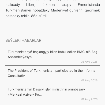
maksady bilen, türkmen tarapy Ermenistanda
Türkmenistanyň nobatdaky Medeniýet günlerini geçirmek
baradaky teklibi öňe sürdi.
BEÝLEKI HABARLAR
Türkmenistanyň başlangyjy bilen kabul edilen BMG-niň Baş
Assambleýasyn...
02 Awg 2026
The President of Turkmenistan participated in the Informal
Consultativ...
01 Awg 2026
Türkmenistanyň Daşary işler ministriniň orunbasary
«Merkezi Aziýa – Ko...
01 Awg 2026