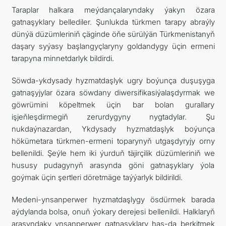
Taraplar halkara meýdançalaryndaky ýakyn özara
gatnaşyklary bellediler. Şunlukda türkmen tarapy abraýly
dünýä düzümleriniň çäginde öňe sürülýän Türkmenistanyň
daşary syýasy başlangyçlaryny goldandygy üçin ermeni
tarapyna minnetdarlyk bildirdi.
Söwda-ykdysady hyzmatdaşlyk ugry boýunça duşuşyga
gatnaşyjylar özara söwdany diwersifikasiýalaşdyrmak we
göwrümini köpeltmek üçin bar bolan gurallary
işjeňleşdirmegiň zerurdygyny nygtadylar. Şu
nukdaýnazardan, Ykdysady hyzmatdaşlyk boýunça
hökümetara türkmen-ermeni toparynyň utgaşdyryjy orny
bellenildi. Şeýle hem iki ýurduň täjirçilik düzümleriniň we
hususy pudagynyň arasynda göni gatnaşyklary ýola
goýmak üçin şertleri döretmäge taýýarlyk bildirildi.
Medeni-ynsanperwer hyzmatdaşlygy ösdürmek barada
aýdylanda bolsa, onuň ýokary derejesi bellenildi. Halklaryň
arasyndaky ynsanperwer gatnaşyklary has-da berkitmek