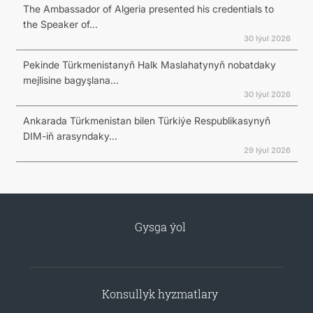
The Ambassador of Algeria presented his credentials to
the Speaker of...
30 Iýul 2026
Pekinde Türkmenistanyň Halk Maslahatynyň nobatdaky
mejlisine bagyşlana...
30 Iýul 2026
Ankarada Türkmenistan bilen Türkiýe Respublikasynyň
DIM-iň arasyndaky...
29 Iýul 2026
Gysga ýol
Konsullyk hyzmatlary