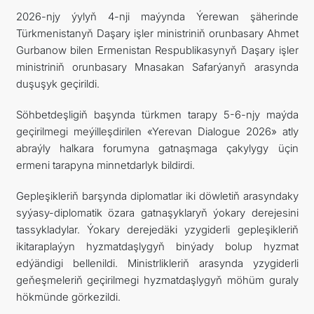
2026-njy ýylyň 4-nji maýynda Ýerewan şäherinde
Türkmenistanyň Daşary işler ministriniň orunbasary Ahmet
Gurbanow bilen Ermenistan Respublikasynyň Daşary işler
ministriniň orunbasary Mnasakan Safarýanyň arasynda
duşuşyk geçirildi.
Söhbetdeşligiň başynda türkmen tarapy 5-6-njy maýda
geçirilmegi meýilleşdirilen «Yerevan Dialogue 2026» atly
abraýly halkara forumyna gatnaşmaga çakylygy üçin
ermeni tarapyna minnetdarlyk bildirdi.
Gepleşikleriň barşynda diplomatlar iki döwletiň arasyndaky
syýasy-diplomatik özara gatnaşyklaryň ýokary derejesini
tassykladylar. Ýokary derejedäki yzygiderli gepleşikleriň
ikitaraplaýyn hyzmatdaşlygyň binýady bolup hyzmat
edýändigi bellenildi. Ministrlikleriň arasynda yzygiderli
geňeşmeleriň geçirilmegi hyzmatdaşlygyň möhüm guraly
hökmünde görkezildi.