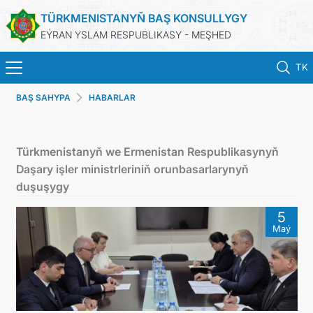
TÜRKMENISTANYŇ BAŞ KONSULLYGY
EÝRAN YSLAM RESPUBLIKASY - MEŞHED
TK
BAŞ SAHYPA
HABARLAR
HOME
NEWS
Türkmenistanyň we Ermenistan Respublikasynyň
Daşary işler ministrleriniň orunbasarlarynyň
TURKMENISTAN
duşuşygy
5
CONSULAR SERVICES
Maý
MFA
CONTACT US