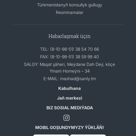
Türkmenistanyň konsullyk gullugy
Resminamalar
Habarlaşmak üçin
TEL: (8-10-98-51) 38 54 70 66
FAX: (8-10-98-51) 38 59 99 40
SALGY: Maşat şäheri, Meýdane Dah Deý, köçe
Ymam Homeýni – 34
E-MAIL: mashad@sanly.tm
Kabulhana
Jaň merkezi
BIZ SOSIAL MEDIÝADA
MOBIL GOŞUNDYMYZY ÝÜKLÄŇ!