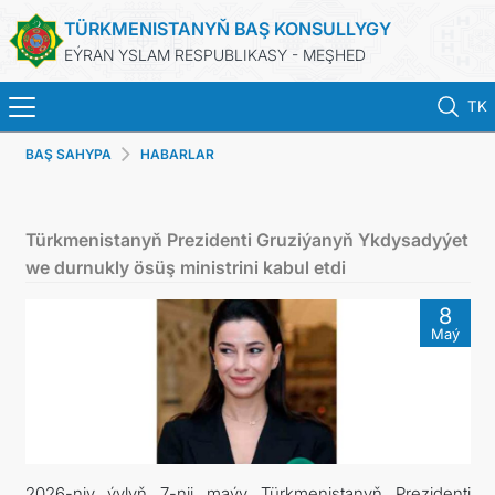
TÜRKMENISTANYŇ BAŞ KONSULLYGY
EÝRAN YSLAM RESPUBLIKASY - MEŞHED
TK
BAŞ SAHYPA
HABARLAR
HOME
NEWS
Türkmenistanyň Prezidenti Gruziýanyň Ykdysadyýet
we durnukly ösüş ministrini kabul etdi
TURKMENISTAN
8
Maý
CONSULAR SERVICES
MFA
CONTACT US
2026-njy ýylyň 7-nji maýy Türkmenistanyň Prezidenti