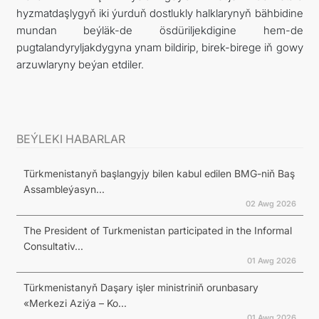
hyzmatdaşlygyň iki ýurduň dostlukly halklarynyň bähbidine
mundan beýläk-de ösdüriljekdigine hem-de
pugtalandyryljakdygyna ynam bildirip, birek-birege iň gowy
arzuwlaryny beýan etdiler.
BEÝLEKI HABARLAR
Türkmenistanyň başlangyjy bilen kabul edilen BMG-niň Baş
Assambleýasyn...
02 Awg 2026
The President of Turkmenistan participated in the Informal
Consultativ...
01 Awg 2026
Türkmenistanyň Daşary işler ministriniň orunbasary
«Merkezi Aziýa – Ko...
01 Awg 2026