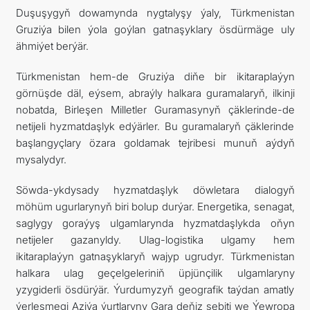
Duşuşygyň dowamynda nygtalyşy ýaly, Türkmenistan
Gruziýa bilen ýola goýlan gatnaşyklary ösdürmäge uly
ähmiýet berýär.
Türkmenistan hem-de Gruziýa diňe bir ikitaraplaýyn
görnüşde däl, eýsem, abraýly halkara guramalaryň, ilkinji
nobatda, Birleşen Milletler Guramasynyň çäklerinde-de
netijeli hyzmatdaşlyk edýärler. Bu guramalaryň çäklerinde
başlangyçlary özara goldamak tejribesi munuň aýdyň
mysalydyr.
Söwda-ykdysady hyzmatdaşlyk döwletara dialogyň
möhüm ugurlarynyň biri bolup durýar. Energetika, senagat,
saglygy goraýyş ulgamlarynda hyzmatdaşlykda oňyn
netijeler gazanyldy. Ulag-logistika ulgamy hem
ikitaraplaýyn gatnaşyklaryň wajyp ugrudyr. Türkmenistan
halkara ulag geçelgeleriniň üpjünçilik ulgamlaryny
yzygiderli ösdürýär. Ýurdumyzyň geografik taýdan amatly
ýerleşmegi Aziýa ýurtlaryny Gara deňiz sebiti we Ýewropa