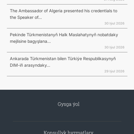
The Ambassador of Algeria presented his credentials to
the Speaker of...
30 Iýul 2026
Pekinde Türkmenistanyň Halk Maslahatynyň nobatdaky
mejlisine bagyşlana...
30 Iýul 2026
Ankarada Türkmenistan bilen Türkiýe Respublikasynyň
DIM-iň arasyndaky...
29 Iýul 2026
Gysga ýol
Konsullyk hyzmatlary