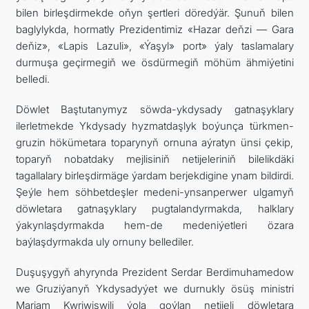
bilen birleşdirmekde oňyn şertleri döredýär. Şunuň bilen
baglylykda, hormatly Prezidentimiz «Hazar deňzi — Gara
deňiz», «Lapis Lazuli», «Ýaşyl» port» ýaly taslamalary
durmuşa geçirmegiň we ösdürmegiň möhüm ähmiýetini
belledi.
Döwlet Baştutanymyz söwda-ykdysady gatnaşyklary
ilerletmekde Ykdysady hyzmatdaşlyk boýunça türkmen-
gruzin hökümetara toparynyň ornuna aýratyn ünsi çekip,
toparyň nobatdaky mejlisiniň netijeleriniň bilelikdäki
tagallalary birleşdirmäge ýardam berjekdigine ynam bildirdi.
Şeýle hem söhbetdeşler medeni-ynsanperwer ulgamyň
döwletara gatnaşyklary pugtalandyrmakda, halklary
ýakynlaşdyrmakda hem-de medeniýetleri özara
baýlaşdyrmakda uly ornuny bellediler.
Duşuşygyň ahyrynda Prezident Serdar Berdimuhamedow
we Gruziýanyň Ykdysadyýet we durnukly ösüş ministri
Mariam Kwriwişwili ýola goýlan netijeli döwletara