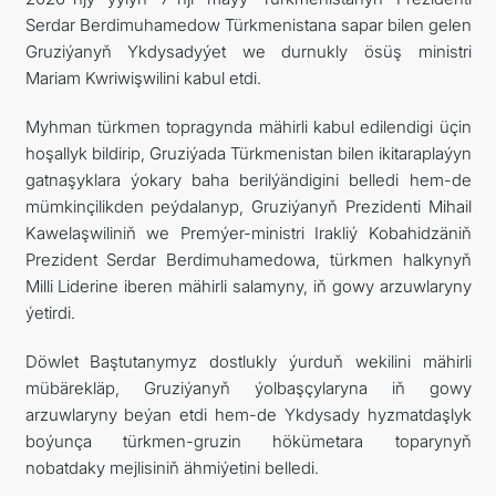
Serdar Berdimuhamedow Türkmenistana sapar bilen gelen
Gruziýanyň Ykdysadyýet we durnukly ösüş ministri
Mariam Kwriwişwilini kabul etdi.
Myhman türkmen topragynda mähirli kabul edilendigi üçin
hoşallyk bildirip, Gruziýada Türkmenistan bilen ikitaraplaýyn
gatnaşyklara ýokary baha berilýändigini belledi hem-de
mümkinçilikden peýdalanyp, Gruziýanyň Prezidenti Mihail
Kawelaşwiliniň we Premýer-ministri Irakliý Kobahidzäniň
Prezident Serdar Berdimuhamedowa, türkmen halkynyň
Milli Liderine iberen mähirli salamyny, iň gowy arzuwlaryny
ýetirdi.
Döwlet Baştutanymyz dostlukly ýurduň wekilini mähirli
mübärekläp, Gruziýanyň ýolbaşçylaryna iň gowy
arzuwlaryny beýan etdi hem-de Ykdysady hyzmatdaşlyk
boýunça türkmen-gruzin hökümetara toparynyň
nobatdaky mejlisiniň ähmiýetini belledi.