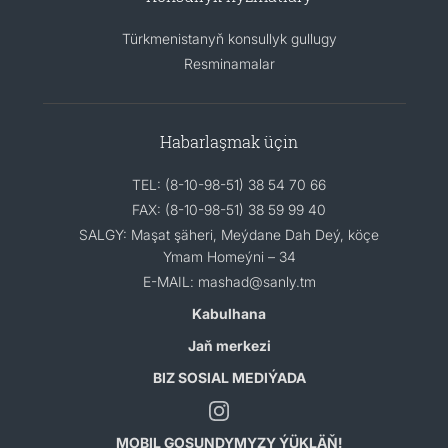
Türkmenistanyň konsullyk gullugy
Resminamalar
Habarlaşmak üçin
TEL: (8-10-98-51) 38 54 70 66
FAX: (8-10-98-51) 38 59 99 40
SALGY: Maşat şäheri, Meýdane Dah Deý, köçe
Ymam Homeýni – 34
E-MAIL: mashad@sanly.tm
Kabulhana
Jaň merkezi
BIZ SOSIAL MEDIÝADA
MOBIL GOŞUNDYMYZY ÝÜKLÄŇ!