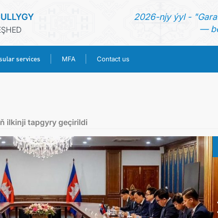
ULLYGY
2026-njy ýyl - "Gara
— be
EŞHED
ular services
MFA
Contact us
HOME
NEWS
lkinji tapgyry geçirildi
TURKMENISTAN
CONSULAR SERVICES
MFA
CONTACT US