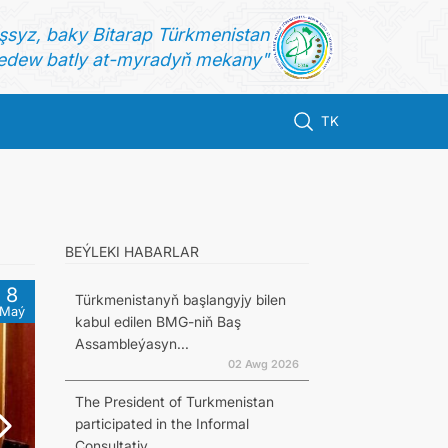
şsyz, baky Bitarap Türkmenistan
dew batly at-myradyň mekany"
TK
BEÝLEKI HABARLAR
8
Türkmenistanyň başlangyjy bilen
Maý
kabul edilen BMG-niň Baş
Assambleýasyn...
02 Awg 2026
The President of Turkmenistan
participated in the Informal
Consultativ...