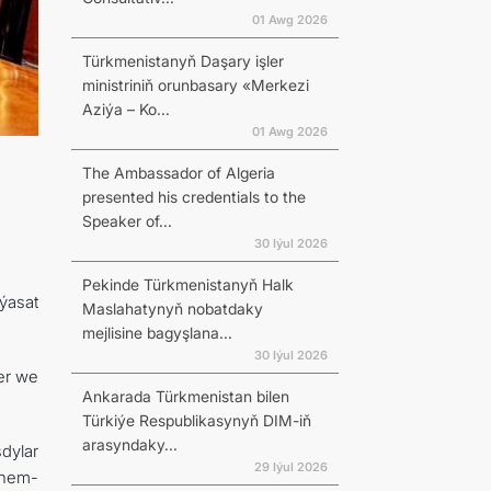
01 Awg 2026
Türkmenistanyň Daşary işler
ministriniň orunbasary «Merkezi
Aziýa – Ko...
01 Awg 2026
The Ambassador of Algeria
presented his credentials to the
Speaker of...
30 Iýul 2026
Pekinde Türkmenistanyň Halk
ýasat
Maslahatynyň nobatdaky
mejlisine bagyşlana...
30 Iýul 2026
er we
Ankarada Türkmenistan bilen
Türkiýe Respublikasynyň DIM-iň
arasyndaky...
dylar
29 Iýul 2026
k hem-