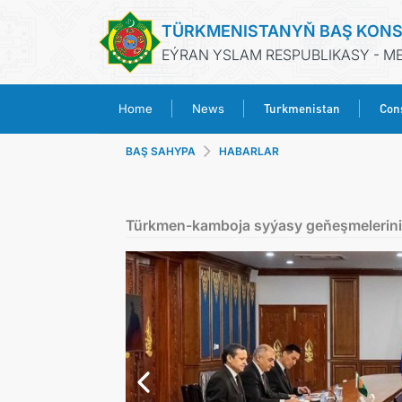
TÜRKMENISTANYŇ BAŞ KONS
EÝRAN YSLAM RESPUBLIKASY - M
Turkmenistan
Cons
Home
News
BAŞ SAHYPA
HABARLAR
Türkmen-kamboja syýasy geňeşmeleriniň i