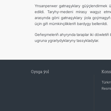
Ynsanperwer gatnaşyklary güýçlendirmek ü
edildi. Taryhy-medeni mirasy wagyz etm
arasynda göni gatnaşyklary ýola goýmagyň
üçin giň mümkinçilikleriň bardygy bellenildi.
Geňeşmeleriň ahyrynda taraplar iki döwletiň
ugruna ygrarlydyklaryny tassykladylar.
Gysga ýol
Kons
Türkm
Resmi