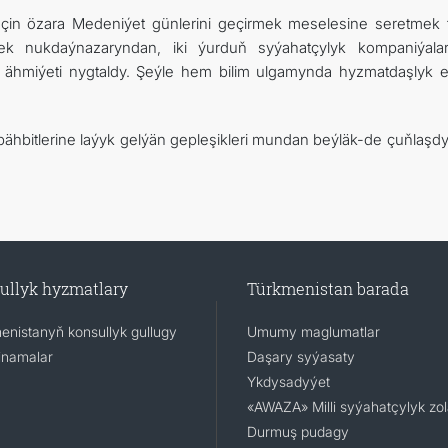
çin özara Medeniýet günlerini geçirmek meselesine seretmek t
ek nukdaýnazaryndan, iki ýurduň syýahatçylyk kompaniýala
 ähmiýeti nygtaldy. Şeýle hem bilim ulgamynda hyzmatdaşlyk 
 bähbitlerine laýyk gelýän gepleşikleri mundan beýläk-de çuňlaşd
ullyk hyzmatlary
Türkmenistan barada
enistanyň konsullyk gullugy
Umumy maglumatlar
namalar
Daşary syýasaty
Ykdysadyýet
«AWAZA» Milli syýahatçylyk zo
Durmuş pudagy