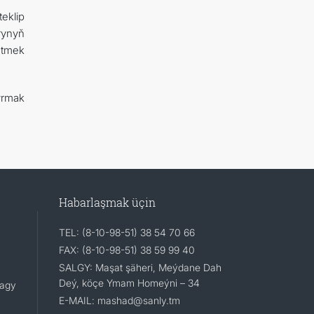
eklip
rynyň
etmek
yrmak
Habarlaşmak üçin
TEL: (8-10-98-51) 38 54 70 66
FAX: (8-10-98-51) 38 59 99 40
SALGY: Maşat şäheri, Meýdane Dah
Deý, köçe Ymam Homeýni – 34
lagy
E-MAIL: mashad@sanly.tm