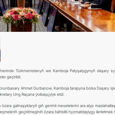
herinde Türkmenistanyň we Kamboja Patyşalygynyň daşary sy
er geçirildi.
iň orunbasary Ahmet Gurbanow, Kamboja tarapyna bolsa Daşary işl
ekretary Ung Raçana ýolbaşçylyk etdi.
zara gatnaşyklaryň giň gerimli meselelerini ara alyp maslahatlaş
eňeşmeleriň geçirilmeginiň özara bähbitli hyzmatdaşlygy ilerletme