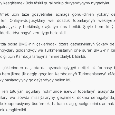
y kesgitlemek üçin täsirli gural bolup durýandygyny nygtadylar.
ňeltmek üçin täze gözýetimleri açmaga gönükdirilen ýokary der
ler. Onlaýn-duşuşyklary we dostluk toparlarynyň wekiliýetle
gatnaşyklary berkitmäge aýratyn üns berildi. Şeýle hem iki ý
rli artdyrmagyň zerurlygy bellenildi.
batda bolsa BMG-niň çäklerindäki özara gatnaşyklaryň ýokary der
şlangyçlary goldandygy we Türkmenistanyň öňe süren BMG-niň bi
i üçin Kamboja tarapyna minnetdarlyk bildirildi.
ň çäklerinden daşarda-da hyzmatdaşlygyň netijeli platformasy 
hem jikme-jik degip geçdiler. Kambojanyň Türkmenistanyň «Me
 başlangyjyny goldaýandygy bellenildi.
leri tutulýan ugurlary hökmünde işewür toparlaryň arasynda
umlary we söwda missiýalaryny geçirmek, dokma senagatynda
e kooperasiýany ösdürmek, halkara ulag geçelgelerini ulanmak 
ek kesgitlenildi.