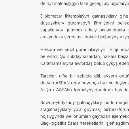
de hyzmatdaşlygyň täze geljegi uly ugurlaryn
Diplomatlar ikitaraplaýyn gatnaşyklary gi
duşuşyklary guramagyň ähmiýetini belledi
saparlaryny guramak arkaly parlamentara 
arasyndaky şertnama-hukuk binýadyny yzygide
Halkara we sebit guramalarynyň, ilkinji no
bellenildi. Şu nukdaýnazardan, halkara ba
Kararnamalaryna awtordaş bolup çykyş edendig
Taraplar, diňe bir sebitde däl, eýsem onu
durýan ASEAN ugry boýunça hyzmatdaşlyga 
Aziýa + ASEAN» formatyny döretmek baradaky
Söwda-ykdysady gatnaşyklary ösdürmegiň i
aragatnaşyklary ýola goýmak, biznes-for
hojalygynda we önümleri gaýtadan işlemekd
ulag-logistika özara hereketlerini işjeňleşdirm