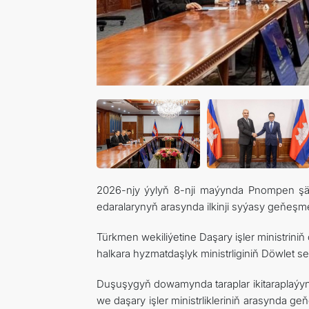
2026-njy ýylyň 8-nji maýynda Pnompen şä
edaralarynyň arasynda ilkinji syýasy geňeşmel
Türkmen wekiliýetine Daşary işler ministrin
halkara hyzmatdaşlyk ministrliginiň Döwlet s
Duşuşygyň dowamynda taraplar ikitaraplaýyn ö
we daşary işler ministrlikleriniň arasynda g