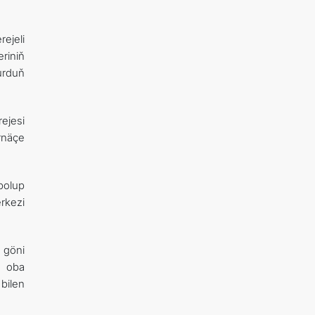
ejeli
riniň
urduň
ejesi
rnäçe
bolup
rkezi
 göni
, oba
bilen